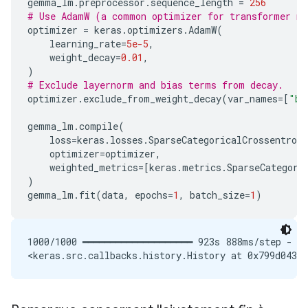
gemma_lm
.
preprocessor
.
sequence_length
=
256
# Use AdamW (a common optimizer for transformer m
optimizer
=
keras
.
optimizers
.
AdamW
(
learning_rate
=
5e-5
,
weight_decay
=
0.01
,
)
# Exclude layernorm and bias terms from decay.
optimizer
.
exclude_from_weight_decay
(
var_names
=
[
"bi
gemma_lm
.
compile
(
loss
=
keras
.
losses
.
SparseCategoricalCrossentropy
optimizer
=
optimizer
,
weighted_metrics
=
[
keras
.
metrics
.
SparseCategori
)
gemma_lm
.
fit
(
data
,
epochs
=
1
,
batch_size
=
1
)
1000/1000 ━━━━━━━━━━━━━━━━━━━━ 923s 888ms/step - lo