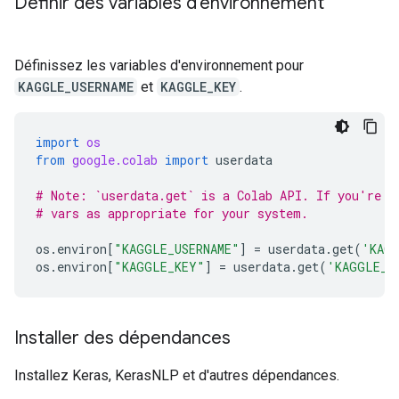
Définir des variables d'environnement
Définissez les variables d'environnement pour
KAGGLE_USERNAME
et
KAGGLE_KEY
.
import
os
from
google.colab
import
userdata
# Note: `userdata.get` is a Colab API. If you're n
# vars as appropriate for your system.
os
.
environ
[
"KAGGLE_USERNAME"
]
=
userdata
.
get
(
'KAGG
os
.
environ
[
"KAGGLE_KEY"
]
=
userdata
.
get
(
'KAGGLE_K
Installer des dépendances
Installez Keras, KerasNLP et d'autres dépendances.