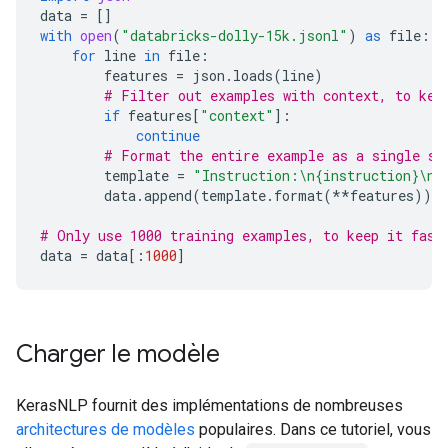
data
=
[]
with
open
(
"databricks-dolly-15k.jsonl"
)
as
file
:
for
line
in
file
:
features
=
json
.
loads
(
line
)
# Filter out examples with context, to kee
if
features
[
"context"
]:
continue
# Format the entire example as a single st
template
=
"Instruction:
\n
{instruction}
\n\
data
.
append
(
template
.
format
(
**
features
))
# Only use 1000 training examples, to keep it fast
data
=
data
[:
1000
]
Charger le modèle
KerasNLP fournit des implémentations de nombreuses
architectures de modèles
populaires. Dans ce tutoriel, vous