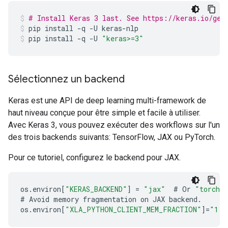
# Install Keras 3 last. See https://keras.io/get
pip
install
-q
-U
keras-nlp
pip
install
-q
-U
"keras>=3"
Sélectionnez un backend
Keras est une API de deep learning multi-framework de
haut niveau conçue pour être simple et facile à utiliser.
Avec Keras 3, vous pouvez exécuter des workflows sur l'un
des trois backends suivants: TensorFlow, JAX ou PyTorch.
Pour ce tutoriel, configurez le backend pour JAX.
os
.
environ
[
"KERAS_BACKEND"
]
=
"jax"
#
Or
"torch"
#
Avoid
memory
fragmentation
on
JAX
backend
.
os
.
environ
[
"XLA_PYTHON_CLIENT_MEM_FRACTION"
]
=
"1.0