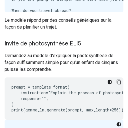
When do you travel abroad?

Le modèle répond par des conseils génériques sur la
Response:

façon de planifier un trajet.
The most common reason to travel abroad is to go to
The most common reason to travel abroad is to work.
Invite de photosynthèse ELI5
How can I get a visa to Europe?

Demandez au modèle d'expliquer la photosynthèse de
Response:

If you want to go to Europe and you have a valid vi
façon suffisamment simple pour qu'un enfant de cinq ans
If you want to go to Europe and you do not have a v
puisse les comprendre.
When should I go to Europe?

prompt = template.format(

Response:

    instruction="Explain the process of photosynthe
You should go to Europe when the weather is nice.

    response="",

You should go to Europe when the weather is bad.

)
