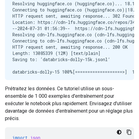
Resolving huggingface.co (huggingface.co)... 18.164
Connecting to huggingface.co (huggingface.co)|18.16
HTTP request sent, awaiting response... 302 Found

Location: https://cdn-lfs.huggingface.co/repos/34/
--2024-07-31 01:56:39--  https://cdn-lfs.huggingfa
Resolving cdn-lfs.huggingface.co (cdn-lfs.huggingfa
Connecting to cdn-lfs.huggingface.co (cdn-lfs.huggi
HTTP request sent, awaiting response... 200 OK

Length: 13085339 (12M) [text/plain]

Saving to: ‘databricks-dolly-15k.jsonl’

databricks-dolly-15 100%[===================>]  12.
Prétraitez les données. Ce tutoriel utilise un sous-
ensemble de 1 000 exemples d'entraînement pour
exécuter le notebook plus rapidement. Envisagez d'utiliser
davantage de données d'entraînement pour un réglage plus
précis.
import
json