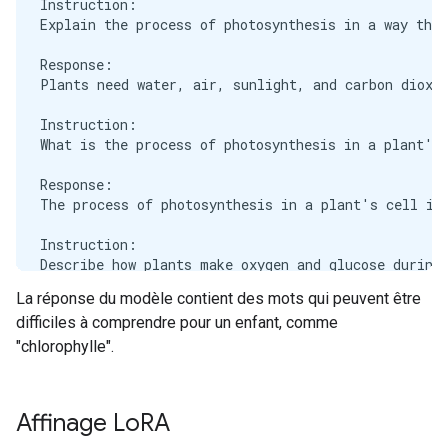
Instruction:

Explain the process of photosynthesis in a way that
Response:

Plants need water, air, sunlight, and carbon dioxid
Instruction:

What is the process of photosynthesis in a plant's 
Response:

The process of photosynthesis in a plant's cell is 
Instruction:

Describe how plants make oxygen and glucose during 
La réponse du modèle contient des mots qui peuvent être
Response:

difficiles à comprendre pour un enfant, comme
Plants make oxygen and glucose during the process o
"chlorophylle".
Instruction:

How does photosynthesis occur in the cells of a pla
Affinage Lo
RA
Response:
