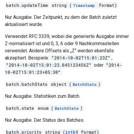
batch.updateTime
string (
format)
Timestamp
Nur Ausgabe. Der Zeitpunkt, zu dem der Batch zuletzt
aktualisiert wurde.
Verwendet RFC 3339, wobei die generierte Ausgabe immer
Z-normalisiert ist und 0, 3, 6 oder 9 Nachkommastellen
verwendet. Andere Offsets als „Z“ werden ebenfalls
akzeptiert. Beispiele:
"2014-10-02T15:01:23Z"
,
"2014-10-02T15:01:23.045123456Z"
oder
"2014-
10-02T15:01:23+05:30"
batch.batchStats
object (
)
BatchStats
Nur Ausgabe. Statistiken zum Batch.
batch.state
enum (
)
BatchState
Nur Ausgabe. Der Status des Batches.
batch.priority
string (
int64
format)