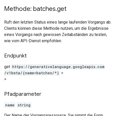
Methode: batches
.
get
Ruft den letzten Status eines lange laufenden Vorgangs ab.
Clients können diese Methode nutzen, um die Ergebnisse
eines Vorgangs nach gewissen Zeitabständen zu testen,
wie vom API-Dienst empfohlen.
Endpunkt
get
https:
/
/generativelanguage.googleapis.com
/v1beta
/{name=batches
/*}
>
>
Pfadparameter
name
string
Der Name der Vorgangsressource. Sie nimmt die Form