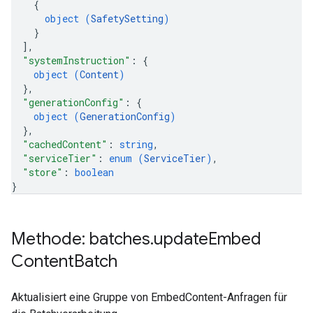
{
object (
SafetySetting
)
}
]
,
"systemInstruction"
: 
{
object (
Content
)
}
,
"generationConfig"
: 
{
object (
GenerationConfig
)
}
,
"cachedContent"
: 
string
,
"serviceTier"
: 
enum (
ServiceTier
)
,
"store"
: 
boolean
}
Methode: batches
.
update
Embed
Content
Batch
Aktualisiert eine Gruppe von EmbedContent-Anfragen für