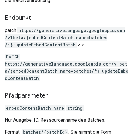
die Batchverarbeitung.
Endpunkt
patch
https:
/
/generativelanguage.googleapis.com
/v1beta
/{embedContentBatch.name=batches
/*}:updateEmbedContentBatch
>
>
PATCH
https://generativelanguage.googleapis.com/v1bet
a/{embedContentBatch.name=batches/*}:updateEmbe
dContentBatch
Pfadparameter
embedContentBatch.name
string
Nur Ausgabe. ID. Ressourcenname des Batches.
Format:
batches/{batchId}
. Sie nimmt die Form