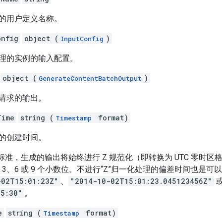
的用户定义名称。
onfig
object (
)
InputConfig
理的实例的输入配置。
object (
)
GenerateContentBatchOutput
请求的输出。
Time
string (
format)
Timestamp
的创建时间。
339 标准，生成的输出将始终进行 Z 规范化（即转换为 UTC 零时
、3、6 或 9 个小数位。不进行“Z”归一化处理的偏差时间也是可
-02T15:01:23Z"
、
"2014-10-02T15:01:23.045123456Z"
05:30"
。
e
string (
format)
Timestamp