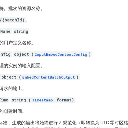
符。批次的资源名称。
/{batchId}
。
yName
string
的用户定义名称。
onfig
object (
)
InputEmbedContentConfig
理的实例的输入配置。
object (
)
EmbedContentBatchOutput
请求的输出。
Time
string (
format)
Timestamp
的创建时间。
339 标准，生成的输出将始终进行 Z 规范化（即转换为 UTC 零时