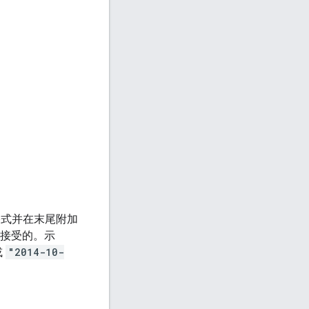
区格式并在末尾附加
以接受的。示
或
"2014-10-