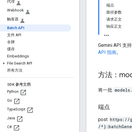
代理
端点
Webhook
路径参数
触发器
请求正文
响应正文
Batch API
文件 API
令牌
Gemini A
缓存
API 指南
。
Embeddings
File Search API
所有方法
方法：mod
SDK 参考文档
将一批
models
Python
Go
端点
Type
Script
Java
post
https:
/
/
/*}:batchGene
C#