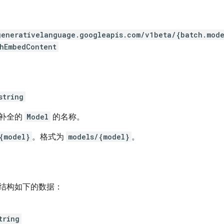
generativelanguage.googleapis.com
/v1beta
/{batch.mode
hEmbedContent
string
补全的
Model
的名称。
{model}
。格式为
models/{model}
。
结构如下的数据：
tring