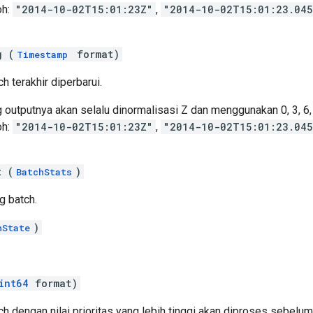
oh:
"2014-10-02T15:01:23Z"
,
"2014-10-02T15:01:23.04
g (
format)
Timestamp
h terakhir diperbarui.
tputnya akan selalu dinormalisasi Z dan menggunakan 0, 3, 6, a
oh:
"2014-10-02T15:01:23Z"
,
"2014-10-02T15:01:23.04
t (
)
BatchStats
g batch.
)
hState
int64
format)
ch dengan nilai prioritas yang lebih tinggi akan diproses sebelum