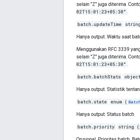
selain "Z" juga diterima. Cont
02T15:01:23+05:30"
.
batch.updateTime
strin
Hanya output. Waktu saat batc
Menggunakan RFC 3339 yang ou
selain "Z" juga diterima. Cont
02T15:01:23+05:30"
.
batch.batchStats
objec
Hanya output. Statistik tentan
batch.state
enum (
Batc
Hanya output. Status batch.
batch.priority
string (
Opsional. Prioritas batch. Bat