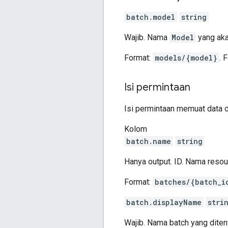
batch.model
string
Wajib. Nama
Model
yang aka
Format:
models/{model}
. 
Isi permintaan
Isi permintaan memuat data d
Kolom
batch.name
string
Hanya output. ID. Nama resou
Format:
batches/{batch_i
batch.displayName
stri
Wajib. Nama batch yang dite