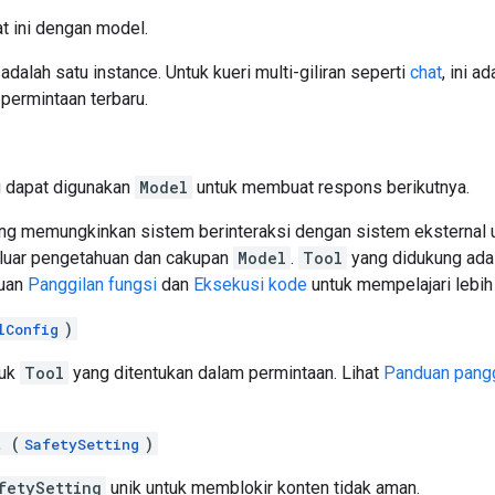
t ini dengan model.
i adalah satu instance. Untuk kueri multi-giliran seperti
chat
, ini 
 permintaan terbaru.
 dapat digunakan
Model
untuk membuat respons berikutnya.
ng memungkinkan sistem berinteraksi dengan sistem eksternal u
i luar pengetahuan dan cakupan
Model
.
Tool
yang didukung ada
duan
Panggilan fungsi
dan
Eksekusi kode
untuk mempelajari lebih 
)
lConfig
tuk
Tool
yang ditentukan dalam permintaan. Lihat
Panduan pangg
t (
)
SafetySetting
fetySetting
unik untuk memblokir konten tidak aman.