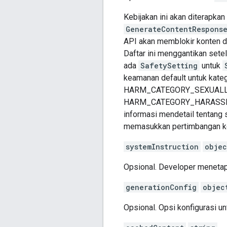
Kebijakan ini akan diterapka
GenerateContentRespons
API akan memblokir konten da
Daftar ini menggantikan sete
ada
SafetySetting
untuk
keamanan default untuk ka
HARM_CATEGORY_SEXUALL
HARM_CATEGORY_HARASSMEN
informasi mendetail tentang 
memasukkan pertimbangan ke
systemInstruction
objec
Opsional. Developer meneta
generationConfig
objec
Opsional. Opsi konfigurasi u