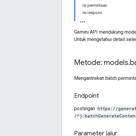
Isi permintaan
Isi respons
Gemini API mendukung mode 
Untuk mengetahui detail sele
Metode: models
.
b
Mengantrekan batch permint
Endpoint
postingan
https:
/
/genera
/*}:batchGenerateConten
Parameter jalur