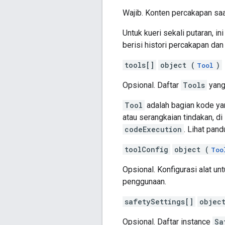
Wajib. Konten percakapan saa
Untuk kueri sekali putaran, in
berisi histori percakapan dan
tools[]
object (
)
Tool
Opsional. Daftar
Tools
yang
Tool
adalah bagian kode ya
atau serangkaian tindakan, d
codeExecution
. Lihat pan
toolConfig
object (
Too
Opsional. Konfigurasi alat un
penggunaan.
safetySettings[]
objec
Opsional. Daftar instance
Sa