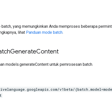
batch, yang memungkinkan Anda memproses beberapa permintaa
ngkapnya, lihat
Panduan mode batch
.
atch
Generate
Content
aan models.generateContent untuk pemrosesan batch.
tivelanguage.googleapis.com
/v1beta
/{batch.model=mode
t