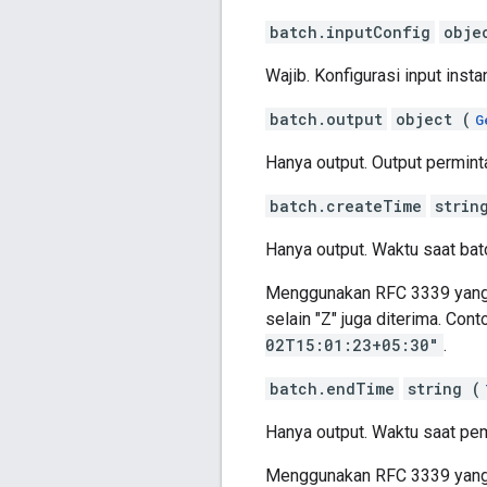
batch.inputConfig
obje
Wajib. Konfigurasi input ins
batch.output
object (
G
Hanya output. Output permint
batch.createTime
strin
Hanya output. Waktu saat batc
Menggunakan RFC 3339 yang ou
selain "Z" juga diterima. Cont
02T15:01:23+05:30"
.
batch.endTime
string (
Hanya output. Waktu saat pe
Menggunakan RFC 3339 yang ou