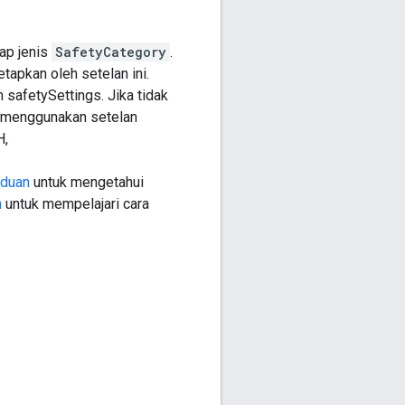
iap jenis
SafetyCategory
.
apkan oleh setelan ini.
 safetySettings. Jika tidak
n menggunakan setelan
H,
duan
untuk mengetahui
n
untuk mempelajari cara