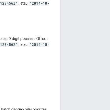
5123456Z"
, atau
"2014-10-
tau 9 digit pecahan. Offset
5123456Z"
, atau
"2014-10-
 batch dengan nilai prioritas