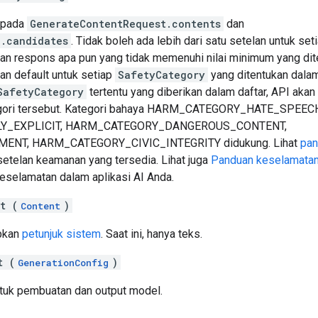
n pada
GenerateContentRequest.contents
dan
e.candidates
. Tidak boleh ada lebih dari satu setelan untuk set
n respons apa pun yang tidak memenuhi nilai minimum yang ditet
lan default untuk setiap
SafetyCategory
yang ditentukan dalam
SafetyCategory
tertentu yang diberikan dalam daftar, API aka
tegori tersebut. Kategori bahaya HARM_CATEGORY_HATE_SPEEC
Y_EXPLICIT, HARM_CATEGORY_DANGEROUS_CONTENT,
T, HARM_CATEGORY_CIVIC_INTEGRITY didukung. Lihat
pan
setelan keamanan yang tersedia. Lihat juga
Panduan keselamata
selamatan dalam aplikasi AI Anda.
t (
)
Content
pkan
petunjuk sistem
. Saat ini, hanya teks.
t (
)
GenerationConfig
ntuk pembuatan dan output model.