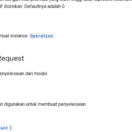
if diizinkan. Defaultnya adalah 0.
emuat instance
Operation
.
Request
nyelesaian dari model.
n digunakan untuk membuat penyelesaian.
)
tent