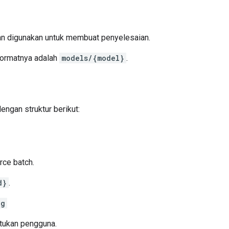
n digunakan untuk membuat penyelesaian.
Formatnya adalah
models/{model}
.
engan struktur berikut:
rce batch.
d}
.
ng
ntukan pengguna.