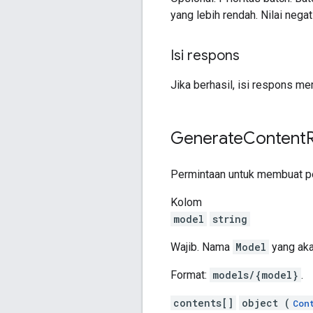
yang lebih rendah. Nilai negat
Isi respons
Jika berhasil, isi respons m
Generate
Content
Permintaan untuk membuat pe
Kolom
model
string
Wajib. Nama
Model
yang aka
Format:
models/{model}
.
contents[]
object (
Con