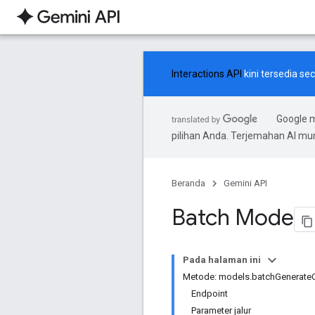
Interactions API
kini tersedia s
Google 
pilihan Anda. Terjemahan AI m
Beranda
Gemini API
Batch Mode
Pada halaman ini
Metode: models.batchGenerate
Endpoint
Parameter jalur