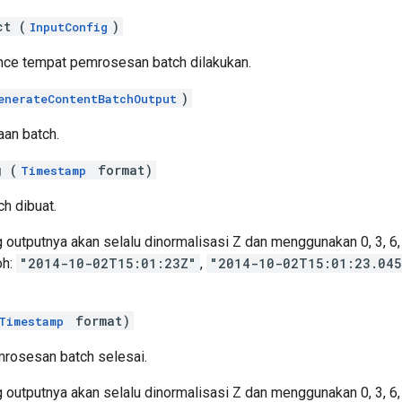
ct (
)
InputConfig
tance tempat pemrosesan batch dilakukan.
)
enerateContentBatchOutput
aan batch.
g (
format)
Timestamp
h dibuat.
tputnya akan selalu dinormalisasi Z dan menggunakan 0, 3, 6, a
oh:
"2014-10-02T15:01:23Z"
,
"2014-10-02T15:01:23.04
format)
Timestamp
mrosesan batch selesai.
tputnya akan selalu dinormalisasi Z dan menggunakan 0, 3, 6, a