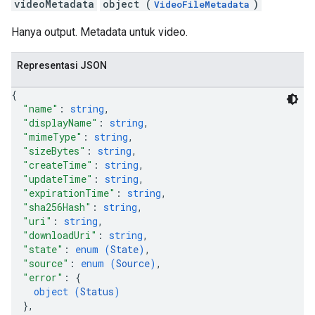
videoMetadata
object (
)
VideoFileMetadata
Hanya output. Metadata untuk video.
Representasi JSON
{
"name"
: 
string
,
"displayName"
: 
string
,
"mimeType"
: 
string
,
"sizeBytes"
: 
string
,
"createTime"
: 
string
,
"updateTime"
: 
string
,
"expirationTime"
: 
string
,
"sha256Hash"
: 
string
,
"uri"
: 
string
,
"downloadUri"
: 
string
,
"state"
: 
enum (
State
)
,
"source"
: 
enum (
Source
)
,
"error"
: 
{
object (
Status
)
}
,