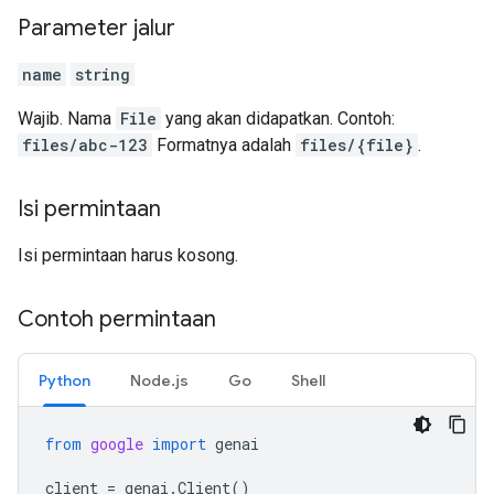
Parameter jalur
name
string
Wajib. Nama
File
yang akan didapatkan. Contoh:
files/abc-123
Formatnya adalah
files/{file}
.
Isi permintaan
Isi permintaan harus kosong.
Contoh permintaan
Python
Node.js
Go
Shell
from
google
import
genai
client
=
genai
.
Client
()