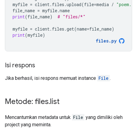
myfile
=
client
.
files
.
upload
(
file
=
media
/
"poem.tx
file_name
=
myfile
.
name
print
(
file_name
)
# "files/*"
myfile
=
client
.
files
.
get
(
name
=
file_name
)
print
(
myfile
)
files
.
py
Isi respons
Jika berhasil, isi respons memuat instance
File
.
Metode: files
.
list
Mencantumkan metadata untuk
File
yang dimiliki oleh
project yang meminta.