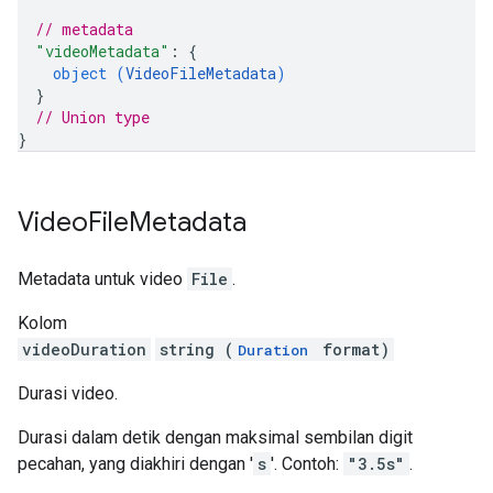
// metadata
"videoMetadata"
: 
{
object (
VideoFileMetadata
)
}
// Union type
}
Video
File
Metadata
Metadata untuk video
File
.
Kolom
videoDuration
string (
format)
Duration
Durasi video.
Durasi dalam detik dengan maksimal sembilan digit
pecahan, yang diakhiri dengan '
s
'. Contoh:
"3.5s"
.