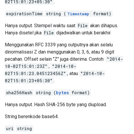
02T15:01:23+05:30"
.
expirationTime
string (
format)
Timestamp
Hanya output. Stempel waktu saat
File
akan dihapus.
Hanya disetel jika
File
dijadwalkan untuk berakhir.
Menggunakan RFC 3339 yang outputnya akan selalu
dinormalisasi Z dan menggunakan 0, 3, 6, atau 9 digit
pecahan. Offset selain "Z" juga diterima. Contoh:
"2014-
10-02T15:01:23Z"
,
"2014-10-
02T15:01:23.045123456Z"
, atau
"2014-10-
02T15:01:23+05:30"
.
sha256Hash
string (
bytes
format)
Hanya output. Hash SHA-256 byte yang diupload.
String berenkode base64.
uri
string