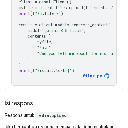
client
=
genai
.
Client
()
myfile
=
client
.
files
.
upload
(
file
=
media
/
"Caju
print
(
f
"
{
myfile
=}
"
)
result
=
client
.
models
.
generate_content
(
model
=
"gemini-3.5-flash"
,
contents
=
[
myfile
,
"
\n\n
"
,
"Can you tell me about the instruments 
],
)
print
(
f
"
{
result
.
text
=}
"
)
files
.
py
Isi respons
Respons untuk
media.upload
.
Jika berhasil, isi respons memuat data dengan struktur