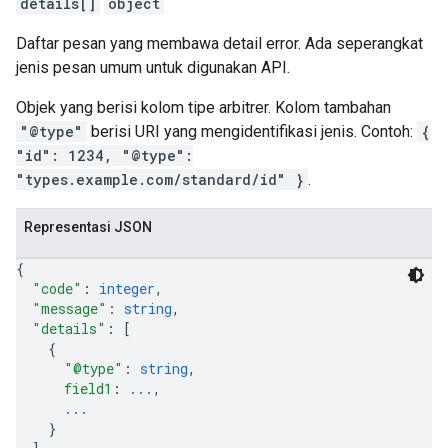
details[]
object
Daftar pesan yang membawa detail error. Ada seperangkat
jenis pesan umum untuk digunakan API.
Objek yang berisi kolom tipe arbitrer. Kolom tambahan
"@type"
berisi URI yang mengidentifikasi jenis. Contoh:
{
"id": 1234, "@type":
"types.example.com/standard/id" }
.
Representasi JSON
{
"code"
: 
integer
,
"message"
: 
string
,
"details"
: 
[
{
"@type"
: 
string
,
field1
: 
...
,
...
}