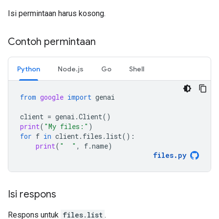
Isi permintaan harus kosong.
Contoh permintaan
Python
Node.js
Go
Shell
from
google
import
genai
client
=
genai
.
Client
()
print
(
"My files:"
)
for
f
in
client
.
files
.
list
():
print
(
"  "
,
f
.
name
)
files
.
py
Isi respons
Respons untuk
files.list
.