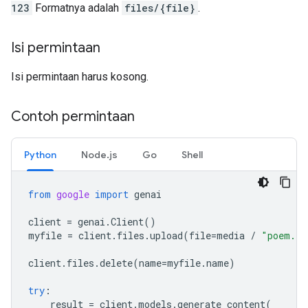
123
Formatnya adalah
files/{file}
.
Isi permintaan
Isi permintaan harus kosong.
Contoh permintaan
Python
Node.js
Go
Shell
from
google
import
genai
client
=
genai
.
Client
()
myfile
=
client
.
files
.
upload
(
file
=
media
/
"poem.tx
client
.
files
.
delete
(
name
=
myfile
.
name
)
try
:
result
=
client
.
models
.
generate_content
(