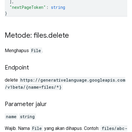
]
,
"nextPageToken"
: 
string
}
Metode: files
.
delete
Menghapus
File
.
Endpoint
delete
https:
/
/generativelanguage.googleapis.com
/v1beta
/{name=files
/*}
Parameter jalur
name
string
Wajib. Nama
File
yang akan dihapus. Contoh:
files/abc-