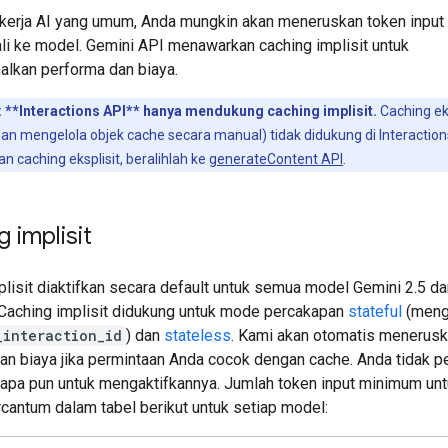
 kerja AI yang umum, Anda mungkin akan meneruskan token inpu
ali ke model. Gemini API menawarkan caching implisit untuk
lkan performa dan biaya.
:
**Interactions API** hanya mendukung caching implisit.
Caching eks
n mengelola objek cache secara manual) tidak didukung di Interaction
 caching eksplisit, beralihlah ke
generateContent API
.
 implisit
plisit diaktifkan secara default untuk semua model Gemini 2.5 d
. Caching implisit didukung untuk mode percakapan
stateful
(meng
_interaction_id
) dan
stateless
. Kami akan otomatis menerus
n biaya jika permintaan Anda cocok dengan cache. Anda tidak pe
apa pun untuk mengaktifkannya. Jumlah token input minimum unt
rcantum dalam tabel berikut untuk setiap model: