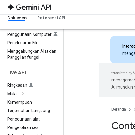
Google Search
Google Maps
Eksekusi kode
Dokumen
Referensi API
Konteks URL
Penggunaan Komputer
Penelusuran File
Intera
Menggabungkan Alat dan
mengak
Panggilan fungsi
Live API
menerjemahk
Ringkasan
AI mungkin
Mulai
Kemampuan
Beranda
Terjemahan Langsung
Penggunaan alat
Cont
Pengelolaan sesi