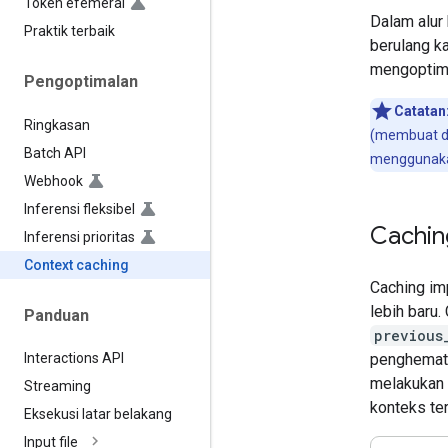
Token efemeral
Dalam alur
Praktik terbaik
berulang k
mengoptima
Pengoptimalan
Catatan
Ringkasan
(membuat da
Batch API
menggunakan
Webhook
Inferensi fleksibel
Caching
Inferensi prioritas
Context caching
Caching im
lebih baru
Panduan
previous
penghemata
Interactions API
melakukan 
Streaming
konteks te
Eksekusi latar belakang
Input file