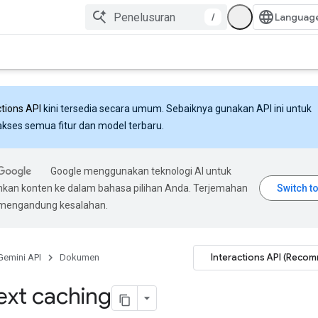
/
ctions API
kini tersedia secara umum. Sebaiknya gunakan API ini untuk
ses semua fitur dan model terbaru.
Google menggunakan teknologi AI untuk
an konten ke dalam bahasa pilihan Anda. Terjemahan
 mengandung kesalahan.
Interactions API (Reco
Gemini API
Dokumen
ext caching