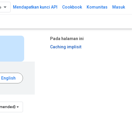
Mendapatkan kunci API
Cookbook
Komunitas
Masuk
Pada halaman ini
Caching implisit
mmended)