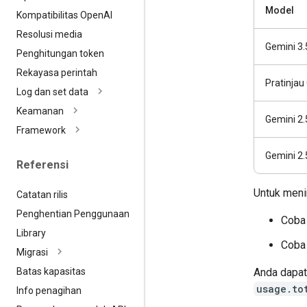
Model
Kompatibilitas Open
AI
Resolusi media
Gemini 3.
Penghitungan token
Rekayasa perintah
Pratinjau
Log dan set data
Keamanan
Gemini 2.
Framework
Gemini 2.
Referensi
Untuk meni
Catatan rilis
Penghentian Penggunaan
Coba 
Library
Coba 
Migrasi
Batas kapasitas
Anda dapat
usage.to
Info penagihan