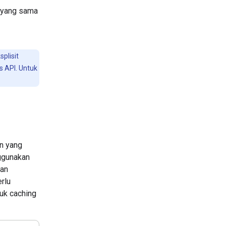
t yang sama
plisit
s API. Untuk
an yang
gunakan
kan
rlu
uk caching