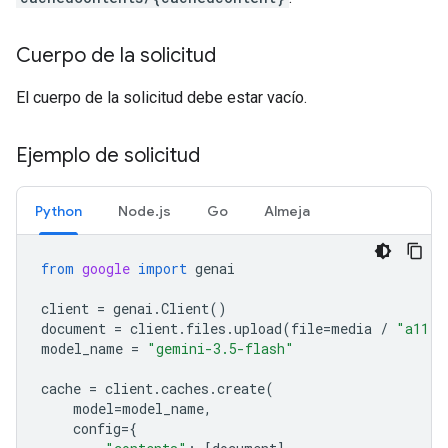
Cuerpo de la solicitud
El cuerpo de la solicitud debe estar vacío.
Ejemplo de solicitud
Python
Node.js
Go
Almeja
from
google
import
genai
client
=
genai
.
Client
()
document
=
client
.
files
.
upload
(
file
=
media
/
"a11.t
model_name
=
"gemini-3.5-flash"
cache
=
client
.
caches
.
create
(
model
=
model_name
,
config
=
{