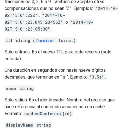
fraccionarios 0, 3, 6 o 9. También se aceptan otras
compensaciones que no sean “Z”. Ejemplos:
"2014-10-
02T15:01:23Z"
,
"2014-10-
02T15:01:23.045123456Z"
o
"2014-10-
02T15:01:23+05:30"
.
ttl
string (
format)
Duration
Solo entrada. Es el nuevo TTL para este recurso (solo
entrada).
Una duración en segundos con hasta nueve dígitos
decimales, que terminan en “
s
”. Ejemplo:
"3.5s"
.
name
string
Solo salida. Es el identificador. Nombre del recurso que
hace referencia al contenido almacenado en caché.
Formato:
cachedContents/{id}
displayName
string