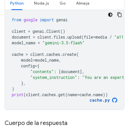
Python
Node.js
Go
Almeja
from
google
import
genai
client
=
genai
.
Client
()
document
=
client
.
files
.
upload
(
file
=
media
/
"a11.t
model_name
=
"gemini-3.5-flash"
cache
=
client
.
caches
.
create
(
model
=
model_name
,
config
=
{
"contents"
:
[
document
],
"system_instruction"
:
"You are an expert a
},
)
print
(
client
.
caches
.
get
(
name
=
cache
.
name
))
cache
.
py
Cuerpo de la respuesta