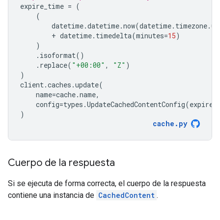
expire_time
=
(
(
datetime
.
datetime
.
now
(
datetime
.
timezone
.
ut
+
datetime
.
timedelta
(
minutes
=
15
)
)
.
isoformat
()
.
replace
(
"+00:00"
,
"Z"
)
)
client
.
caches
.
update
(
name
=
cache
.
name
,
config
=
types
.
UpdateCachedContentConfig
(
expire_
)
cache
.
py
Cuerpo de la respuesta
Si se ejecuta de forma correcta, el cuerpo de la respuesta
contiene una instancia de
CachedContent
.