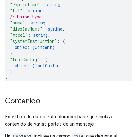
"expireTime"
: 
string
,
"ttl"
: 
string
// Union type
"name"
: 
string
,
"displayName"
: 
string
,
"model"
: 
string
,
"systemInstruction"
: 
{
object (
Content
)
}
,
"toolConfig"
: 
{
object (
ToolConfig
)
}
}
Contenido
Es el tipo de datos estructurados base que incluye
contenido de varias partes de un mensaje.
Un
Content
incluye un campo
role
que designa al