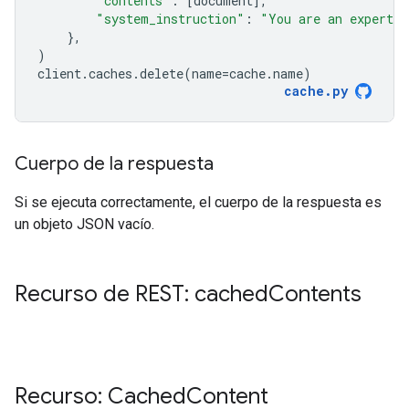
"contents"
:
[
document
],
"system_instruction"
:
"You are an expert a
},
)
client
.
caches
.
delete
(
name
=
cache
.
name
)
cache
.
py
Cuerpo de la respuesta
Si se ejecuta correctamente, el cuerpo de la respuesta es
un objeto JSON vacío.
Recurso de REST: cached
Contents
Recurso: Cached
Content