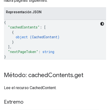
habrá páginas siguientes.
Representación JSON
{
"cachedContents"
: 
[
{
object (
CachedContent
)
}
]
,
"nextPageToken"
: 
string
}
Método: cached
Contents
.
get
Lee el recurso CachedContent.
Extremo