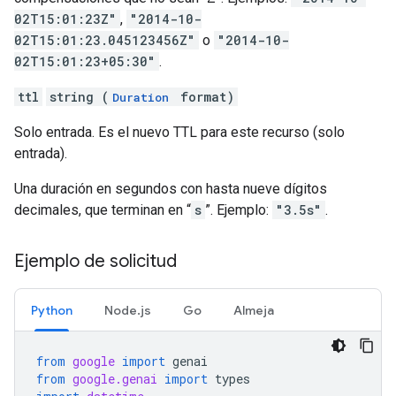
02T15:01:23Z"
,
"2014-10-
02T15:01:23.045123456Z"
o
"2014-10-
02T15:01:23+05:30"
.
ttl
string (
format)
Duration
Solo entrada. Es el nuevo TTL para este recurso (solo
entrada).
Una duración en segundos con hasta nueve dígitos
decimales, que terminan en “
s
”. Ejemplo:
"3.5s"
.
Ejemplo de solicitud
Python
Node.js
Go
Almeja
from
google
import
genai
from
google.genai
import
types