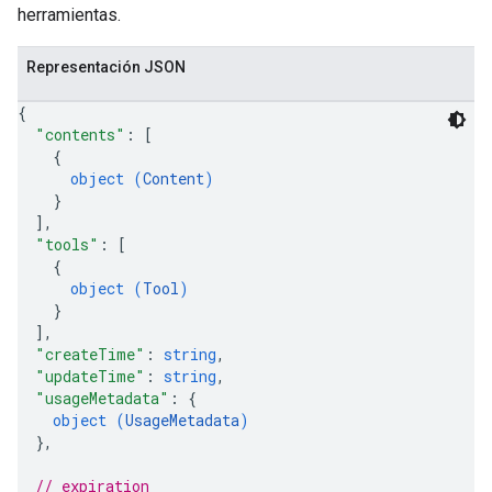
herramientas.
Representación JSON
{
"contents"
: 
[
{
object (
Content
)
}
]
,
"tools"
: 
[
{
object (
Tool
)
}
]
,
"createTime"
: 
string
,
"updateTime"
: 
string
,
"usageMetadata"
: 
{
object (
UsageMetadata
)
}
,
// expiration