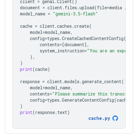
client
=
genai
.
Client
()
document
=
client
.
files
.
upload
(
file
=
media
/
"a1
model_name
=
"gemini-3.5-flash"
cache
=
client
.
caches
.
create
(
model
=
model_name
,
config
=
types
.
CreateCachedContentConfig
(
contents
=
[
document
],
system_instruction
=
"You are an expert a
),
)
print
(
cache
)
response
=
client
.
models
.
generate_content
(
model
=
model_name
,
contents
=
"Please summarize this transcript"
config
=
types
.
GenerateContentConfig
(
cached_c
)
print
(
response
.
text
)
cache
.
py