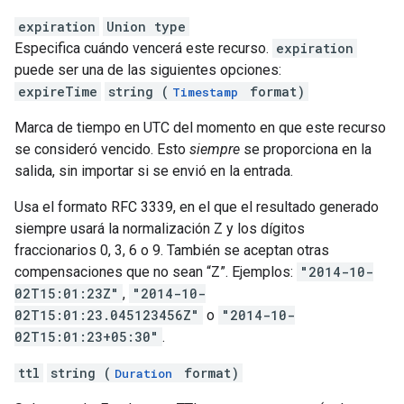
expiration
Union type
Especifica cuándo vencerá este recurso.
expiration
puede ser una de las siguientes opciones:
expireTime
string (
format)
Timestamp
Marca de tiempo en UTC del momento en que este recurso
se consideró vencido. Esto
siempre
se proporciona en la
salida, sin importar si se envió en la entrada.
Usa el formato RFC 3339, en el que el resultado generado
siempre usará la normalización Z y los dígitos
fraccionarios 0, 3, 6 o 9. También se aceptan otras
compensaciones que no sean “Z”. Ejemplos:
"2014-10-
02T15:01:23Z"
,
"2014-10-
02T15:01:23.045123456Z"
o
"2014-10-
02T15:01:23+05:30"
.
ttl
string (
format)
Duration