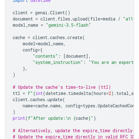
import
datetime
client
=
genai
.
Client
()
document
=
client
.
files
.
upload
(
file
=
media
/
"a11.t
model_name
=
"gemini-3.5-flash"
cache
=
client
.
caches
.
create
(
model
=
model_name
,
config
=
{
"contents"
:
[
document
],
"system_instruction"
:
"You are an expert a
},
)
# Update the cache's time-to-live (ttl)
ttl
=
f
"
{
int
(
datetime
.
timedelta
(
hours
=
2
)
.
total_sec
client
.
caches
.
update
(
name
=
cache
.
name
,
config
=
types
.
UpdateCachedCont
)
print
(
f
"After update:
\n
{
cache
}
"
)
# Alternatively, update the expire_time directly
# Update the expire_time directly in valid RFC 333