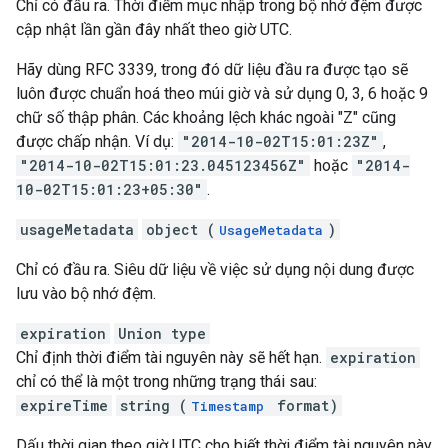
Chỉ có đầu ra. Thời điểm mục nhập trong bộ nhớ đệm được
cập nhật lần gần đây nhất theo giờ UTC.
Hãy dùng RFC 3339, trong đó dữ liệu đầu ra được tạo sẽ
luôn được chuẩn hoá theo múi giờ và sử dụng 0, 3, 6 hoặc 9
chữ số thập phân. Các khoảng lệch khác ngoài "Z" cũng
được chấp nhận. Ví dụ:
"2014-10-02T15:01:23Z"
,
"2014-10-02T15:01:23.045123456Z"
hoặc
"2014-
10-02T15:01:23+05:30"
.
usageMetadata
object (
)
UsageMetadata
Chỉ có đầu ra. Siêu dữ liệu về việc sử dụng nội dung được
lưu vào bộ nhớ đệm.
expiration
Union type
Chỉ định thời điểm tài nguyên này sẽ hết hạn.
expiration
chỉ có thể là một trong những trạng thái sau:
expireTime
string (
format)
Timestamp
Dấu thời gian theo giờ UTC cho biết thời điểm tài nguyên này