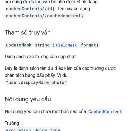
nội dung được lưu vào bộ nhớ đệm. Định dạng:
cachedContents/{id}
Tên này có dạng
cachedContents/{cachedcontent}
.
Tham số truy vấn
updateMask
string (
format)
FieldMask
Danh sách các trường cần cập nhật.
Đây là danh sách tên đủ điều kiện của các trường được
phân tách bằng dấu phẩy. Ví dụ:
"user.displayName,photo"
Nội dung yêu cầu
Nội dung yêu cầu chứa một bản sao của
CachedContent
.
Trường
expiration
Union type