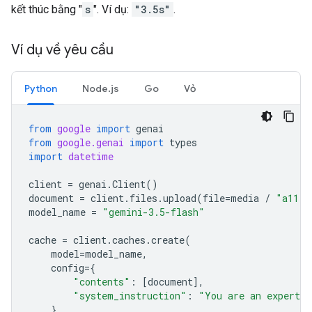
kết thúc bằng "
s
". Ví dụ:
"3.5s"
.
Ví dụ về yêu cầu
Python
Node.js
Go
Vỏ
from
google
import
genai
from
google.genai
import
types
import
datetime
client
=
genai
.
Client
()
document
=
client
.
files
.
upload
(
file
=
media
/
"a11.t
model_name
=
"gemini-3.5-flash"
cache
=
client
.
caches
.
create
(
model
=
model_name
,
config
=
{
"contents"
:
[
document
],
"system_instruction"
:
"You are an expert a
},