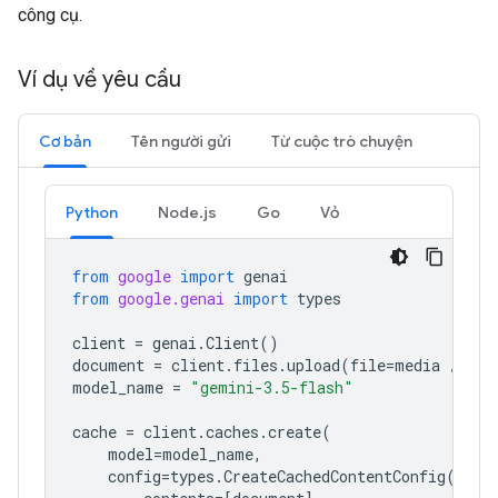
công cụ.
Ví dụ về yêu cầu
Cơ bản
Tên người gửi
Từ cuộc trò chuyện
Python
Node.js
Go
Vỏ
from
google
import
genai
from
google.genai
import
types
client
=
genai
.
Client
()
document
=
client
.
files
.
upload
(
file
=
media
/
"a1
model_name
=
"gemini-3.5-flash"
cache
=
client
.
caches
.
create
(
model
=
model_name
,
config
=
types
.
CreateCachedContentConfig
(