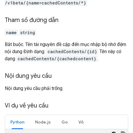
/v1beta
/{name=cachedContents
/*}
Tham số đường dẫn
name
string
Bắt buộc. Tên tài nguyên đề cập đến mục nhập bộ nhớ đệm
nội dung Định dạng:
cachedContents/{id}
Tên này có
dạng
cachedContents/{cachedcontent}
.
Nội dung yêu cầu
Nội dung yêu cầu phải trống.
Ví dụ về yêu cầu
Python
Node.js
Go
Vỏ