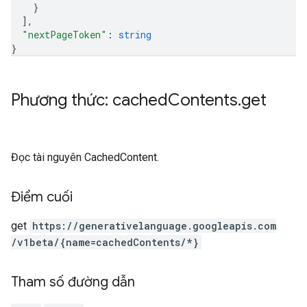
}
]
,
"nextPageToken"
: 
string
}
Phương thức: cached
Contents
.
get
Đọc tài nguyên CachedContent.
Điểm cuối
get
https:
/
/generativelanguage.googleapis.com
/v1beta
/{name=cachedContents
/*}
Tham số đường dẫn