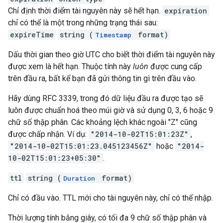
Chỉ định thời điểm tài nguyên này sẽ hết hạn.
expiration
chỉ có thể là một trong những trạng thái sau:
expireTime
string (
format)
Timestamp
Dấu thời gian theo giờ UTC cho biết thời điểm tài nguyên này
được xem là hết hạn. Thuộc tính này
luôn
được cung cấp
trên đầu ra, bất kể bạn đã gửi thông tin gì trên đầu vào.
Hãy dùng RFC 3339, trong đó dữ liệu đầu ra được tạo sẽ
luôn được chuẩn hoá theo múi giờ và sử dụng 0, 3, 6 hoặc 9
chữ số thập phân. Các khoảng lệch khác ngoài "Z" cũng
được chấp nhận. Ví dụ:
"2014-10-02T15:01:23Z"
,
"2014-10-02T15:01:23.045123456Z"
hoặc
"2014-
10-02T15:01:23+05:30"
.
ttl
string (
format)
Duration
Chỉ có đầu vào. TTL mới cho tài nguyên này, chỉ có thể nhập.
Thời lượng tính bằng giây, có tối đa 9 chữ số thập phân và