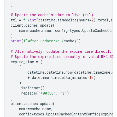
)
# Update the cache's time-to-live (ttl)
ttl
=
f
"
{
int
(
datetime
.
timedelta
(
hours
=
2
)
.
total_sec
client
.
caches
.
update
(
name
=
cache
.
name
,
config
=
types
.
UpdateCachedCont
)
print
(
f
"After update:
\n
{
cache
}
"
)
# Alternatively, update the expire_time directly
# Update the expire_time directly in valid RFC 333
expire_time
=
(
(
datetime
.
datetime
.
now
(
datetime
.
timezone
.
ut
+
datetime
.
timedelta
(
minutes
=
15
)
)
.
isoformat
()
.
replace
(
"+00:00"
,
"Z"
)
)
client
.
caches
.
update
(
name
=
cache
.
name
,
config
=
types
.
UpdateCachedContentConfig
(
expire_