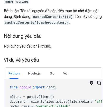
name
string
Bắt buộc. Tên tài nguyên đề cập đến mục bộ nhớ đệm nội
dung. Định dạng:
cachedContents/{id}
Tên này có dạng
cachedContents/{cachedcontent}
.
Nội dung yêu cầu
Nội dung yêu cầu phải trống.
Ví dụ về yêu cầu
Python
Node.js
Go
Vỏ
from
google
import
genai
client
=
genai
.
Client
()
document
=
client
.
files
.
upload
(
file
=
media
/
"a11.t
model_name
=
"gemini-3.5-flash"