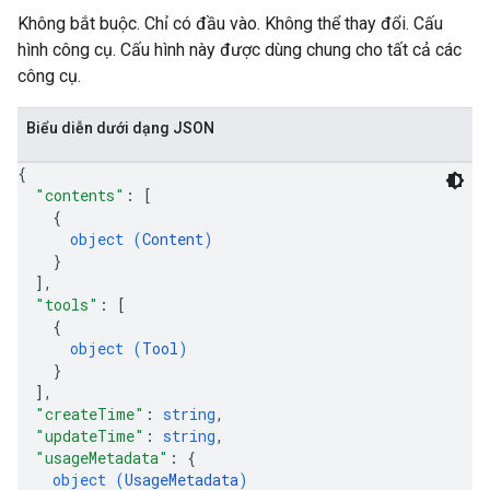
Không bắt buộc. Chỉ có đầu vào. Không thể thay đổi. Cấu
hình công cụ. Cấu hình này được dùng chung cho tất cả các
công cụ.
Biểu diễn dưới dạng JSON
{
"contents"
: 
[
{
object (
Content
)
}
]
,
"tools"
: 
[
{
object (
Tool
)
}
]
,
"createTime"
: 
string
,
"updateTime"
: 
string
,
"usageMetadata"
: 
{
object (
UsageMetadata
)