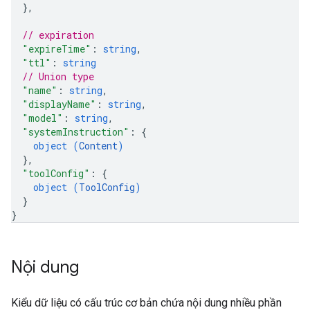
}
,
// expiration
"expireTime"
: 
string
,
"ttl"
: 
string
// Union type
"name"
: 
string
,
"displayName"
: 
string
,
"model"
: 
string
,
"systemInstruction"
: 
{
object (
Content
)
}
,
"toolConfig"
: 
{
object (
ToolConfig
)
}
}
Nội dung
Kiểu dữ liệu có cấu trúc cơ bản chứa nội dung nhiều phần