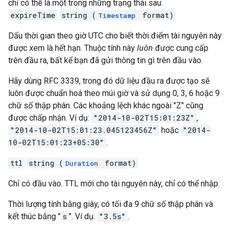
chỉ có thể là một trong những trạng thái sau:
expireTime
string (
format)
Timestamp
Dấu thời gian theo giờ UTC cho biết thời điểm tài nguyên này
được xem là hết hạn. Thuộc tính này
luôn
được cung cấp
trên đầu ra, bất kể bạn đã gửi thông tin gì trên đầu vào.
Hãy dùng RFC 3339, trong đó dữ liệu đầu ra được tạo sẽ
luôn được chuẩn hoá theo múi giờ và sử dụng 0, 3, 6 hoặc 9
chữ số thập phân. Các khoảng lệch khác ngoài "Z" cũng
được chấp nhận. Ví dụ:
"2014-10-02T15:01:23Z"
,
"2014-10-02T15:01:23.045123456Z"
hoặc
"2014-
10-02T15:01:23+05:30"
.
ttl
string (
format)
Duration
Chỉ có đầu vào. TTL mới cho tài nguyên này, chỉ có thể nhập.
Thời lượng tính bằng giây, có tối đa 9 chữ số thập phân và
kết thúc bằng "
s
". Ví dụ:
"3.5s"
.