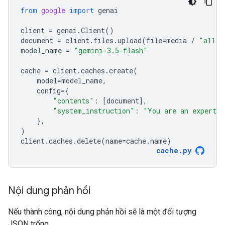
from
google
import
genai
client
=
genai
.
Client
()
document
=
client
.
files
.
upload
(
file
=
media
/
"a11.t
model_name
=
"gemini-3.5-flash"
cache
=
client
.
caches
.
create
(
model
=
model_name
,
config
=
{
"contents"
:
[
document
],
"system_instruction"
:
"You are an expert a
},
)
client
.
caches
.
delete
(
name
=
cache
.
name
)
cache
.
py
Nội dung phản hồi
Nếu thành công, nội dung phản hồi sẽ là một đối tượng
JSON trống.