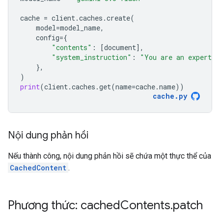
cache
=
client
.
caches
.
create
(
model
=
model_name
,
config
=
{
"contents"
:
[
document
],
"system_instruction"
:
"You are an expert a
},
)
print
(
client
.
caches
.
get
(
name
=
cache
.
name
))
cache
.
py
Nội dung phản hồi
Nếu thành công, nội dung phản hồi sẽ chứa một thực thể của
CachedContent
.
Phương thức: cached
Contents
.
patch