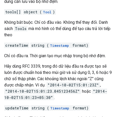
dung cần lưu vào bộ nhớ đệm.
tools[]
object (
)
Tool
Không bắt buộc. Chỉ có đầu vào. Không thể thay đổi. Danh
sách
Tools
mà mô hình có thể dùng để tạo câu trả lời tiếp
theo
createTime
string (
format)
Timestamp
Chỉ có đầu ra. Thời gian tạo mục nhập trong bộ nhớ đệm.
Hãy dùng RFC 3339, trong đó dữ liệu đầu ra được tạo sẽ
luôn được chuẩn hoá theo múi giờ và sử dụng 0, 3, 6 hoặc 9
chữ số thập phân. Các khoảng lệch khác ngoài "Z" cũng
được chấp nhận. Ví dụ:
"2014-10-02T15:01:23Z"
,
"2014-10-02T15:01:23.045123456Z"
hoặc
"2014-
10-02T15:01:23+05:30"
.
updateTime
string (
format)
Timestamp