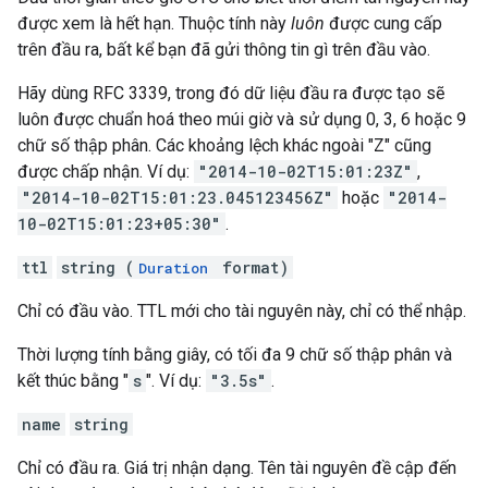
được xem là hết hạn. Thuộc tính này
luôn
được cung cấp
trên đầu ra, bất kể bạn đã gửi thông tin gì trên đầu vào.
Hãy dùng RFC 3339, trong đó dữ liệu đầu ra được tạo sẽ
luôn được chuẩn hoá theo múi giờ và sử dụng 0, 3, 6 hoặc 9
chữ số thập phân. Các khoảng lệch khác ngoài "Z" cũng
được chấp nhận. Ví dụ:
"2014-10-02T15:01:23Z"
,
"2014-10-02T15:01:23.045123456Z"
hoặc
"2014-
10-02T15:01:23+05:30"
.
ttl
string (
format)
Duration
Chỉ có đầu vào. TTL mới cho tài nguyên này, chỉ có thể nhập.
Thời lượng tính bằng giây, có tối đa 9 chữ số thập phân và
kết thúc bằng "
s
". Ví dụ:
"3.5s"
.
name
string
Chỉ có đầu ra. Giá trị nhận dạng. Tên tài nguyên đề cập đến