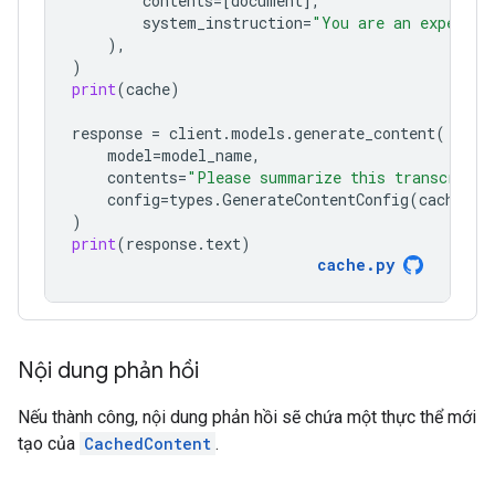
contents
=
[
document
],
system_instruction
=
"You are an expert a
),
)
print
(
cache
)
response
=
client
.
models
.
generate_content
(
model
=
model_name
,
contents
=
"Please summarize this transcript"
config
=
types
.
GenerateContentConfig
(
cached_c
)
print
(
response
.
text
)
cache
.
py
Nội dung phản hồi
Nếu thành công, nội dung phản hồi sẽ chứa một thực thể mới
tạo của
CachedContent
.