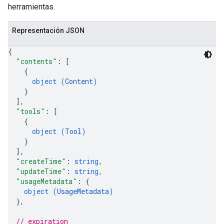
herramientas.
Representación JSON
{
"contents"
: 
[
{
object (
Content
)
}
]
,
"tools"
: 
[
{
object (
Tool
)
}
]
,
"createTime"
: 
string
,
"updateTime"
: 
string
,
"usageMetadata"
: 
{
object (
UsageMetadata
)
}
,
// expiration