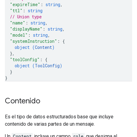
"expireTime"
: 
string
,
"ttl"
: 
string
// Union type
"name"
: 
string
,
"displayName"
: 
string
,
"model"
: 
string
,
"systemInstruction"
: 
{
object (
Content
)
}
,
"toolConfig"
: 
{
object (
ToolConfig
)
}
}
Contenido
Es el tipo de datos estructurados base que incluye
contenido de varias partes de un mensaje.
Un
Content
incluye un campo
role
que designa al