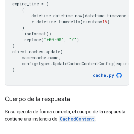
expire_time
=
(
(
datetime
.
datetime
.
now
(
datetime
.
timezone
.
ut
+
datetime
.
timedelta
(
minutes
=
15
)
)
.
isoformat
()
.
replace
(
"+00:00"
,
"Z"
)
)
client
.
caches
.
update
(
name
=
cache
.
name
,
config
=
types
.
UpdateCachedContentConfig
(
expire_
)
cache
.
py
Cuerpo de la respuesta
Si se ejecuta de forma correcta, el cuerpo de la respuesta
contiene una instancia de
CachedContent
.