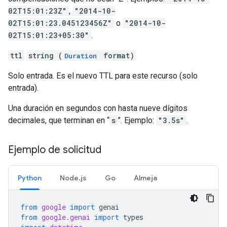
02T15:01:23Z"
,
"2014-10-
02T15:01:23.045123456Z"
o
"2014-10-
02T15:01:23+05:30"
.
ttl
string (
format)
Duration
Solo entrada. Es el nuevo TTL para este recurso (solo
entrada).
Una duración en segundos con hasta nueve dígitos
decimales, que terminan en “
s
”. Ejemplo:
"3.5s"
.
Ejemplo de solicitud
Python
Node.js
Go
Almeja
from
google
import
genai
from
google.genai
import
types