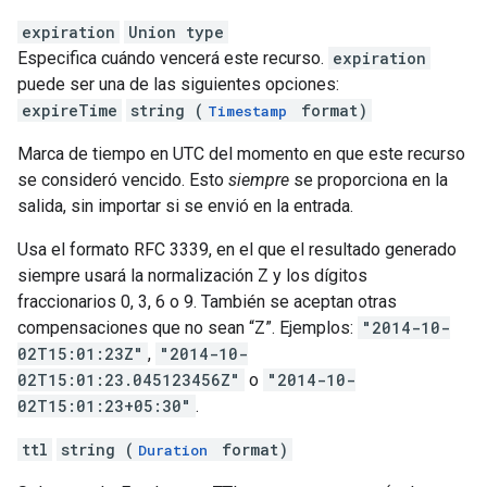
expiration
Union type
Especifica cuándo vencerá este recurso.
expiration
puede ser una de las siguientes opciones:
expireTime
string (
format)
Timestamp
Marca de tiempo en UTC del momento en que este recurso
se consideró vencido. Esto
siempre
se proporciona en la
salida, sin importar si se envió en la entrada.
Usa el formato RFC 3339, en el que el resultado generado
siempre usará la normalización Z y los dígitos
fraccionarios 0, 3, 6 o 9. También se aceptan otras
compensaciones que no sean “Z”. Ejemplos:
"2014-10-
02T15:01:23Z"
,
"2014-10-
02T15:01:23.045123456Z"
o
"2014-10-
02T15:01:23+05:30"
.
ttl
string (
format)
Duration