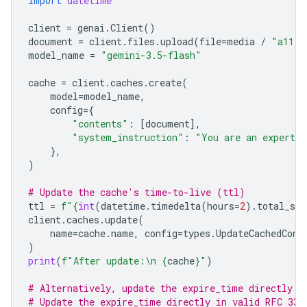
import
datetime
client
=
genai
.
Client
()
document
=
client
.
files
.
upload
(
file
=
media
/
"a11.t
model_name
=
"gemini-3.5-flash"
cache
=
client
.
caches
.
create
(
model
=
model_name
,
config
=
{
"contents"
:
[
document
],
"system_instruction"
:
"You are an expert a
},
)
# Update the cache's time-to-live (ttl)
ttl
=
f
"
{
int
(
datetime
.
timedelta
(
hours
=
2
)
.
total_sec
client
.
caches
.
update
(
name
=
cache
.
name
,
config
=
types
.
UpdateCachedCont
)
print
(
f
"After update:
\n
{
cache
}
"
)
# Alternatively, update the expire_time directly
# Update the expire_time directly in valid RFC 333