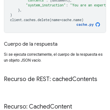
"contents"
:
[
document
],
"system_instruction"
:
"You are an expert a
},
)
client
.
caches
.
delete
(
name
=
cache
.
name
)
cache
.
py
Cuerpo de la respuesta
Si se ejecuta correctamente, el cuerpo de la respuesta es
un objeto JSON vacío.
Recurso de REST: cached
Contents
Recurso: Cached
Content