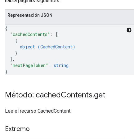
habrá páginas siguientes.
Representación JSON
{
"cachedContents"
: 
[
{
object (
CachedContent
)
}
]
,
"nextPageToken"
: 
string
}
Método: cached
Contents
.
get
Lee el recurso CachedContent.
Extremo