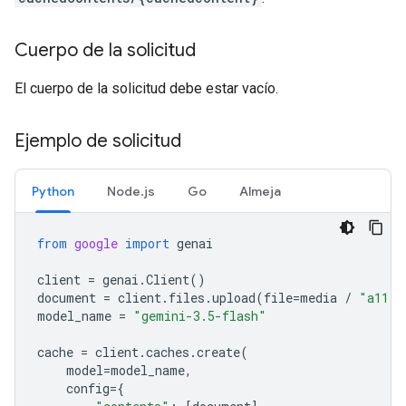
Cuerpo de la solicitud
El cuerpo de la solicitud debe estar vacío.
Ejemplo de solicitud
Python
Node.js
Go
Almeja
from
google
import
genai
client
=
genai
.
Client
()
document
=
client
.
files
.
upload
(
file
=
media
/
"a11.t
model_name
=
"gemini-3.5-flash"
cache
=
client
.
caches
.
create
(
model
=
model_name
,
config
=
{