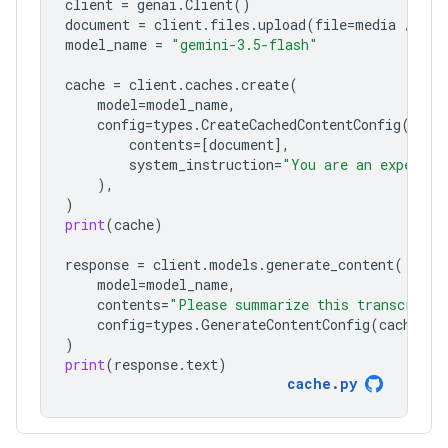
client
=
genai
.
Client
()
document
=
client
.
files
.
upload
(
file
=
media
/
"a1
model_name
=
"gemini-3.5-flash"
cache
=
client
.
caches
.
create
(
model
=
model_name
,
config
=
types
.
CreateCachedContentConfig
(
contents
=
[
document
],
system_instruction
=
"You are an expert a
),
)
print
(
cache
)
response
=
client
.
models
.
generate_content
(
model
=
model_name
,
contents
=
"Please summarize this transcript"
config
=
types
.
GenerateContentConfig
(
cached_c
)
print
(
response
.
text
)
cache
.
py