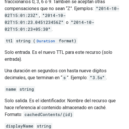
fraccionarios 0, 3, 6 o 9. También se aceptan otras
compensaciones que no sean “Z”. Ejemplos:
"2014-10-
02T15:01:23Z"
,
"2014-10-
02T15:01:23.045123456Z"
o
"2014-10-
02T15:01:23+05:30"
.
ttl
string (
format)
Duration
Solo entrada. Es el nuevo TTL para este recurso (solo
entrada).
Una duración en segundos con hasta nueve dígitos
decimales, que terminan en “
s
”. Ejemplo:
"3.5s"
.
name
string
Solo salida. Es el identificador. Nombre del recurso que
hace referencia al contenido almacenado en caché.
Formato:
cachedContents/{id}
displayName
string