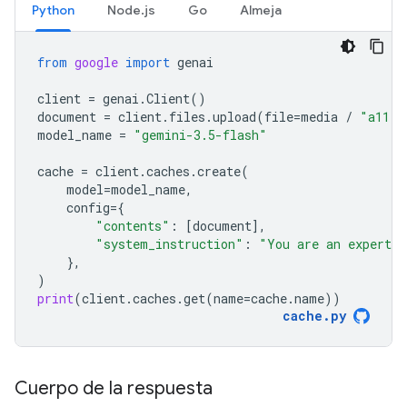
Python
Node.js
Go
Almeja
from
google
import
genai
client
=
genai
.
Client
()
document
=
client
.
files
.
upload
(
file
=
media
/
"a11.t
model_name
=
"gemini-3.5-flash"
cache
=
client
.
caches
.
create
(
model
=
model_name
,
config
=
{
"contents"
:
[
document
],
"system_instruction"
:
"You are an expert a
},
)
print
(
client
.
caches
.
get
(
name
=
cache
.
name
))
cache
.
py
Cuerpo de la respuesta