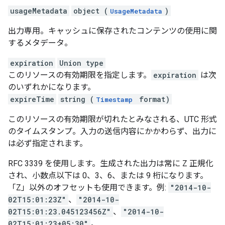
usageMetadata
object (
)
UsageMetadata
出力専用。キャッシュに保存されたコンテンツの使用に関
するメタデータ。
expiration
Union type
このリソースの有効期限を指定します。
expiration
は次
のいずれかになります。
expireTime
string (
format)
Timestamp
このリソースの有効期限が切れたとみなされる、UTC 形式
のタイムスタンプ。入力の送信内容にかかわらず、出力に
は必ず指定されます。
RFC 3339 を使用します。生成された出力は常に Z 正規化
され、小数点以下は 0、3、6、または 9 桁になります。
「Z」以外のオフセットも使用できます。例:
"2014-10-
02T15:01:23Z"
、
"2014-10-
02T15:01:23.045123456Z"
、
"2014-10-
02T15:01:23+05:30"
。