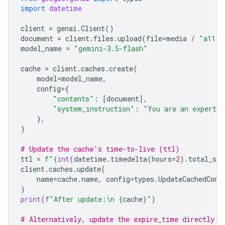
import
datetime
client
=
genai
.
Client
()
document
=
client
.
files
.
upload
(
file
=
media
/
"a11.t
model_name
=
"gemini-3.5-flash"
cache
=
client
.
caches
.
create
(
model
=
model_name
,
config
=
{
"contents"
:
[
document
],
"system_instruction"
:
"You are an expert a
},
)
# Update the cache's time-to-live (ttl)
ttl
=
f
"
{
int
(
datetime
.
timedelta
(
hours
=
2
)
.
total_sec
client
.
caches
.
update
(
name
=
cache
.
name
,
config
=
types
.
UpdateCachedCont
)
print
(
f
"After update:
\n
{
cache
}
"
)
# Alternatively, update the expire_time directly