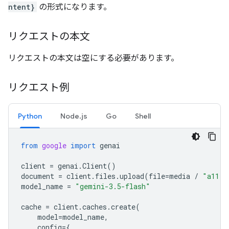
ntent}
の形式になります。
リクエストの本文
リクエストの本文は空にする必要があります。
リクエスト例
Python
Node.js
Go
Shell
from
google
import
genai
client
=
genai
.
Client
()
document
=
client
.
files
.
upload
(
file
=
media
/
"a11.t
model_name
=
"gemini-3.5-flash"
cache
=
client
.
caches
.
create
(
model
=
model_name
,
config
=
{