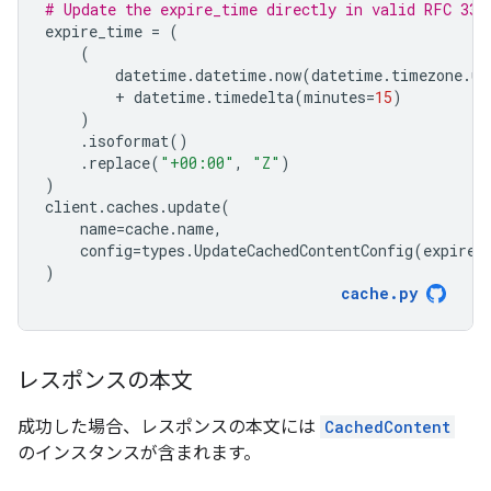
# Update the expire_time directly in valid RFC 333
expire_time
=
(
(
datetime
.
datetime
.
now
(
datetime
.
timezone
.
ut
+
datetime
.
timedelta
(
minutes
=
15
)
)
.
isoformat
()
.
replace
(
"+00:00"
,
"Z"
)
)
client
.
caches
.
update
(
name
=
cache
.
name
,
config
=
types
.
UpdateCachedContentConfig
(
expire_
)
cache
.
py
レスポンスの本文
成功した場合、レスポンスの本文には
CachedContent
のインスタンスが含まれます。