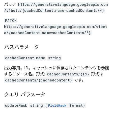
パッチ
https:
/
/generativelanguage.googleapis.com
/v1beta
/{cachedContent.name=cachedContents
/*}
PATCH
https://generativelanguage.googleapis.com/v1bet
a/{cachedContent.name=cachedContents/*}
パスパラメータ
cachedContent.name
string
出力専用。ID。キャッシュに保存されたコンテンツを参照
するリソース名。形式:
cachedContents/{id}
形式は
cachedContents/{cachedcontent}
です。
クエリ パラメータ
updateMask
string (
format)
FieldMask