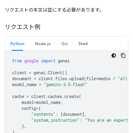
リクエストの本文は空にする必要があります。
リクエスト例
Python
Node.js
Go
Shell
from
google
import
genai
client
=
genai
.
Client
()
document
=
client
.
files
.
upload
(
file
=
media
/
"a11.t
model_name
=
"gemini-3.5-flash"
cache
=
client
.
caches
.
create
(
model
=
model_name
,
config
=
{
"contents"
:
[
document
],
"system_instruction"
:
"You are an expert a
},
)