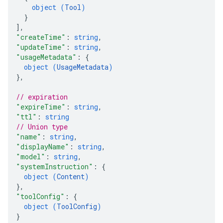
object (
Tool
)
}
]
,
"createTime"
: 
string
,
"updateTime"
: 
string
,
"usageMetadata"
: 
{
object (
UsageMetadata
)
}
,
// expiration
"expireTime"
: 
string
,
"ttl"
: 
string
// Union type
"name"
: 
string
,
"displayName"
: 
string
,
"model"
: 
string
,
"systemInstruction"
: 
{
object (
Content
)
}
,
"toolConfig"
: 
{
object (
ToolConfig
)
}