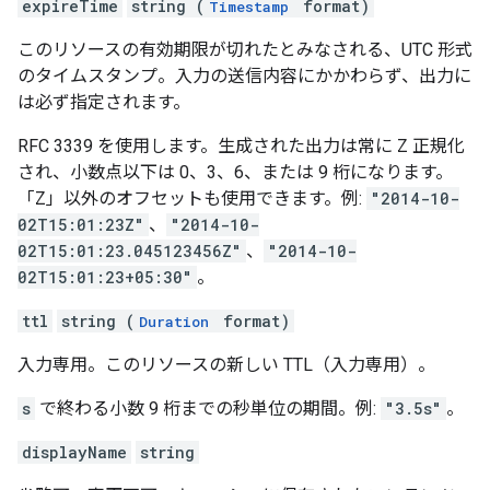
expireTime
string (
format)
Timestamp
このリソースの有効期限が切れたとみなされる、UTC 形式
のタイムスタンプ。入力の送信内容にかかわらず、出力に
は必ず指定されます。
RFC 3339 を使用します。生成された出力は常に Z 正規化
され、小数点以下は 0、3、6、または 9 桁になります。
「Z」以外のオフセットも使用できます。例:
"2014-10-
02T15:01:23Z"
、
"2014-10-
02T15:01:23.045123456Z"
、
"2014-10-
02T15:01:23+05:30"
。
ttl
string (
format)
Duration
入力専用。このリソースの新しい TTL（入力専用）。
s
で終わる小数 9 桁までの秒単位の期間。例:
"3.5s"
。
displayName
string