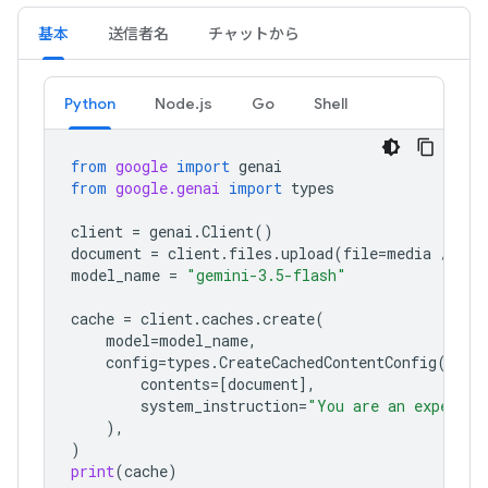
基本
送信者名
チャットから
Python
Node.js
Go
Shell
from
google
import
genai
from
google.genai
import
types
client
=
genai
.
Client
()
document
=
client
.
files
.
upload
(
file
=
media
/
"a1
model_name
=
"gemini-3.5-flash"
cache
=
client
.
caches
.
create
(
model
=
model_name
,
config
=
types
.
CreateCachedContentConfig
(
contents
=
[
document
],
system_instruction
=
"You are an expert a
),
)
print
(
cache
)