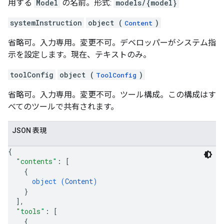
用する
Model
の名前。形式:
models/{model}
systemInstruction
object (
)
Content
省略可。入力専用。変更不可。デベロッパーがシステム指
示を設定します。現在、テキストのみ。
toolConfig
object (
)
ToolConfig
省略可。入力専用。変更不可。ツール構成。この構成はす
べてのツールで共有されます。
JSON 表現
{
"contents"
: 
[
{
object (
Content
)
}
]
,
"tools"
: 
[
{