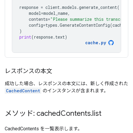
response
=
client
.
models
.
generate_content
(
model
=
model_name
,
contents
=
"Please summarize this transcript"
config
=
types
.
GenerateContentConfig
(
cached_c
)
print
(
response
.
text
)
cache
.
py
レスポンスの本文
成功した場合、レスポンスの本文には、新しく作成された
CachedContent
のインスタンスが含まれます。
メソッド: cached
Contents
.
list
CachedContents を一覧表示します。