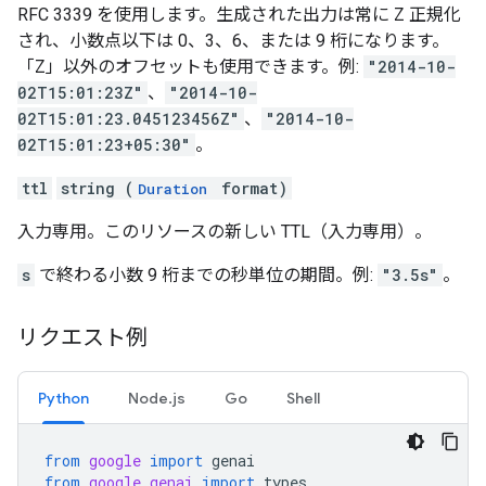
RFC 3339 を使用します。生成された出力は常に Z 正規化
され、小数点以下は 0、3、6、または 9 桁になります。
「Z」以外のオフセットも使用できます。例:
"2014-10-
02T15:01:23Z"
、
"2014-10-
02T15:01:23.045123456Z"
、
"2014-10-
02T15:01:23+05:30"
。
ttl
string (
format)
Duration
入力専用。このリソースの新しい TTL（入力専用）。
s
で終わる小数 9 桁までの秒単位の期間。例:
"3.5s"
。
リクエスト例
Python
Node.js
Go
Shell
from
google
import
genai
from
google.genai
import
types