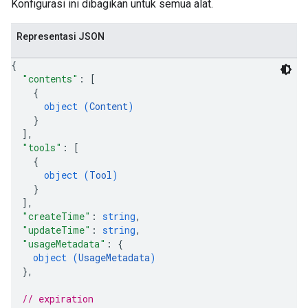
Konfigurasi ini dibagikan untuk semua alat.
Representasi JSON
{
"contents"
: 
[
{
object (
Content
)
}
]
,
"tools"
: 
[
{
object (
Tool
)
}
]
,
"createTime"
: 
string
,
"updateTime"
: 
string
,
"usageMetadata"
: 
{
object (
UsageMetadata
)
}
,
// expiration