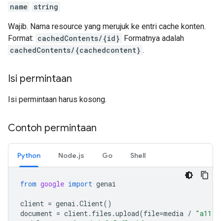
name
string
Wajib. Nama resource yang merujuk ke entri cache konten.
Format:
cachedContents/{id}
Formatnya adalah
cachedContents/{cachedcontent}
.
Isi permintaan
Isi permintaan harus kosong.
Contoh permintaan
Python
Node.js
Go
Shell
from
google
import
genai
client
=
genai
.
Client
()
document
=
client
.
files
.
upload
(
file
=
media
/
"a11.t