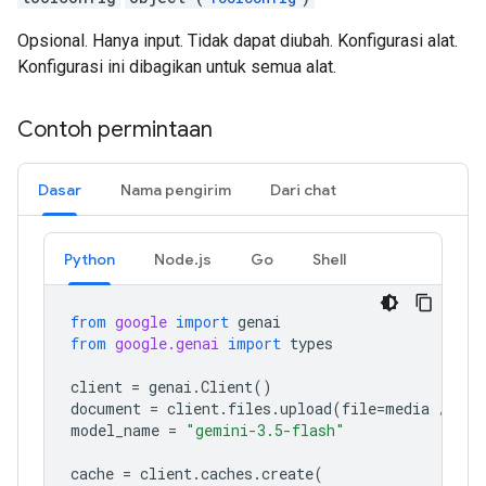
Opsional. Hanya input. Tidak dapat diubah. Konfigurasi alat.
Konfigurasi ini dibagikan untuk semua alat.
Contoh permintaan
Dasar
Nama pengirim
Dari chat
Python
Node.js
Go
Shell
from
google
import
genai
from
google.genai
import
types
client
=
genai
.
Client
()
document
=
client
.
files
.
upload
(
file
=
media
/
"a1
model_name
=
"gemini-3.5-flash"
cache
=
client
.
caches
.
create
(