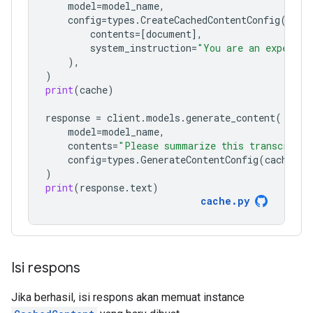
model
=
model_name
,
config
=
types
.
CreateCachedContentConfig
(
contents
=
[
document
],
system_instruction
=
"You are an expert a
),
)
print
(
cache
)
response
=
client
.
models
.
generate_content
(
model
=
model_name
,
contents
=
"Please summarize this transcript"
config
=
types
.
GenerateContentConfig
(
cached_c
)
print
(
response
.
text
)
cache
.
py
Isi respons
Jika berhasil, isi respons akan memuat instance