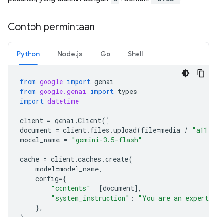
Contoh permintaan
Python
Node.js
Go
Shell
from
google
import
genai
from
google.genai
import
types
import
datetime
client
=
genai
.
Client
()
document
=
client
.
files
.
upload
(
file
=
media
/
"a11.t
model_name
=
"gemini-3.5-flash"
cache
=
client
.
caches
.
create
(
model
=
model_name
,
config
=
{
"contents"
:
[
document
],
"system_instruction"
:
"You are an expert a
},