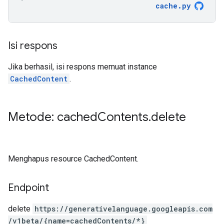
cache
.
py
Isi respons
Jika berhasil, isi respons memuat instance
CachedContent
.
Metode: cached
Contents
.
delete
Menghapus resource CachedContent.
Endpoint
delete
https:
/
/generativelanguage.googleapis.com
/v1beta
/{name=cachedContents
/*}