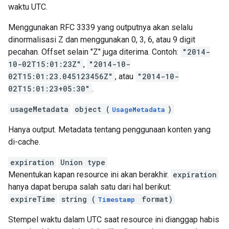
waktu UTC.
Menggunakan RFC 3339 yang outputnya akan selalu
dinormalisasi Z dan menggunakan 0, 3, 6, atau 9 digit
pecahan. Offset selain "Z" juga diterima. Contoh:
"2014-
10-02T15:01:23Z"
,
"2014-10-
02T15:01:23.045123456Z"
, atau
"2014-10-
02T15:01:23+05:30"
.
usageMetadata
object (
)
UsageMetadata
Hanya output. Metadata tentang penggunaan konten yang
di-cache.
expiration
Union type
Menentukan kapan resource ini akan berakhir.
expiration
hanya dapat berupa salah satu dari hal berikut:
expireTime
string (
format)
Timestamp
Stempel waktu dalam UTC saat resource ini dianggap habis