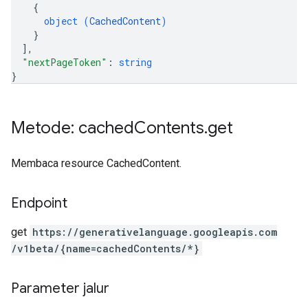
{
object (
CachedContent
)
}
]
,
"nextPageToken"
: 
string
}
Metode: cached
Contents
.
get
Membaca resource CachedContent.
Endpoint
get
https:
/
/generativelanguage.googleapis.com
/v1beta
/{name=cachedContents
/*}
Parameter jalur