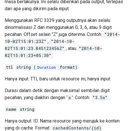
masa berlakunya. Ini
selalu
diberikan pada output, terlepas
dari apa yang dikirim pada input.
Menggunakan RFC 3339 yang outputnya akan selalu
dinormalisasi Z dan menggunakan 0, 3, 6, atau 9 digit
pecahan. Offset selain "Z" juga diterima. Contoh:
"2014-
10-02T15:01:23Z"
,
"2014-10-
02T15:01:23.045123456Z"
, atau
"2014-10-
02T15:01:23+05:30"
.
ttl
string (
format)
Duration
Hanya input. TTL baru untuk resource ini, hanya input.
Durasi dalam detik dengan maksimal sembilan digit
pecahan, yang diakhiri dengan '
s
'. Contoh:
"3.5s"
.
name
string
Hanya output. ID. Nama resource yang merujuk ke konten
yang di-cache. Format:
cachedContents/{id}