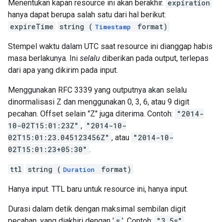
Menentukan kapan resource ini akan berakhir.
expiration
hanya dapat berupa salah satu dari hal berikut:
expireTime
string (
format)
Timestamp
Stempel waktu dalam UTC saat resource ini dianggap habis
masa berlakunya. Ini
selalu
diberikan pada output, terlepas
dari apa yang dikirim pada input.
Menggunakan RFC 3339 yang outputnya akan selalu
dinormalisasi Z dan menggunakan 0, 3, 6, atau 9 digit
pecahan. Offset selain "Z" juga diterima. Contoh:
"2014-
10-02T15:01:23Z"
,
"2014-10-
02T15:01:23.045123456Z"
, atau
"2014-10-
02T15:01:23+05:30"
.
ttl
string (
format)
Duration
Hanya input. TTL baru untuk resource ini, hanya input.
Durasi dalam detik dengan maksimal sembilan digit
pecahan, yang diakhiri dengan '
s
'. Contoh:
"3.5s"
.