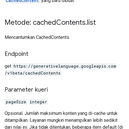
CachedContent
yang baru dibuat.
Metode: cached
Contents
.
list
Mencantumkan CachedContents.
Endpoint
get
https:
/
/generativelanguage.googleapis.com
/v1beta
/cachedContents
Parameter kueri
pageSize
integer
Opsional. Jumlah maksimum konten yang di-cache untuk
ditampilkan. Layanan mungkin menampilkan lebih sedikit
dari nilai ini. Jika tidak ditentukan, beberapa item default (di