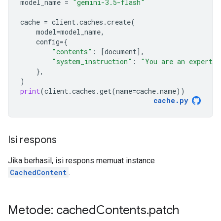
model_name
=
"gemini-3.5-flash"
cache
=
client
.
caches
.
create
(
model
=
model_name
,
config
=
{
"contents"
:
[
document
],
"system_instruction"
:
"You are an expert a
},
)
print
(
client
.
caches
.
get
(
name
=
cache
.
name
))
cache
.
py
Isi respons
Jika berhasil, isi respons memuat instance
CachedContent
.
Metode: cached
Contents
.
patch