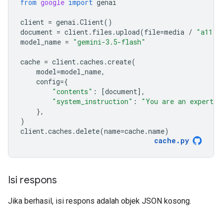
from
google
import
genai
client
=
genai
.
Client
()
document
=
client
.
files
.
upload
(
file
=
media
/
"a11.t
model_name
=
"gemini-3.5-flash"
cache
=
client
.
caches
.
create
(
model
=
model_name
,
config
=
{
"contents"
:
[
document
],
"system_instruction"
:
"You are an expert a
},
)
client
.
caches
.
delete
(
name
=
cache
.
name
)
cache
.
py
Isi respons
Jika berhasil, isi respons adalah objek JSON kosong.