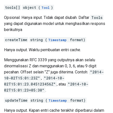
tools[]
object (
)
Tool
Opsional. Hanya input. Tidak dapat diubah. Daftar
Tools
yang dapat digunakan model untuk menghasilkan respons
berikutnya
createTime
string (
format)
Timestamp
Hanya output. Waktu pembuatan entri cache.
Menggunakan RFC 3339 yang outputnya akan selalu
dinormalisasi Z dan menggunakan 0, 3, 6, atau 9 digit
pecahan. Offset selain "Z" juga diterima. Contoh:
"2014-
10-02T15:01:23Z"
,
"2014-10-
02T15:01:23.045123456Z"
, atau
"2014-10-
02T15:01:23+05:30"
.
updateTime
string (
format)
Timestamp
Hanya output. Kapan entri cache terakhir diperbarui dalam