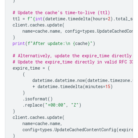
)
# Update the cache's time-to-live (ttl)
ttl
=
f
"
{
int
(
datetime
.
timedelta
(
hours
=
2
)
.
total_sec
client
.
caches
.
update
(
name
=
cache
.
name
,
config
=
types
.
UpdateCachedCont
)
print
(
f
"After update:
\n
{
cache
}
"
)
# Alternatively, update the expire_time directly
# Update the expire_time directly in valid RFC 333
expire_time
=
(
(
datetime
.
datetime
.
now
(
datetime
.
timezone
.
ut
+
datetime
.
timedelta
(
minutes
=
15
)
)
.
isoformat
()
.
replace
(
"+00:00"
,
"Z"
)
)
client
.
caches
.
update
(
name
=
cache
.
name
,
config
=
types
.
UpdateCachedContentConfig
(
expire_
)