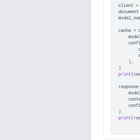
client
=
document
model_na
cache
=
mode
conf
),
)
print
(
ca
response
mode
cont
conf
)
print
(
re