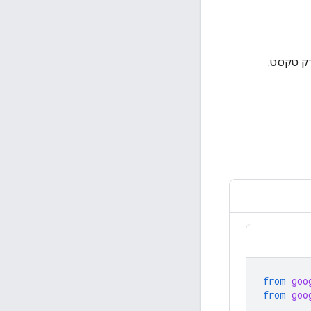
רק טקסט.
from
goo
from
goo