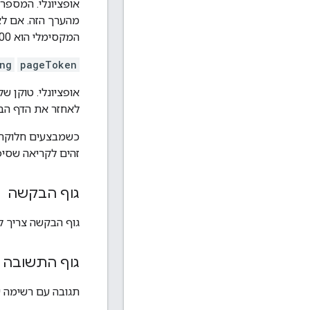
אופציונלי. המספר
מהערך הזה. אם לא
המקסימלי הוא 1,000. ערכים גבוהים יותר יומרו ל-1,000.
ing
pageToken
אופציונלי. טוקן 
לאחזר את הדף הב
כשמבצעים חלוקה 
זהים לקריאה שסיפ
גוף הבקשה
גוף הבקשה צריך לה
גוף התשובה
תגובה עם רשימה של edContents