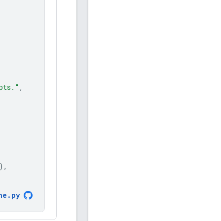
pts."
,
),
he
.
py