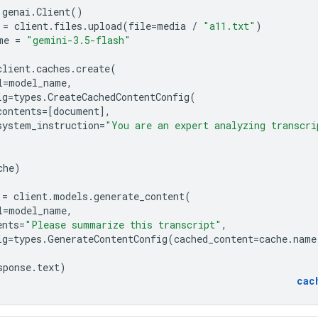
genai
.
Client
()
=
client
.
files
.
upload
(
file
=
media
/
"a11.txt"
)
me
=
"gemini-3.5-flash"
client
.
caches
.
create
(
l
=
model_name
,
ig
=
types
.
CreateCachedContentConfig
(
contents
=
[
document
],
system_instruction
=
"You are an expert analyzing transcri
che
)
=
client
.
models
.
generate_content
(
l
=
model_name
,
ents
=
"Please summarize this transcript"
,
ig
=
types
.
GenerateContentConfig
(
cached_content
=
cache
.
name
sponse
.
text
)
cac