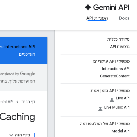
Docs
הפניית API
סקירה כללית
גרסאות API
Interactions API
העדכניים.
ממשקי API עיקריים
Interactions API
Generate
Content
המועדפת עליך. בתרג
ממשקי API בזמן אמת
Live API
דף הבית
mini API
Live Music API
Caching
ממשקי API של הפלטפורמה
Model API
בדף הזה