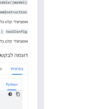
odels/{model}
temInstruction
אופציונלי. קלט ב
)
toolConfig
אופציונלי. קלט בל
דוגמה לבקש
בסיסית
ש
Python