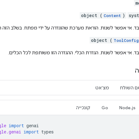
m
object (
)
sys
Content
לבד. אי אפשר לשנות. הוראת מערכת שהוגדרה על ידי מפתח. בשלב הזה 
object (
ToolConfig
בד. אי אפשר לשנות. הגדרת הכלי. ההגדרה הזו משותפת לכל הכלים.
ה
ם השולח
מצ'אט
Node.js
Go
קונכייה
gle
import
genai
gle.genai
import
types