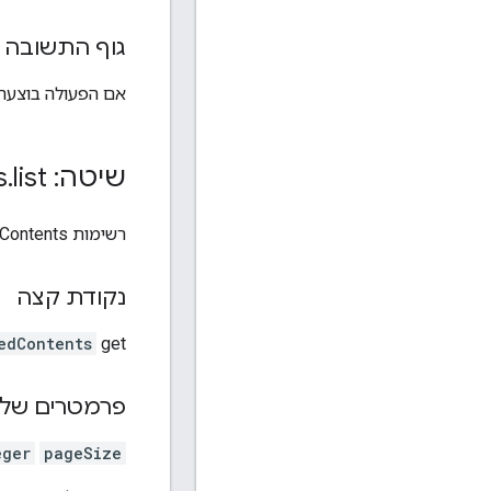
גוף התשובה
אם הפעולה בוצעה 
שיטה: cached
list
.
s
רשימות CachedContents.
נקודת קצה
edContents
get
פרמטרים של 
eger
pageSize