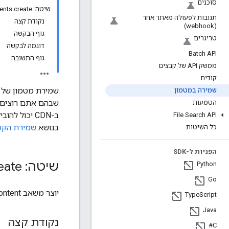
סוכנים
שיטה: cachedContents.create
תגובות לפעולה מאתר אחר
נקודת קצה
(webhook)
גוף הבקשה
טריגרים
דוגמה לבקשה
Batch API
גוף התשובה
ממשק API של קבצים
קודים
שמירת מטמון של 
שמירה במטמון
שבהם אתם רוצים ל
הטמעות
ב-CDN יכול 
File Search API
בנושא
שמירת הקש
כל השיטות
הפניות ל-SDK
שיטה: cached
eate
Python
Go
יוצר משאב CachedContent.
Type
Script
Java
נקודת קצה
C#