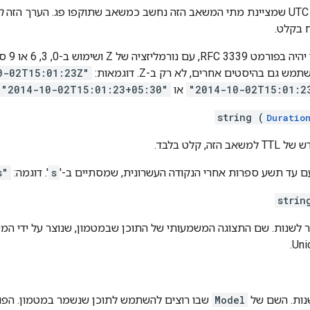
ה
ת
 בקלט.
הפלט שנוצר תמי
 גם בהיסטים אחרים, לא רק ב-Z. דוגמאות:
0-02T15:01:23Z"
"2014-10-02T15:01:2
או
"2014-10-02T15:01:23+05:30"
string (
Duratio
ה, קלט בלבד.
ם עד תשע ספרות אחרי הנקודה העשרונית, שמסתיים ב-'
s
'. דוגמה:
s"
strin
שר לשנות. שם התצוגה המשמעותי של התוכן שבמטמון, שנוצר על ידי ה
נות. השם של
Model
שבו רוצים להשתמש לתוכן שנשמר במטמון. הפו