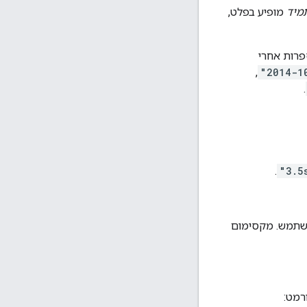
מיד
מופיע בפלט,
ד יהיה בפורמט RFC 3339, עם נורמליזציה של Z ושימוש ב-0, 3, 6 או 9 ספרות אחרי
"2014-1
, ‏
.
.
"3.5
משתמש. מקסימום
רמט: