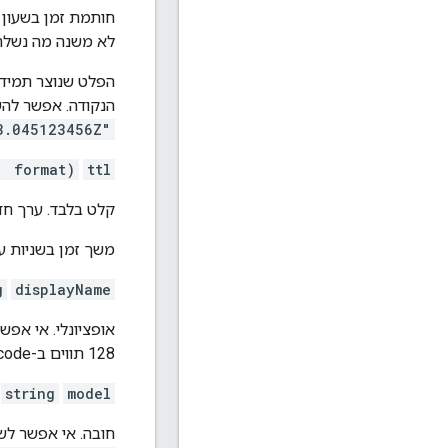
חותמת זמן בשעון UTC שמציינת מתי המשאב הזה נחשב כמשאב שתוקפו פג. הערך הז
לא משנה מה נשלח
הנקודה. אפשר להשתמש
3.045123456Z"
format)
ttl
n
קלט בלבד. ערך חדש של TTL למשאב הז
משך זמן בשניות ע
g
displayName
אופציונלי. אי אפ
128 תווים ב-Unicode.
string
model
חובה. אי אפשר לש