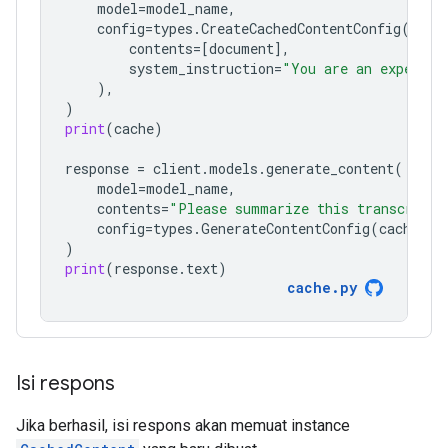
model
=
model_name
,
config
=
types
.
CreateCachedContentConfig
(
contents
=
[
document
],
system_instruction
=
"You are an expert a
),
)
print
(
cache
)
response
=
client
.
models
.
generate_content
(
model
=
model_name
,
contents
=
"Please summarize this transcript"
config
=
types
.
GenerateContentConfig
(
cached_c
)
print
(
response
.
text
)
cache
.
py
Isi respons
Jika berhasil, isi respons akan memuat instance