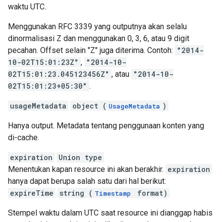
waktu UTC.
Menggunakan RFC 3339 yang outputnya akan selalu
dinormalisasi Z dan menggunakan 0, 3, 6, atau 9 digit
pecahan. Offset selain "Z" juga diterima. Contoh:
"2014-
10-02T15:01:23Z"
,
"2014-10-
02T15:01:23.045123456Z"
, atau
"2014-10-
02T15:01:23+05:30"
.
usageMetadata
object (
)
UsageMetadata
Hanya output. Metadata tentang penggunaan konten yang
di-cache.
expiration
Union type
Menentukan kapan resource ini akan berakhir.
expiration
hanya dapat berupa salah satu dari hal berikut:
expireTime
string (
format)
Timestamp
Stempel waktu dalam UTC saat resource ini dianggap habis