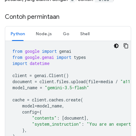
Contoh permintaan
Python
Node.js
Go
Shell
from
google
import
genai
from
google.genai
import
types
import
datetime
client
=
genai
.
Client
()
document
=
client
.
files
.
upload
(
file
=
media
/
"a11.t
model_name
=
"gemini-3.5-flash"
cache
=
client
.
caches
.
create
(
model
=
model_name
,
config
=
{
"contents"
:
[
document
],
"system_instruction"
:
"You are an expert a
},