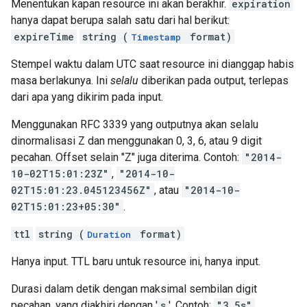
Menentukan kapan resource ini akan berakhir.
expiration
hanya dapat berupa salah satu dari hal berikut:
expireTime
string (
format)
Timestamp
Stempel waktu dalam UTC saat resource ini dianggap habis
masa berlakunya. Ini
selalu
diberikan pada output, terlepas
dari apa yang dikirim pada input.
Menggunakan RFC 3339 yang outputnya akan selalu
dinormalisasi Z dan menggunakan 0, 3, 6, atau 9 digit
pecahan. Offset selain "Z" juga diterima. Contoh:
"2014-
10-02T15:01:23Z"
,
"2014-10-
02T15:01:23.045123456Z"
, atau
"2014-10-
02T15:01:23+05:30"
.
ttl
string (
format)
Duration
Hanya input. TTL baru untuk resource ini, hanya input.
Durasi dalam detik dengan maksimal sembilan digit
pecahan, yang diakhiri dengan '
s
'. Contoh:
"3.5s"
.