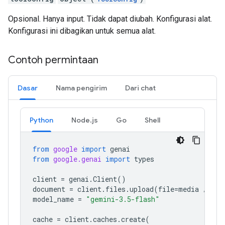
Opsional. Hanya input. Tidak dapat diubah. Konfigurasi alat.
Konfigurasi ini dibagikan untuk semua alat.
Contoh permintaan
Dasar
Nama pengirim
Dari chat
Python
Node.js
Go
Shell
from
google
import
genai
from
google.genai
import
types
client
=
genai
.
Client
()
document
=
client
.
files
.
upload
(
file
=
media
/
"a1
model_name
=
"gemini-3.5-flash"
cache
=
client
.
caches
.
create
(