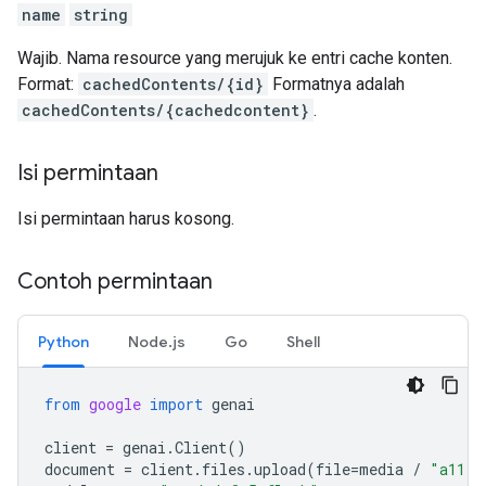
name
string
Wajib. Nama resource yang merujuk ke entri cache konten.
Format:
cachedContents/{id}
Formatnya adalah
cachedContents/{cachedcontent}
.
Isi permintaan
Isi permintaan harus kosong.
Contoh permintaan
Python
Node.js
Go
Shell
from
google
import
genai
client
=
genai
.
Client
()
document
=
client
.
files
.
upload
(
file
=
media
/
"a11.t