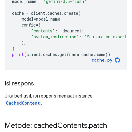
model_name
=
"gemini-3.5-flash"
cache
=
client
.
caches
.
create
(
model
=
model_name
,
config
=
{
"contents"
:
[
document
],
"system_instruction"
:
"You are an expert a
},
)
print
(
client
.
caches
.
get
(
name
=
cache
.
name
))
cache
.
py
Isi respons
Jika berhasil, isi respons memuat instance
CachedContent
.
Metode: cached
Contents
.
patch