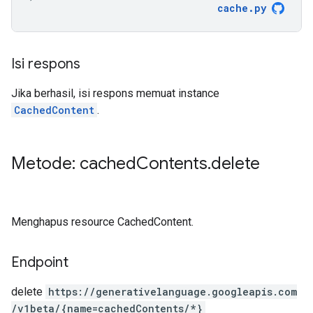
cache
.
py
Isi respons
Jika berhasil, isi respons memuat instance
CachedContent
.
Metode: cached
Contents
.
delete
Menghapus resource CachedContent.
Endpoint
delete
https:
/
/generativelanguage.googleapis.com
/v1beta
/{name=cachedContents
/*}