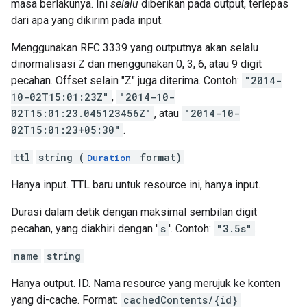
masa berlakunya. Ini
selalu
diberikan pada output, terlepas
dari apa yang dikirim pada input.
Menggunakan RFC 3339 yang outputnya akan selalu
dinormalisasi Z dan menggunakan 0, 3, 6, atau 9 digit
pecahan. Offset selain "Z" juga diterima. Contoh:
"2014-
10-02T15:01:23Z"
,
"2014-10-
02T15:01:23.045123456Z"
, atau
"2014-10-
02T15:01:23+05:30"
.
ttl
string (
format)
Duration
Hanya input. TTL baru untuk resource ini, hanya input.
Durasi dalam detik dengan maksimal sembilan digit
pecahan, yang diakhiri dengan '
s
'. Contoh:
"3.5s"
.
name
string
Hanya output. ID. Nama resource yang merujuk ke konten
yang di-cache. Format:
cachedContents/{id}