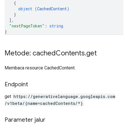
{
object (
CachedContent
)
}
]
,
"nextPageToken"
: 
string
}
Metode: cached
Contents
.
get
Membaca resource CachedContent.
Endpoint
get
https:
/
/generativelanguage.googleapis.com
/v1beta
/{name=cachedContents
/*}
Parameter jalur