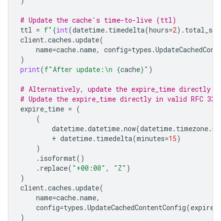
)
# Update the cache's time-to-live (ttl)
ttl
=
f
"
{
int
(
datetime
.
timedelta
(
hours
=
2
)
.
total_sec
client
.
caches
.
update
(
name
=
cache
.
name
,
config
=
types
.
UpdateCachedCont
)
print
(
f
"After update:
\n
{
cache
}
"
)
# Alternatively, update the expire_time directly
# Update the expire_time directly in valid RFC 333
expire_time
=
(
(
datetime
.
datetime
.
now
(
datetime
.
timezone
.
ut
+
datetime
.
timedelta
(
minutes
=
15
)
)
.
isoformat
()
.
replace
(
"+00:00"
,
"Z"
)
)
client
.
caches
.
update
(
name
=
cache
.
name
,
config
=
types
.
UpdateCachedContentConfig
(
expire_
)