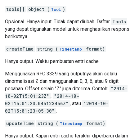
tools[]
object (
)
Tool
Opsional. Hanya input. Tidak dapat diubah. Daftar
Tools
yang dapat digunakan model untuk menghasilkan respons
berikutnya
createTime
string (
format)
Timestamp
Hanya output. Waktu pembuatan entri cache.
Menggunakan RFC 3339 yang outputnya akan selalu
dinormalisasi Z dan menggunakan 0, 3, 6, atau 9 digit
pecahan. Offset selain "Z" juga diterima. Contoh:
"2014-
10-02T15:01:23Z"
,
"2014-10-
02T15:01:23.045123456Z"
, atau
"2014-10-
02T15:01:23+05:30"
.
updateTime
string (
format)
Timestamp
Hanya output. Kapan entri cache terakhir diperbarui dalam