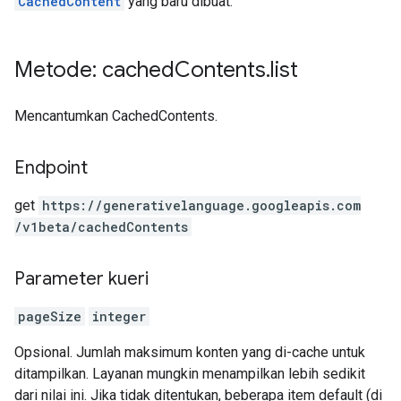
CachedContent
yang baru dibuat.
Metode: cached
Contents
.
list
Mencantumkan CachedContents.
Endpoint
get
https:
/
/generativelanguage.googleapis.com
/v1beta
/cachedContents
Parameter kueri
pageSize
integer
Opsional. Jumlah maksimum konten yang di-cache untuk
ditampilkan. Layanan mungkin menampilkan lebih sedikit
dari nilai ini. Jika tidak ditentukan, beberapa item default (di