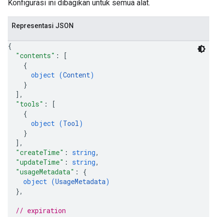
Konfigurasi ini dibagikan untuk semua alat.
Representasi JSON
{
"contents"
: 
[
{
object (
Content
)
}
]
,
"tools"
: 
[
{
object (
Tool
)
}
]
,
"createTime"
: 
string
,
"updateTime"
: 
string
,
"usageMetadata"
: 
{
object (
UsageMetadata
)
}
,
// expiration