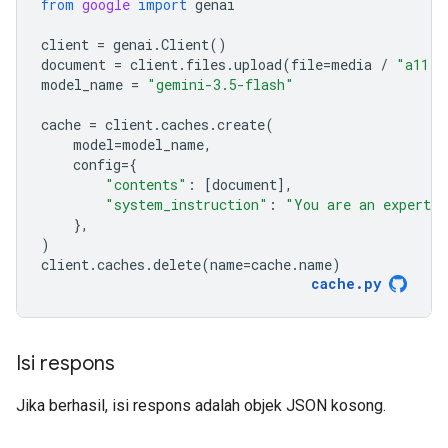
from
google
import
genai
client
=
genai
.
Client
()
document
=
client
.
files
.
upload
(
file
=
media
/
"a11.t
model_name
=
"gemini-3.5-flash"
cache
=
client
.
caches
.
create
(
model
=
model_name
,
config
=
{
"contents"
:
[
document
],
"system_instruction"
:
"You are an expert a
},
)
client
.
caches
.
delete
(
name
=
cache
.
name
)
cache
.
py
Isi respons
Jika berhasil, isi respons adalah objek JSON kosong.