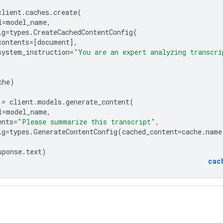
client
.
caches
.
create
(
l
=
model_name
,
ig
=
types
.
CreateCachedContentConfig
(
contents
=
[
document
],
system_instruction
=
"You are an expert analyzing transcri
che
)
=
client
.
models
.
generate_content
(
l
=
model_name
,
ents
=
"Please summarize this transcript"
,
ig
=
types
.
GenerateContentConfig
(
cached_content
=
cache
.
name
sponse
.
text
)
cac