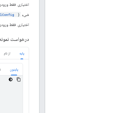
اختیاری. فقط ورودی
شیء
)
lConfig
اختیاری. فقط ورودی. 
درخواست نمونه
پایه
از نام
پایتون
ن