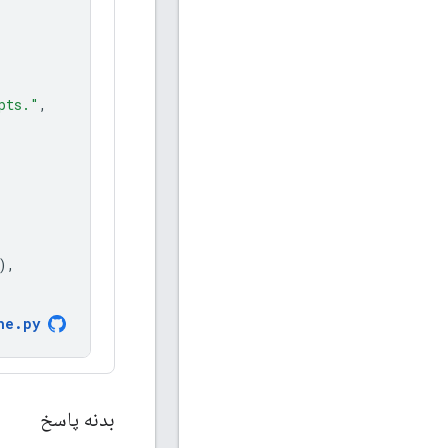
pts."
,
),
he
.
py
بدنه پاسخ