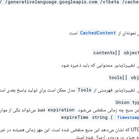
 / /generativelanguage.googleapis.com /v1beta /cache
نمونه‌ای از
CachedContent
است.
contents[]
objec
 تغییرناپذیر. محتوایی که باید ذخیره شود.
tools[]
ob
 تغییرناپذیر. فهرستی از
Tools
مدل ممکن است برای تولید پاسخ بعدی استف
Union ty
ن منبع چه زمانی منقضی می‌شود.
expiration
فقط می‌تواند یکی از موارد
expireTime
string (
Timestam
همیشه
در خرو
ه چیزی در ورودی ارسال شده است.