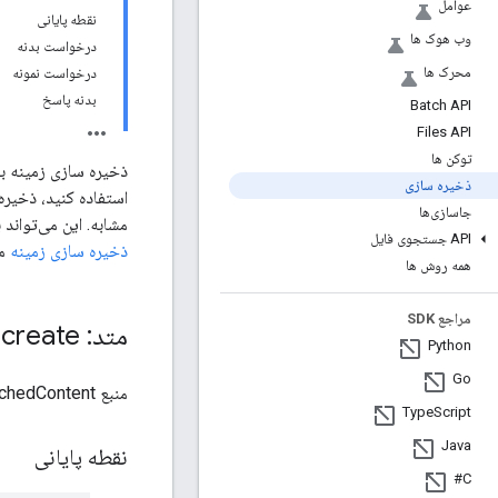
عوامل
نقطه پایانی
وب هوک ها
درخواست بدنه
محرک ها
درخواست نمونه
بدنه پاسخ
Batch API
Files API
توکن ها
ذخیره سازی زمینه به
ذخیره سازی
استفاده کنید، ذخیره
جاسازی‌ها
مشابه. این می‌تواند
API جستجوی فایل
ذخیره سازی زمینه
مر
همه روش ها
مراجع SDK
متد: cached
create
.
Python
Go
منبع CachedContent را ایجاد می‌کند.
Type
Script
Java
نقطه پایانی
C#