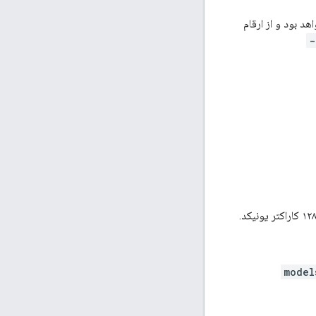
اده می‌کند، که در آن خروجی تولید شده همیشه به صورت Z-normalized خواهد بود و از ارقام
"2014-10-
model