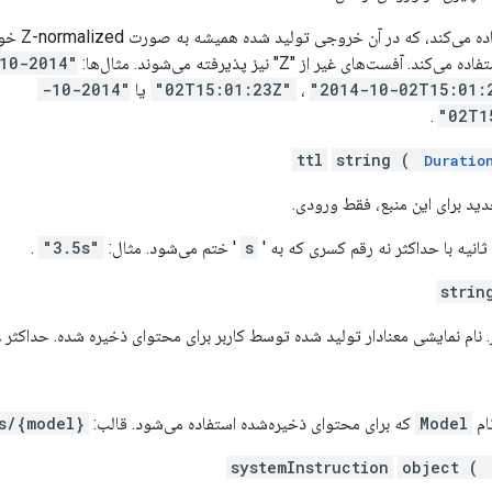
از RFC 3339 استف
"2014-10-02T15:01:2
،
02T15:01:23Z"
یا
"2014-10-
.
02T1
ttl
string (
Duratio
نیه با حداکثر نه رقم کسری که به '
s
' ختم می‌شود. مثال:
"3.5s"
.
strin
ام نمایشی معنادار تولید شده توسط کاربر برای محتوای ذخیره شده. حداکثر ۱۲۸ کاراکتر یونیکد.
نام
Model
که برای محتوای ذخیره‌شده استفاده می‌شود. قالب:
s/{model}
systemInstruction
object (