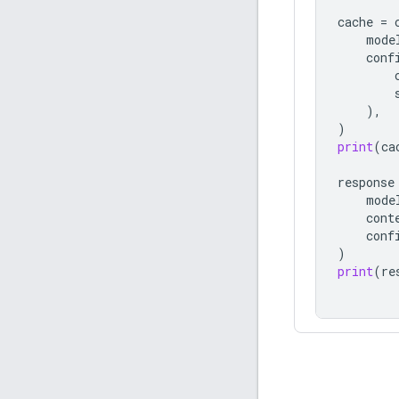
cache
=
mode
conf
),
)
print
(
ca
response
mode
cont
conf
)
print
(
re