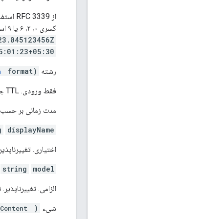
کسری ۰، ۳، ۶ یا ۹ استفاده می‌کند. آفست‌های غیر از "Z" نیز پذیرفته می‌شوند. مثال‌ها:
3.045123456Z"
5:01:23+05:30"
رشته
format)
n
فقط ورودی. TTL جدید برای این منبع، فقط ورودی.
مدت زمانی بر حسب ثا
g
displayName
اختیاری. تغییرناپذیر. ن
string
model
الزامی. تغییرناپذیر. 
شیء
)
Content