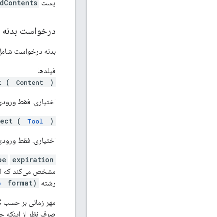
پست
dContents
درخواست بدنه
بدنه درخواست شامل 
فیلدها
t (
)
Content
اختیاری. فقط ورودی.
ject (
)
Tool
اختیاری. فقط ورودی.
pe
expiration
مشخص می‌کند که ای
رشته
format)
p
مهر زمانی بر حسب UTC که نشان می‌دهد این منبع منقضی شده است. این مهر زمانی
صرف نظر از اینکه چ