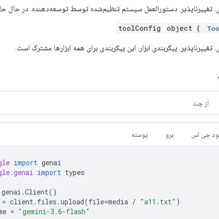
. تغییرناپذیر. دستورالعمل سیستم تنظیم‌شده توسط توسعه‌دهنده. در حال ح
toolConfig
object (
Too
تغییرناپذیر. پیکربندی ابزار. این پیکربندی برای همه ابزارها مشترک است.
از چت
ود جی اس
برو
پوسته
gle
import
genai
gle.genai
import
types
genai
.
Client
()
=
client
.
files
.
upload
(
file
=
media
/
"a11.txt"
)
me
=
"gemini-3.6-flash"