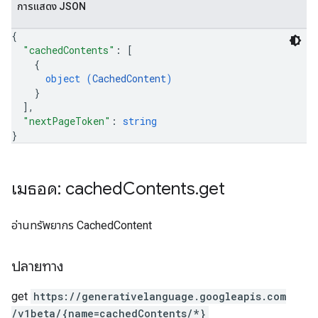
การแสดง JSON
{
"cachedContents"
: 
[
{
object (
CachedContent
)
}
]
,
"nextPageToken"
: 
string
}
เมธอด: cached
Contents
.
get
อ่านทรัพยากร CachedContent
ปลายทาง
get
https:
/
/generativelanguage.googleapis.com
/v1beta
/{name=cachedContents
/*}