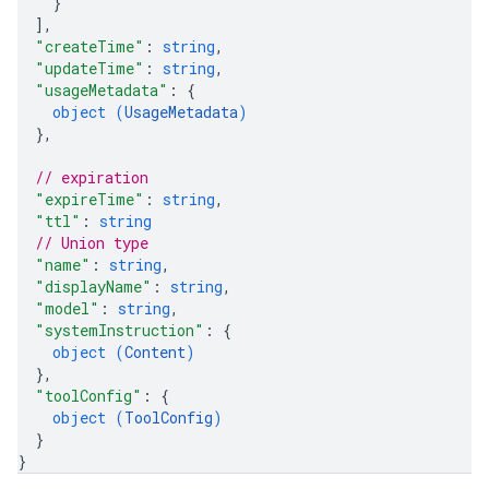
}
]
,
"createTime"
: 
string
,
"updateTime"
: 
string
,
"usageMetadata"
: 
{
object (
UsageMetadata
)
}
,
// expiration
"expireTime"
: 
string
,
"ttl"
: 
string
// Union type
"name"
: 
string
,
"displayName"
: 
string
,
"model"
: 
string
,
"systemInstruction"
: 
{
object (
Content
)
}
,
"toolConfig"
: 
{
object (
ToolConfig
)
}
}