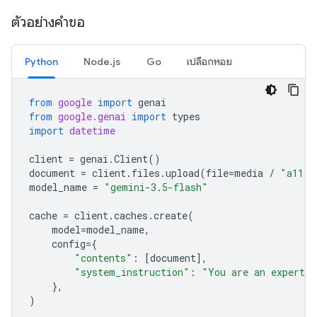
ตัวอย่างคำขอ
Python
Node.js
Go
เปลือกหอย
from
google
import
genai
from
google.genai
import
types
import
datetime
client
=
genai
.
Client
()
document
=
client
.
files
.
upload
(
file
=
media
/
"a11.t
model_name
=
"gemini-3.5-flash"
cache
=
client
.
caches
.
create
(
model
=
model_name
,
config
=
{
"contents"
:
[
document
],
"system_instruction"
:
"You are an expert a
},
)