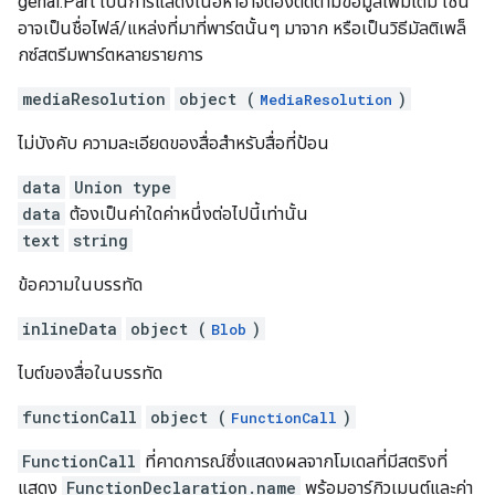
genai.Part เป็นการแสดงเนื้อหาอาจต้องติดตามข้อมูลเพิ่มเติม เช่น
อาจเป็นชื่อไฟล์/แหล่งที่มาที่พาร์ตนั้นๆ มาจาก หรือเป็นวิธีมัลติเพล็
กซ์สตรีมพาร์ตหลายรายการ
mediaResolution
object (
)
MediaResolution
ไม่บังคับ ความละเอียดของสื่อสำหรับสื่อที่ป้อน
data
Union type
data
ต้องเป็นค่าใดค่าหนึ่งต่อไปนี้เท่านั้น
text
string
ข้อความในบรรทัด
inlineData
object (
)
Blob
ไบต์ของสื่อในบรรทัด
functionCall
object (
)
FunctionCall
FunctionCall
ที่คาดการณ์ซึ่งแสดงผลจากโมเดลที่มีสตริงที่
แสดง
FunctionDeclaration.name
พร้อมอาร์กิวเมนต์และค่า