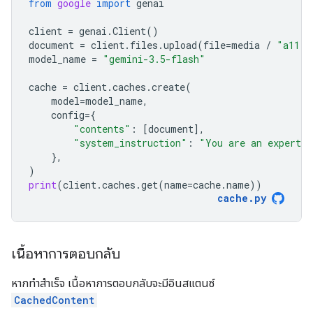
from
google
import
genai
client
=
genai
.
Client
()
document
=
client
.
files
.
upload
(
file
=
media
/
"a11.t
model_name
=
"gemini-3.5-flash"
cache
=
client
.
caches
.
create
(
model
=
model_name
,
config
=
{
"contents"
:
[
document
],
"system_instruction"
:
"You are an expert a
},
)
print
(
client
.
caches
.
get
(
name
=
cache
.
name
))
cache
.
py
เนื้อหาการตอบกลับ
หากทำสำเร็จ เนื้อหาการตอบกลับจะมีอินสแตนซ์
CachedContent