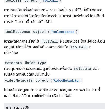
toolCall
object (
)
ToolCall
การเรียกใช้เครื่องมือฝั่งเซิร์ฟเวอร์ ช่องนี้จะระบุค่าไว้เมื่อโมเดลคาด
การณ์การเรียกใช้เครื่องมือที่ควรดำเนินการในเซิร์ฟเวอร์ ไคลเอ็นต์
ควรส่งข้อความนี้กลับไปยัง API
toolResponse
object (
)
ToolResponse
เอาต์พุตจากการเรียกใช้
ToolCall
ฝั่งเซิร์ฟเวอร์ ไคลเอ็นต์จะป้อน
ข้อมูลในช่องนี้ด้วยผลลัพธ์ของการเรียกใช้
ToolCall
ที่
เกี่ยวข้อง
metadata
Union type
ควบคุมการประมวลผลข้อมูลเบื้องต้นเพิ่มเติม
metadata
ต้อง
เป็นค่าใดค่าหนึ่งต่อไปนี้เท่านั้น
videoMetadata
object (
)
VideoMetadata
ไม่บังคับ ข้อมูลเมตาของวิดีโอ ควรระบุข้อมูลเมตาเฉพาะในขณะที่
แสดงข้อมูลวิดีโอใน inlineData หรือ fileData
การแสดง JSON