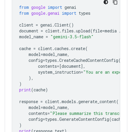
from
google
import
genai
from
google.genai
import
types
client
=
genai
.
Client
()
document
=
client
.
files
.
upload
(
file
=
media
/
"a1
model_name
=
"gemini-3.5-flash"
cache
=
client
.
caches
.
create
(
model
=
model_name
,
config
=
types
.
CreateCachedContentConfig
(
contents
=
[
document
],
system_instruction
=
"You are an expert a
),
)
print
(
cache
)
response
=
client
.
models
.
generate_content
(
model
=
model_name
,
contents
=
"Please summarize this transcript"
config
=
types
.
GenerateContentConfig
(
cached_c
)
print
(
response
.
text
)