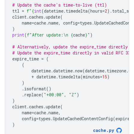
# Update the cache's time-to-live (ttl)
ttl
=
f
"
{
int
(
datetime
.
timedelta
(
hours
=
2
)
.
total_sec
client
.
caches
.
update
(
name
=
cache
.
name
,
config
=
types
.
UpdateCachedCont
)
print
(
f
"After update:
\n
{
cache
}
"
)
# Alternatively, update the expire_time directly
# Update the expire_time directly in valid RFC 333
expire_time
=
(
(
datetime
.
datetime
.
now
(
datetime
.
timezone
.
ut
+
datetime
.
timedelta
(
minutes
=
15
)
)
.
isoformat
()
.
replace
(
"+00:00"
,
"Z"
)
)
client
.
caches
.
update
(
name
=
cache
.
name
,
config
=
types
.
UpdateCachedContentConfig
(
expire_
)
cache
.
py