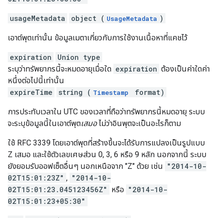
usageMetadata
object (
)
UsageMetadata
เอาต์พุตเท่านั้น ข้อมูลเมตาเกี่ยวกับการใช้งานเนื้อหาที่แคชไว้
expiration
Union type
ระบุว่าทรัพยากรนี้จะหมดอายุเมื่อใด
expiration
ต้องเป็นค่าใดค่า
หนึ่งต่อไปนี้เท่านั้น
expireTime
string (
format)
Timestamp
การประทับเวลาใน UTC ของเวลาที่ถือว่าทรัพยากรนี้หมดอายุ ระบบ
จะระบุข้อมูลนี้ในเอาต์พุต
เสมอ
ไม่ว่าอินพุตจะเป็นอะไรก็ตาม
ใช้ RFC 3339 โดยเอาต์พุตที่สร้างขึ้นจะได้รับการแปลงเป็นรูปแบบ
Z เสมอ และใช้ตัวเลขเศษส่วน 0, 3, 6 หรือ 9 หลัก นอกจากนี้ ระบบ
ยังยอมรับออฟเซ็ตอื่นๆ นอกเหนือจาก "Z" ด้วย เช่น
"2014-10-
02T15:01:23Z"
,
"2014-10-
02T15:01:23.045123456Z"
หรือ
"2014-10-
02T15:01:23+05:30"