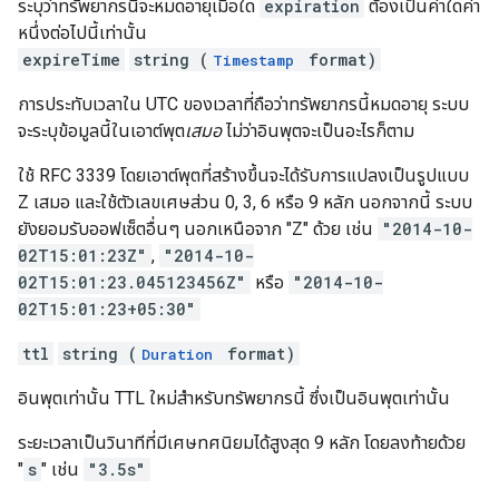
ระบุว่าทรัพยากรนี้จะหมดอายุเมื่อใด
expiration
ต้องเป็นค่าใดค่า
หนึ่งต่อไปนี้เท่านั้น
expireTime
string (
format)
Timestamp
การประทับเวลาใน UTC ของเวลาที่ถือว่าทรัพยากรนี้หมดอายุ ระบบ
จะระบุข้อมูลนี้ในเอาต์พุต
เสมอ
ไม่ว่าอินพุตจะเป็นอะไรก็ตาม
ใช้ RFC 3339 โดยเอาต์พุตที่สร้างขึ้นจะได้รับการแปลงเป็นรูปแบบ
Z เสมอ และใช้ตัวเลขเศษส่วน 0, 3, 6 หรือ 9 หลัก นอกจากนี้ ระบบ
ยังยอมรับออฟเซ็ตอื่นๆ นอกเหนือจาก "Z" ด้วย เช่น
"2014-10-
02T15:01:23Z"
,
"2014-10-
02T15:01:23.045123456Z"
หรือ
"2014-10-
02T15:01:23+05:30"
ttl
string (
format)
Duration
อินพุตเท่านั้น TTL ใหม่สำหรับทรัพยากรนี้ ซึ่งเป็นอินพุตเท่านั้น
ระยะเวลาเป็นวินาทีที่มีเศษทศนิยมได้สูงสุด 9 หลัก โดยลงท้ายด้วย
"
s
" เช่น
"3.5s"