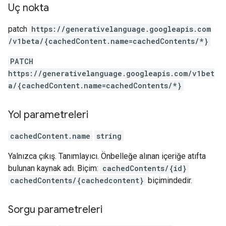
Uç nokta
patch
https:
/
/generativelanguage.googleapis.com
/v1beta
/{cachedContent.name=cachedContents
/*}
PATCH
https://generativelanguage.googleapis.com/v1bet
a/{cachedContent.name=cachedContents/*}
Yol parametreleri
cachedContent.name
string
Yalnızca çıkış. Tanımlayıcı. Önbelleğe alınan içeriğe atıfta
bulunan kaynak adı. Biçim:
cachedContents/{id}
cachedContents/{cachedcontent}
biçimindedir.
Sorgu parametreleri