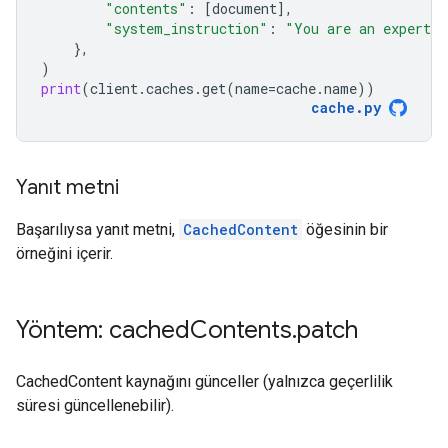
"contents"
:
[
document
],
"system_instruction"
:
"You are an expert a
},
)
print
(
client
.
caches
.
get
(
name
=
cache
.
name
))
cache
.
py
Yanıt metni
Başarılıysa yanıt metni,
CachedContent
öğesinin bir
örneğini içerir.
Yöntem: cached
Contents
.
patch
CachedContent kaynağını günceller (yalnızca geçerlilik
süresi güncellenebilir).