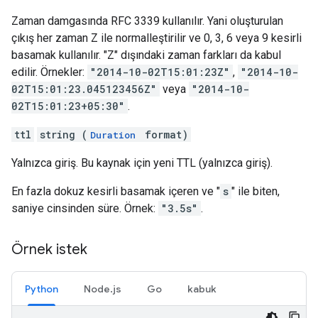
Zaman damgasında RFC 3339 kullanılır. Yani oluşturulan
çıkış her zaman Z ile normalleştirilir ve 0, 3, 6 veya 9 kesirli
basamak kullanılır. "Z" dışındaki zaman farkları da kabul
edilir. Örnekler:
"2014-10-02T15:01:23Z"
,
"2014-10-
02T15:01:23.045123456Z"
veya
"2014-10-
02T15:01:23+05:30"
.
ttl
string (
format)
Duration
Yalnızca giriş. Bu kaynak için yeni TTL (yalnızca giriş).
En fazla dokuz kesirli basamak içeren ve "
s
" ile biten,
saniye cinsinden süre. Örnek:
"3.5s"
.
Örnek istek
Python
Node.js
Go
kabuk