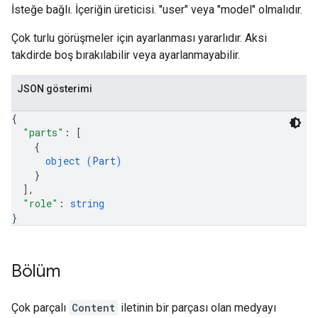
İsteğe bağlı. İçeriğin üreticisi. "user" veya "model" olmalıdır.
Çok turlu görüşmeler için ayarlanması yararlıdır. Aksi
takdirde boş bırakılabilir veya ayarlanmayabilir.
JSON gösterimi
{
"parts"
: 
[
{
object (
Part
)
}
]
,
"role"
: 
string
}
Bölüm
Çok parçalı
Content
iletinin bir parçası olan medyayı