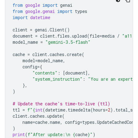
from
google
import
genai
from
google.genai
import
types
import
datetime
client
=
genai
.
Client
()
document
=
client
.
files
.
upload
(
file
=
media
/
"a11.t
model_name
=
"gemini-3.5-flash"
cache
=
client
.
caches
.
create
(
model
=
model_name
,
config
=
{
"contents"
:
[
document
],
"system_instruction"
:
"You are an expert a
},
)
# Update the cache's time-to-live (ttl)
ttl
=
f
"
{
int
(
datetime
.
timedelta
(
hours
=
2
)
.
total_sec
client
.
caches
.
update
(
name
=
cache
.
name
,
config
=
types
.
UpdateCachedCont
)
print
(
f
"After update:
\n
{
cache
}
"
)