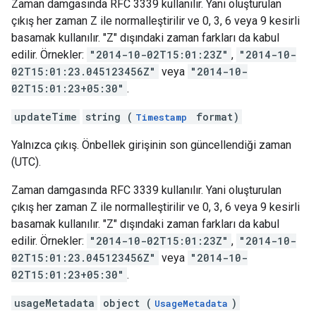
Zaman damgasında RFC 3339 kullanılır. Yani oluşturulan
çıkış her zaman Z ile normalleştirilir ve 0, 3, 6 veya 9 kesirli
basamak kullanılır. "Z" dışındaki zaman farkları da kabul
edilir. Örnekler:
"2014-10-02T15:01:23Z"
,
"2014-10-
02T15:01:23.045123456Z"
veya
"2014-10-
02T15:01:23+05:30"
.
updateTime
string (
format)
Timestamp
Yalnızca çıkış. Önbellek girişinin son güncellendiği zaman
(UTC).
Zaman damgasında RFC 3339 kullanılır. Yani oluşturulan
çıkış her zaman Z ile normalleştirilir ve 0, 3, 6 veya 9 kesirli
basamak kullanılır. "Z" dışındaki zaman farkları da kabul
edilir. Örnekler:
"2014-10-02T15:01:23Z"
,
"2014-10-
02T15:01:23.045123456Z"
veya
"2014-10-
02T15:01:23+05:30"
.
usageMetadata
object (
)
UsageMetadata