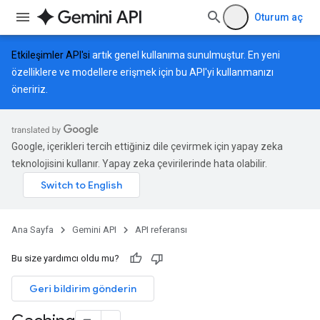
Oturum aç
Etkileşimler API'si
artık genel kullanıma sunulmuştur. En yeni
özelliklere ve modellere erişmek için bu API'yi kullanmanızı
öneririz.
Google, içerikleri tercih ettiğiniz dile çevirmek için yapay zeka
teknolojisini kullanır. Yapay zeka çevirilerinde hata olabilir.
Ana Sayfa
Gemini API
API referansı
Bu size yardımcı oldu mu?
Geri bildirim gönderin