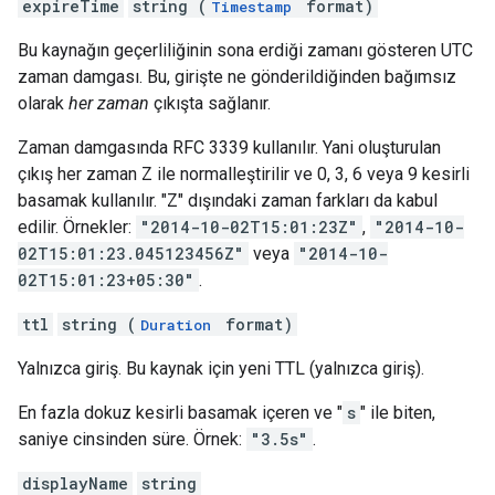
expireTime
string (
format)
Timestamp
Bu kaynağın geçerliliğinin sona erdiği zamanı gösteren UTC
zaman damgası. Bu, girişte ne gönderildiğinden bağımsız
olarak
her zaman
çıkışta sağlanır.
Zaman damgasında RFC 3339 kullanılır. Yani oluşturulan
çıkış her zaman Z ile normalleştirilir ve 0, 3, 6 veya 9 kesirli
basamak kullanılır. "Z" dışındaki zaman farkları da kabul
edilir. Örnekler:
"2014-10-02T15:01:23Z"
,
"2014-10-
02T15:01:23.045123456Z"
veya
"2014-10-
02T15:01:23+05:30"
.
ttl
string (
format)
Duration
Yalnızca giriş. Bu kaynak için yeni TTL (yalnızca giriş).
En fazla dokuz kesirli basamak içeren ve "
s
" ile biten,
saniye cinsinden süre. Örnek:
"3.5s"
.
displayName
string