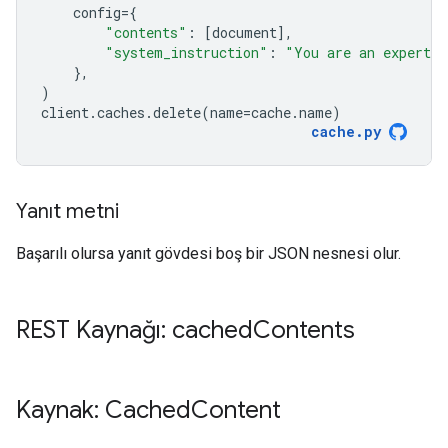
config
=
{
"contents"
:
[
document
],
"system_instruction"
:
"You are an expert a
},
)
client
.
caches
.
delete
(
name
=
cache
.
name
)
cache
.
py
Yanıt metni
Başarılı olursa yanıt gövdesi boş bir JSON nesnesi olur.
REST Kaynağı: cached
Contents
Kaynak: Cached
Content