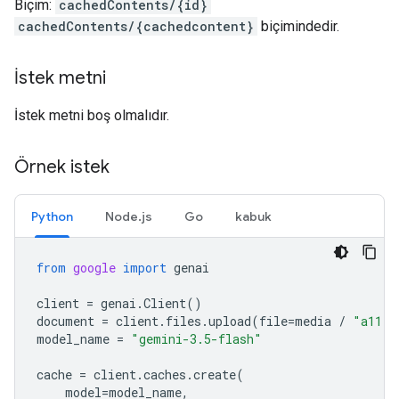
Biçim:
cachedContents/{id}
cachedContents/{cachedcontent}
biçimindedir.
İstek metni
İstek metni boş olmalıdır.
Örnek istek
Python
Node.js
Go
kabuk
from
google
import
genai
client
=
genai
.
Client
()
document
=
client
.
files
.
upload
(
file
=
media
/
"a11.t
model_name
=
"gemini-3.5-flash"
cache
=
client
.
caches
.
create
(
model
=
model_name
,