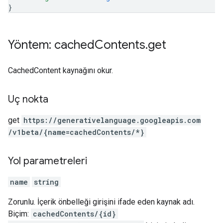
}
Yöntem: cached
Contents
.
get
CachedContent kaynağını okur.
Uç nokta
get
https:
/
/generativelanguage.googleapis.com
/v1beta
/{name=cachedContents
/*}
Yol parametreleri
name
string
Zorunlu. İçerik önbelleği girişini ifade eden kaynak adı.
Biçim:
cachedContents/{id}