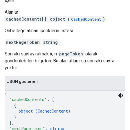
içerir:
Alanlar
cachedContents[]
object (
)
CachedContent
Önbelleğe alınan içeriklerin listesi.
nextPageToken
string
Sonraki sayfayı almak için
pageToken
olarak
gönderilebilen bir jeton. Bu alan atlanırsa sonraki sayfa
yoktur.
JSON gösterimi
{
"cachedContents"
: 
[
{
object (
CachedContent
)
}
]
,
"nextPageToken"
: 
string