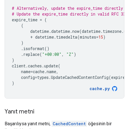
# Alternatively, update the expire_time directly
# Update the expire_time directly in valid RFC 333
expire_time
=
(
(
datetime
.
datetime
.
now
(
datetime
.
timezone
.
ut
+
datetime
.
timedelta
(
minutes
=
15
)
)
.
isoformat
()
.
replace
(
"+00:00"
,
"Z"
)
)
client
.
caches
.
update
(
name
=
cache
.
name
,
config
=
types
.
UpdateCachedContentConfig
(
expire_
)
cache
.
py
Yanıt metni
Başarılıysa yanıt metni,
CachedContent
öğesinin bir