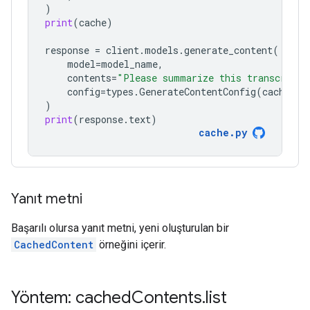
)
print
(
cache
)
response
=
client
.
models
.
generate_content
(
model
=
model_name
,
contents
=
"Please summarize this transcript"
config
=
types
.
GenerateContentConfig
(
cached_c
)
print
(
response
.
text
)
cache
.
py
Yanıt metni
Başarılı olursa yanıt metni, yeni oluşturulan bir
CachedContent
örneğini içerir.
Yöntem: cached
Contents
.
list