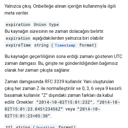
Yalnızca çıkış. Önbelleğe alınan içeriğin kullanımıyla ilgili
meta veriler.
expiration
Union type
Bu kaynağın süresinin ne zaman dolacağını belirtir.
expiration
aşağıdakilerden yalnızca biri olabilir:
expireTime
string (
format)
Timestamp
Bu kaynağın geçerliliğinin sona erdiği zamanı gösteren UTC
zaman damgası. Bu, girişte ne gönderildiğinden bağımsız
olarak
her zaman
çıkışta sağlanır.
Zaman damgasında RFC 3339 kullanılır. Yani oluşturulan
çıkış her zaman Z ile normalleştirilir ve 0, 3, 6 veya 9 kesirli
basamak kullanılır. "Z" dışındaki zaman farkları da kabul
edilir. Örnekler:
"2014-10-02T15:01:23Z"
,
"2014-10-
02T15:01:23.045123456Z"
veya
"2014-10-
02T15:01:23+05:30"
.
ttl
string (
format)
Duration