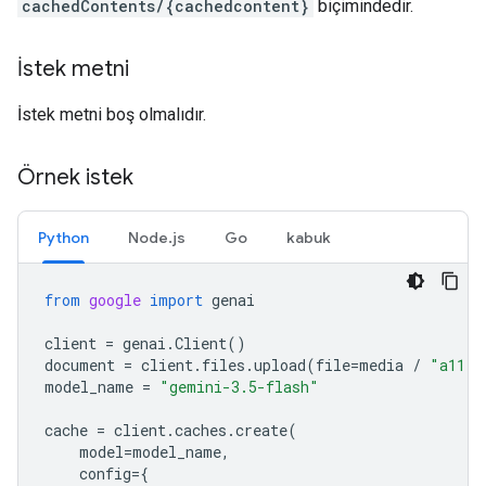
cachedContents/{cachedcontent}
biçimindedir.
İstek metni
İstek metni boş olmalıdır.
Örnek istek
Python
Node.js
Go
kabuk
from
google
import
genai
client
=
genai
.
Client
()
document
=
client
.
files
.
upload
(
file
=
media
/
"a11.t
model_name
=
"gemini-3.5-flash"
cache
=
client
.
caches
.
create
(
model
=
model_name
,
config
=
{