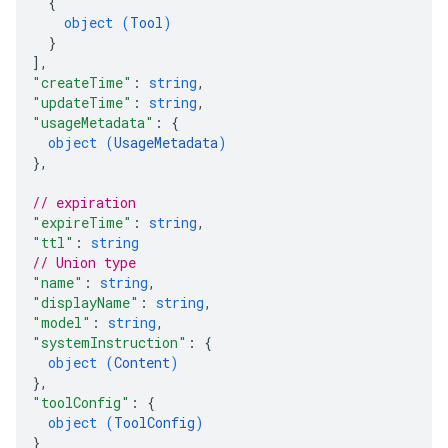
{
object (
Tool
)
}
]
,
"createTime"
: 
string
,
"updateTime"
: 
string
,
"usageMetadata"
: 
{
object (
UsageMetadata
)
}
,
// expiration
"expireTime"
: 
string
,
"ttl"
: 
string
// Union type
"name"
: 
string
,
"displayName"
: 
string
,
"model"
: 
string
,
"systemInstruction"
: 
{
object (
Content
)
}
,
"toolConfig"
: 
{
object (
ToolConfig
)
}