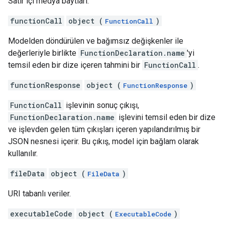
Satır içi medya baytları.
functionCall
object (
)
FunctionCall
Modelden döndürülen ve bağımsız değişkenler ile
değerleriyle birlikte
FunctionDeclaration.name
'yi
temsil eden bir dize içeren tahmini bir
FunctionCall
.
functionResponse
object (
)
FunctionResponse
FunctionCall
işlevinin sonuç çıkışı,
FunctionDeclaration.name
işlevini temsil eden bir dize
ve işlevden gelen tüm çıkışları içeren yapılandırılmış bir
JSON nesnesi içerir. Bu çıkış, model için bağlam olarak
kullanılır.
fileData
object (
)
FileData
URI tabanlı veriler.
executableCode
object (
)
ExecutableCode