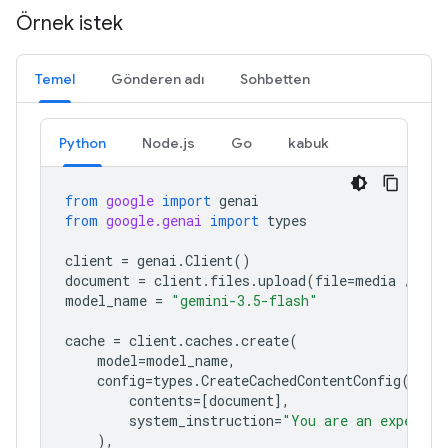
Örnek istek
Temel
Gönderen adı
Sohbetten
Python
Node.js
Go
kabuk
from
google
import
genai
from
google.genai
import
types
client
=
genai
.
Client
()
document
=
client
.
files
.
upload
(
file
=
media
/
"a1
model_name
=
"gemini-3.5-flash"
cache
=
client
.
caches
.
create
(
model
=
model_name
,
config
=
types
.
CreateCachedContentConfig
(
contents
=
[
document
],
system_instruction
=
"You are an expert a
),