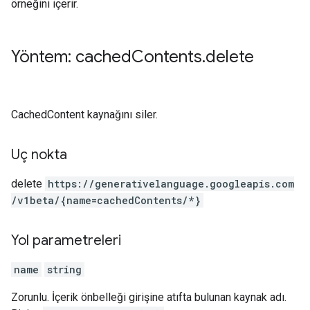
örneğini içerir.
Yöntem: cached
Contents
.
delete
CachedContent kaynağını siler.
Uç nokta
delete
https:
/
/generativelanguage.googleapis.com
/v1beta
/{name=cachedContents
/*}
Yol parametreleri
name
string
Zorunlu. İçerik önbelleği girişine atıfta bulunan kaynak adı.