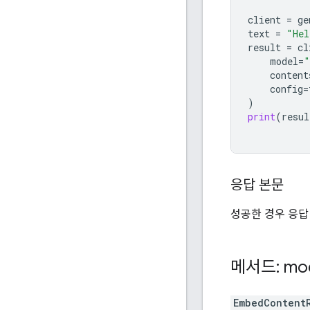
client
=
ge
text
=
"Hel
result
=
cl
model
=
"
content
config
=
)
print
(
resul
응답 본문
성공한 경우 응답
메서드: mod
EmbedContent