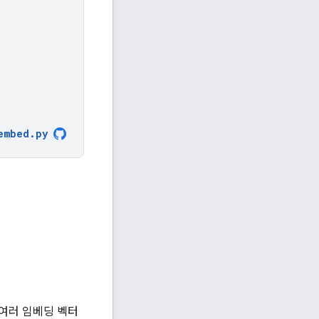
embed
.
py
여러 임베딩 벡터