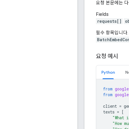
요청 본문에는 다
Fields
requests[]
o
필수 항목입니다.
BatchEmbedCo
요청 예시
Python
N
from
google
from
google
client
=
ge
texts
=
[
"What i
"How mu