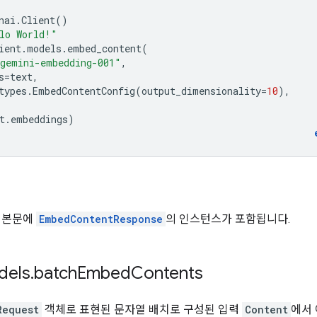
nai
.
Client
()
lo World!"
ient
.
models
.
embed_content
(
gemini-embedding-001"
,
s
=
text
,
types
.
EmbedContentConfig
(
output_dimensionality
=
10
),
t
.
embeddings
)
 본문에
EmbedContentResponse
의 인스턴스가 포함됩니다.
els
.
batch
Embed
Contents
Request
객체로 표현된 문자열 배치로 구성된 입력
Content
에서 