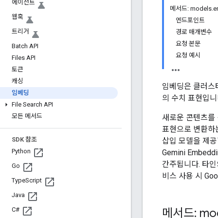
에이전트
메서드: models.e
웹훅
엔드포인트
트리거
경로 매개변수
요청 본문
Batch API
요청 예시
Files API
토큰
캐싱
임베딩은 클러스터
임베딩
의 수치 표현입니
File Search API
모든 메서드
새로운 콘텐츠를 
표현으로 변환하는
SDK 참조
삽입 모델을 제공
Python
Gemini Emb
간주됩니다. 타인
Go
비스 사용 시 Goo
Type
Script
Java
메서드: mod
C#