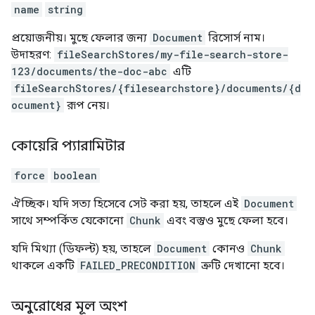
name
string
প্রয়োজনীয়। মুছে ফেলার জন্য
Document
রিসোর্স নাম।
উদাহরণ:
fileSearchStores/my-file-search-store-
123/documents/the-doc-abc
এটি
fileSearchStores/{filesearchstore}/documents/{d
ocument}
রূপ নেয়।
কোয়েরি প্যারামিটার
force
boolean
ঐচ্ছিক। যদি সত্য হিসেবে সেট করা হয়, তাহলে এই
Document
সাথে সম্পর্কিত যেকোনো
Chunk
এবং বস্তুও মুছে ফেলা হবে।
যদি মিথ্যা (ডিফল্ট) হয়, তাহলে
Document
কোনও
Chunk
থাকলে একটি
FAILED_PRECONDITION
ত্রুটি দেখানো হবে।
অনুরোধের মূল অংশ