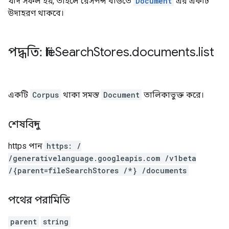
যদি সফল হয়, তাহলে রেসপন্স বডিতে
Document
এর একটি
উদাহরণ থাকবে।
পদ্ধতি: file
Search
Stores
.
documents
.
list
একটি
Corpus
থাকা সমস্ত
Document
তালিকাভুক্ত করে।
শেষবিন্দু
https
পান
https: /
/generativelanguage.googleapis.com /v1beta
/{parent=fileSearchStores /*} /documents
পথের পরামিতি
parent
string