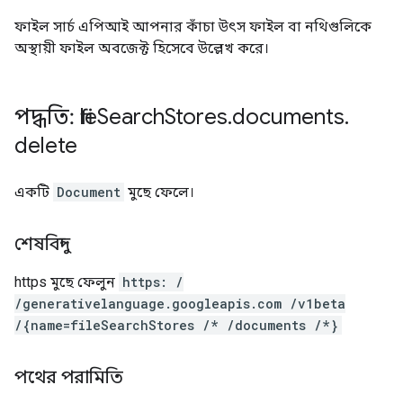
ফাইল সার্চ এপিআই আপনার কাঁচা উৎস ফাইল বা নথিগুলিকে
অস্থায়ী ফাইল অবজেক্ট হিসেবে উল্লেখ করে।
পদ্ধতি: file
Search
Stores
.
documents
.
delete
একটি
Document
মুছে ফেলে।
শেষবিন্দু
https
মুছে ফেলুন
https: /
/generativelanguage.googleapis.com /v1beta
/{name=fileSearchStores /* /documents /*}
পথের পরামিতি