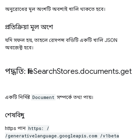
অনুরোধের মূল অংশটি অবশ্যই খালি থাকতে হবে।
প্রতিক্রিয়া মূল অংশ
যদি সফল হয়, তাহলে রেসপন্স বডিটি একটি খালি JSON
অবজেক্ট হবে।
পদ্ধতি: file
Search
Stores
.
documents
.
get
একটি নির্দিষ্ট
Document
সম্পর্কে তথ্য পায়।
শেষবিন্দু
https
পান
https: /
/generativelanguage.googleapis.com /v1beta