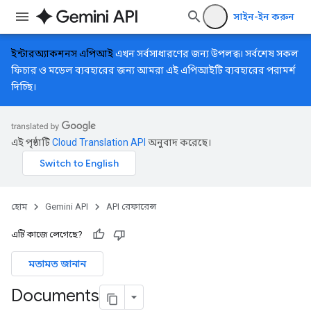
সাইন-ইন করুন
ইন্টারঅ্যাকশনস এপিআই
এখন সর্বসাধারণের জন্য উপলব্ধ। সর্বশেষ সকল
ফিচার ও মডেল ব্যবহারের জন্য আমরা এই এপিআইটি ব্যবহারের পরামর্শ
দিচ্ছি।
এই পৃষ্ঠাটি
Cloud Translation API
অনুবাদ করেছে।
হোম
Gemini API
API রেফারেন্স
এটি কাজে লেগেছে?
মতামত জানান
Documents