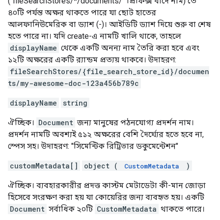
("fileSearchStores/*/documents/" প্রিফিক্স বাদে নাম) তে
৪০টি পর্যন্ত অক্ষর থাকতে পারে যা ছোট হাতের
আলফানিউমেরিক বা ড্যাশ (-)। আইডিটি ড্যাশ দিয়ে শুরু বা শেষ
হতে পারে না। যদি create-এ নামটি খালি থাকে, তাহলে
displayName
থেকে একটি অনন্য নাম তৈরি করা হবে এবং
১২টি অক্ষরের একটি র‍্যান্ডম প্রত্যয় থাকবে। উদাহরণ:
fileSearchStores/{file_search_store_id}/documen
ts/my-awesome-doc-123a456b789c
displayName
string
ঐচ্ছিক।
Document
জন্য মানুষের পঠনযোগ্য প্রদর্শন নাম।
প্রদর্শন নামটি অবশ্যই ৫১২ অক্ষরের বেশি দৈর্ঘ্যের হতে হবে না,
স্পেস সহ। উদাহরণ: "সিমেন্টিক রিট্রিভার ডকুমেন্টেশন"
customMetadata[]
object (
)
CustomMetadata
ঐচ্ছিক। ব্যবহারকারীর প্রদত্ত কাস্টম মেটাডেটা কী-মান জোড়া
হিসেবে সংরক্ষণ করা হয় যা কোয়েরির জন্য ব্যবহৃত হয়। একটি
Document
সর্বাধিক ২০টি
CustomMetadata
থাকতে পারে।