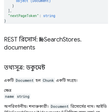
object (
Document
)
}
]
,
"nextPageToken"
: 
string
}
REST রিসোর্স: file
Search
Stores
.
documents
তথ্যসূত্র: ডকুমেন্ট
একটি
Document
হল
Chunk
একটি সংগ্রহ।
ক্ষেত্র
name
string
অপরিবর্তনীয়। শনাক্তকারী।
Document
রিসোর্সের নাম। আইডি