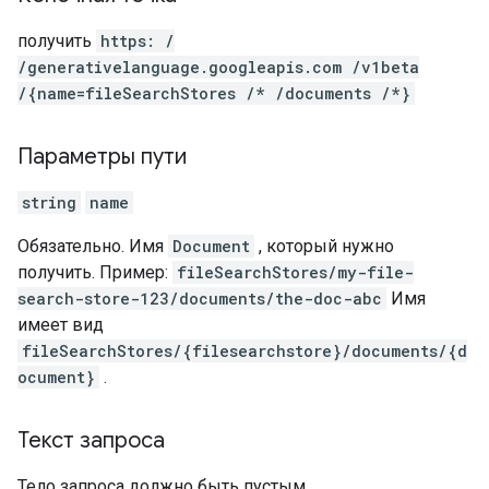
получить
https: /
/generativelanguage.googleapis.com /v1beta
/{name=fileSearchStores /* /documents /*}
Параметры пути
string
name
Обязательно. Имя
Document
, который нужно
получить. Пример:
fileSearchStores/my-file-
search-store-123/documents/the-doc-abc
Имя
имеет вид
fileSearchStores/{filesearchstore}/documents/{d
ocument}
.
Текст запроса
Тело запроса должно быть пустым.