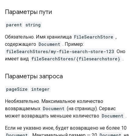
Параметры пути
parent
string
Обязательно. Имя хранилища
FileSearchStore
,
содержащего
Document
. Пример:
fileSearchStores/my-file-search-store-123
Оно
имеет вид
fileSearchStores/{filesearchstore}
.
Параметры запроса
pageSize
integer
Необязательно. Максимальное количество
возвращаемых
Document
(на страницу). Сервис
может возвращать меньшее количество
Document
.
Если не указано иное, будет возвращено не более 10
Document
. Максимальный размер — 20
Document
на