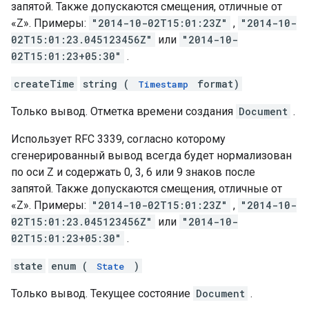
запятой. Также допускаются смещения, отличные от
«Z». Примеры:
"2014-10-02T15:01:23Z"
,
"2014-10-
02T15:01:23.045123456Z"
или
"2014-10-
02T15:01:23+05:30"
.
createTime
string (
format)
Timestamp
Только вывод. Отметка времени создания
Document
.
Использует RFC 3339, согласно которому
сгенерированный вывод всегда будет нормализован
по оси Z и содержать 0, 3, 6 или 9 знаков после
запятой. Также допускаются смещения, отличные от
«Z». Примеры:
"2014-10-02T15:01:23Z"
,
"2014-10-
02T15:01:23.045123456Z"
или
"2014-10-
02T15:01:23+05:30"
.
state
enum (
)
State
Только вывод. Текущее состояние
Document
.