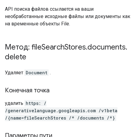
API поиска файлов ссылается на ваши
необработанные исходные файлы или документы как
на временные объекты File.
Метод: file
Search
Stores
.
documents
.
delete
Удаляет
Document
.
Конечная точка
удалить
https: /
/generativelanguage.googleapis.com /v1beta
/{name=fileSearchStores /* /documents /*}
Параметры пути