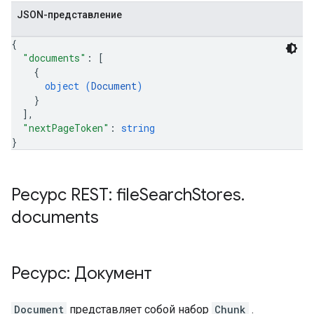
JSON-представление
{
"documents"
: 
[
{
object (
Document
)
}
]
,
"nextPageToken"
: 
string
}
Ресурс REST: file
Search
Stores
.
documents
Ресурс: Документ
Document
представляет собой набор
Chunk
.