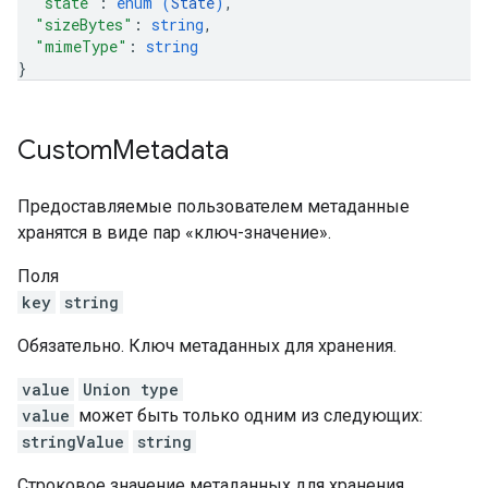
"state"
: 
enum (
State
)
,
"sizeBytes"
: 
string
,
"mimeType"
: 
string
}
Custom
Metadata
Предоставляемые пользователем метаданные
хранятся в виде пар «ключ-значение».
Поля
key
string
Обязательно. Ключ метаданных для хранения.
value
Union type
value
может быть только одним из следующих:
stringValue
string
Строковое значение метаданных для хранения.