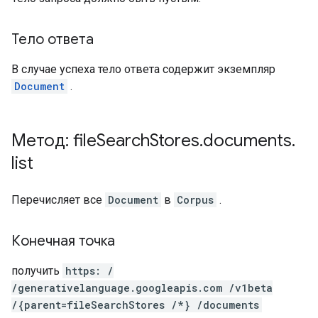
Тело ответа
В случае успеха тело ответа содержит экземпляр
Document
.
Метод: file
Search
Stores
.
documents
.
list
Перечисляет все
Document
в
Corpus
.
Конечная точка
получить
https: /
/generativelanguage.googleapis.com /v1beta
/{parent=fileSearchStores /*} /documents