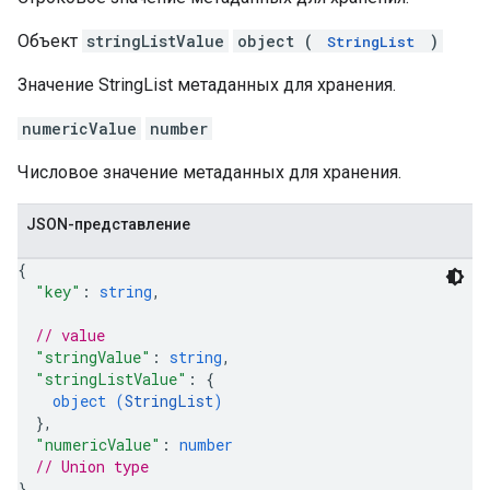
Объект
stringListValue
object (
)
StringList
Значение StringList метаданных для хранения.
numericValue
number
Числовое значение метаданных для хранения.
JSON-представление
{
"key"
: 
string
,
// value
"stringValue"
: 
string
,
"stringListValue"
: 
{
object (
StringList
)
}
,
"numericValue"
: 
number
// Union type
}