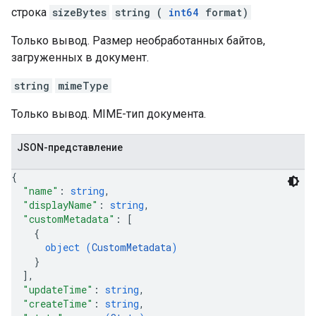
строка
sizeBytes
string (
int64
format)
Только вывод. Размер необработанных байтов,
загруженных в документ.
string
mimeType
Только вывод. MIME-тип документа.
JSON-представление
{
"name"
: 
string
,
"displayName"
: 
string
,
"customMetadata"
: 
[
{
object (
CustomMetadata
)
}
]
,
"updateTime"
: 
string
,
"createTime"
: 
string
,