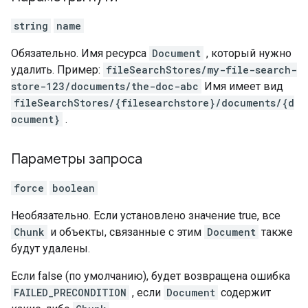
string
name
Обязательно. Имя ресурса
Document
, который нужно
удалить. Пример:
fileSearchStores/my-file-search-
store-123/documents/the-doc-abc
Имя имеет вид
fileSearchStores/{filesearchstore}/documents/{d
ocument}
.
Параметры запроса
force
boolean
Необязательно. Если установлено значение true, все
Chunk
и объекты, связанные с этим
Document
также
будут удалены.
Если false (по умолчанию), будет возвращена ошибка
FAILED_PRECONDITION
, если
Document
содержит