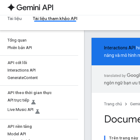
Tài liệu
Tài liệu tham khảo API
Tổng quan
Phiên bản API
Interactions API
hi
năng và mô hình m
API cốt lõi
Interactions API
Generate
Content
ngôn ngữ bạn ưu ti
API theo thời gian thực
API trực tiếp
Trang chủ
Gemin
Live Music API
Docume
API nền tảng
Model API
Trên trang này