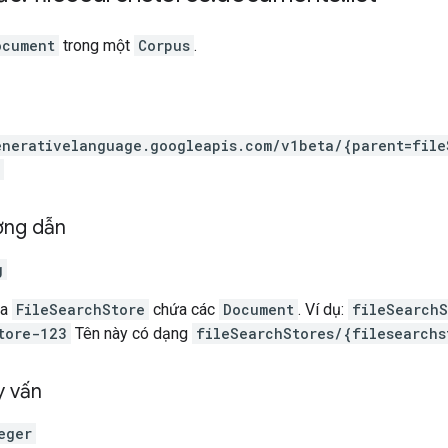
ocument
trong một
Corpus
.
enerativelanguage.googleapis.com
/v1beta
/{parent=file
ờng dẫn
g
ủa
FileSearchStore
chứa các
Document
. Ví dụ:
fileSearchS
tore-123
Tên này có dạng
fileSearchStores/{filesearchs
y vấn
eger