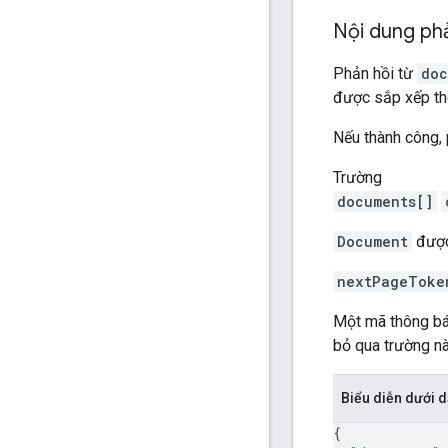
Nội dung ph
Phản hồi từ
doc
được sắp xếp t
Nếu thành công, 
Trường
documents[]
Document
được
nextPageToke
Một mã thông bá
bỏ qua trường nà
Biểu diễn dưới
{