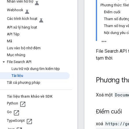
Nhân viên hỗ trợ
Phương thức: fil
Webhook
Điểm cuối
Các trình kích hoạt
Tham số đườn
Tham số truy v
API xử lý hàng loạt
Nội dung yêu c
API Tệp
Mã
Lưu vào bộ nhớ đệm
File Search API 
Mục nhúng
tạm thời.
File Search API
Lưu trữ nội dung tìm kiếm tệp
Tài liệu
Phương thứ
Tất cả phương pháp
Xoá một
Docum
Tài liệu tham khảo về SDK
Python
Điểm cuối
Go
Type
Script
xoá
https:
/
/g