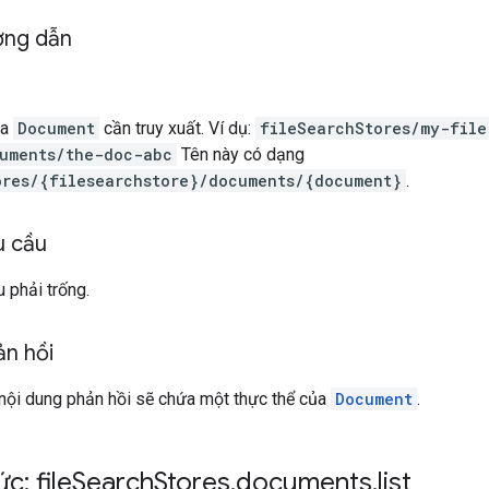
ờng dẫn
ủa
Document
cần truy xuất. Ví dụ:
fileSearchStores/my-file
uments/the-doc-abc
Tên này có dạng
ores/{filesearchstore}/documents/{document}
.
u cầu
 phải trống.
ản hồi
 nội dung phản hồi sẽ chứa một thực thể của
Document
.
c: file
Search
Stores
.
documents
.
list