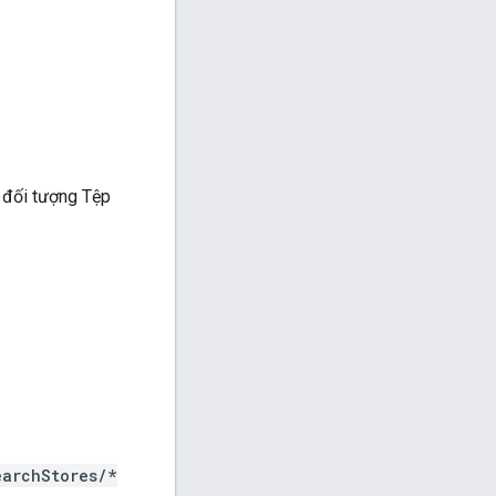
c đối tượng Tệp
earchStores
/*