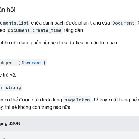
ản hồi
uments.list
chứa danh sách được phân trang của
Document
.
heo
document.create_time
tăng dần.
phần nội dung phản hồi sẽ chứa dữ liệu có cấu trúc sau:
object (
)
Document
 trả về.
n
string
o có thể được gửi dưới dạng
pageToken
để truy xuất trang tiế
y, thì sẽ không còn trang nào nữa.
 dạng JSON