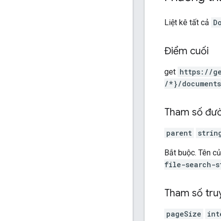
Liệt kê tất cả
D
Điểm cuối
get
https:
/
/g
/*}
/documents
Tham số đư
parent
strin
Bắt buộc. Tên c
file-search-s
Tham số tru
pageSize
int