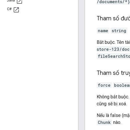
Java
/documents
/*}
C#
Tham số đư
name
string
Bắt buộc. Tên t
store-123/doc
fileSearchSt
Tham số tru
force
boolea
Không bắt buộc.
cũng sẽ bị xoá.
Nếu là false (mặc
Chunk
nào.