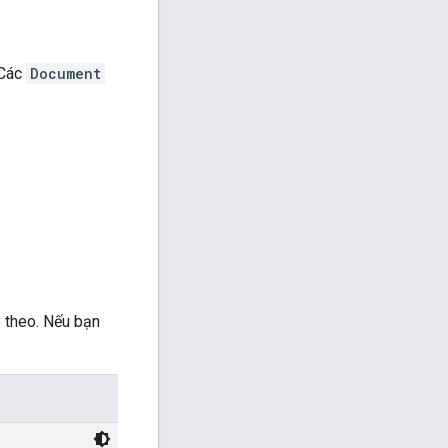
 Các
Document
p theo. Nếu bạn