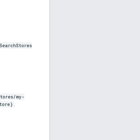
SearchStores
tores/my-
tore}
.