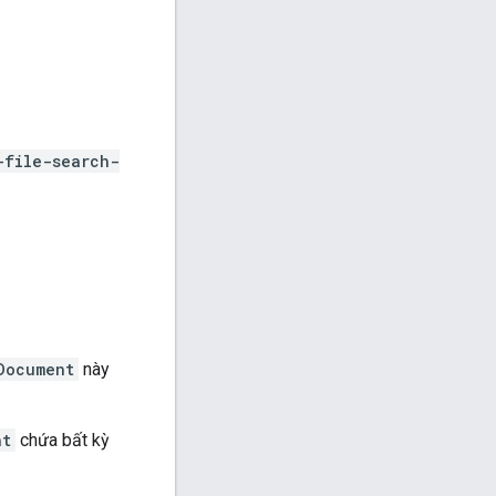
-file-search-
Document
này
nt
chứa bất kỳ