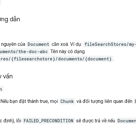
ờng dẫn
ài nguyên của
Document
cần xoá. Ví dụ:
fileSearchStores/my
uments/the-doc-abc
Tên này có dạng
ores/{filesearchstore}/documents/{document}
.
y vấn
n
 Nếu bạn đặt thành true, mọi
Chunk
và đối tượng liên quan đến
 định), lỗi
FAILED_PRECONDITION
sẽ được trả về nếu
Docume