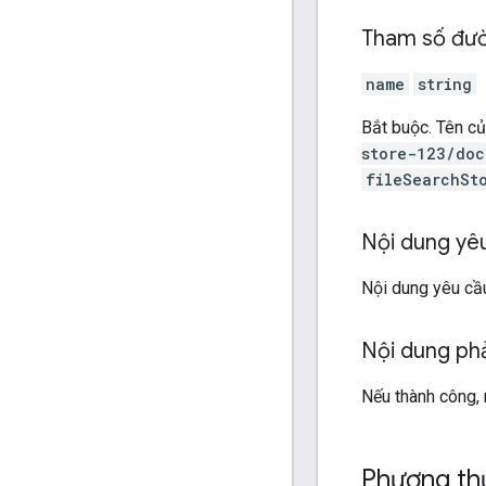
Tham số đư
name
string
Bắt buộc. Tên c
store-123/doc
fileSearchSt
Nội dung yê
Nội dung yêu cầu
Nội dung ph
Nếu thành công,
Phương thứ