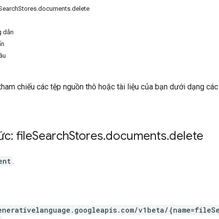
eSearchStores.documents.delete
g dẫn
ấn
ầu
tham chiếu các tệp nguồn thô hoặc tài liệu của bạn dưới dạng cá
c: file
Search
Stores
.
documents
.
delete
ent
.
enerativelanguage.googleapis.com
/v1beta
/{name=fileS