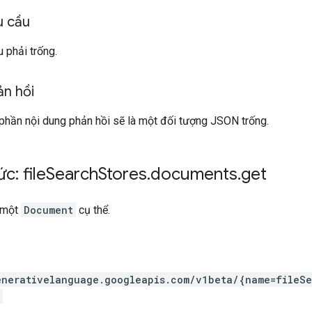
u cầu
 phải trống.
ản hồi
phần nội dung phản hồi sẽ là một đối tượng JSON trống.
c: file
Search
Stores
.
documents
.
get
ề một
Document
cụ thể.
enerativelanguage.googleapis.com
/v1beta
/{name=fileSe