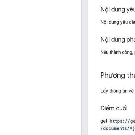
Nội dung yê
Nội dung yêu cầu
Nội dung ph
Nếu thành công, 
Phương thứ
Lấy thông tin v
Điểm cuối
get
https:
/
/g
/documents
/*}