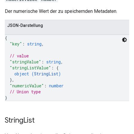
Der numerische Wert der zu speichernden Metadaten.
JSON-Darstellung
{
"key"
: 
string
,
// value
"stringValue"
: 
string
,
"stringListValue"
: 
{
object (
StringList
)
}
,
"numericValue"
: 
number
// Union type
}
String
List