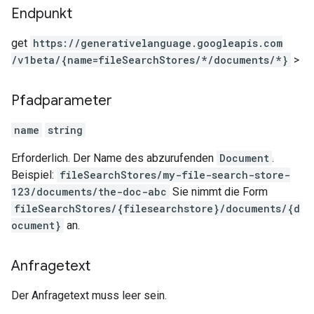
Endpunkt
get
https:
/
/generativelanguage.googleapis.com
/v1beta
/{name=fileSearchStores
/*
/documents
/*}
>
Pfadparameter
name
string
Erforderlich. Der Name des abzurufenden
Document
.
Beispiel:
fileSearchStores/my-file-search-store-
123/documents/the-doc-abc
Sie nimmt die Form
fileSearchStores/{filesearchstore}/documents/{d
ocument}
an.
Anfragetext
Der Anfragetext muss leer sein.