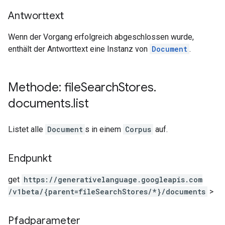
Antworttext
Wenn der Vorgang erfolgreich abgeschlossen wurde,
enthält der Antworttext eine Instanz von
Document
.
Methode: file
Search
Stores
.
documents
.
list
Listet alle
Document
s in einem
Corpus
auf.
Endpunkt
get
https:
/
/generativelanguage.googleapis.com
/v1beta
/{parent=fileSearchStores
/*}
/documents
>
Pfadparameter