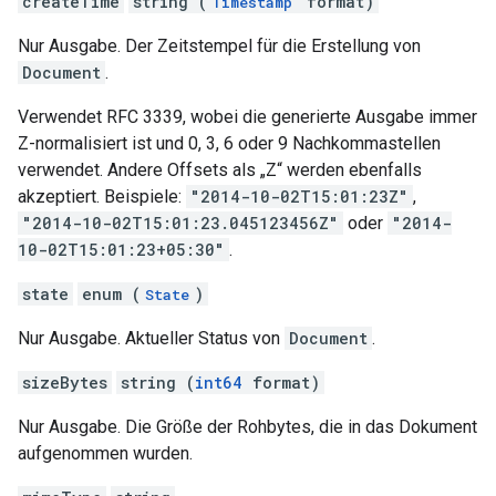
createTime
string (
format)
Timestamp
Nur Ausgabe. Der Zeitstempel für die Erstellung von
Document
.
Verwendet RFC 3339, wobei die generierte Ausgabe immer
Z-normalisiert ist und 0, 3, 6 oder 9 Nachkommastellen
verwendet. Andere Offsets als „Z“ werden ebenfalls
akzeptiert. Beispiele:
"2014-10-02T15:01:23Z"
,
"2014-10-02T15:01:23.045123456Z"
oder
"2014-
10-02T15:01:23+05:30"
.
state
enum (
)
State
Nur Ausgabe. Aktueller Status von
Document
.
sizeBytes
string (
int64
format)
Nur Ausgabe. Die Größe der Rohbytes, die in das Dokument
aufgenommen wurden.