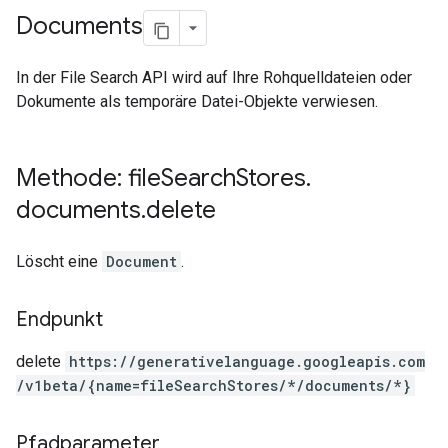
Documents
In der File Search API wird auf Ihre Rohquelldateien oder
Dokumente als temporäre Datei-Objekte verwiesen.
Methode: file
Search
Stores
.
documents
.
delete
Löscht eine
Document
.
Endpunkt
delete
https:
/
/generativelanguage.googleapis.com
/v1beta
/{name=fileSearchStores
/*
/documents
/*}
Pfadparameter