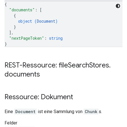
{
"documents"
: 
[
{
object (
Document
)
}
]
,
"nextPageToken"
: 
string
}
REST-Ressource: file
Search
Stores
.
documents
Ressource: Dokument
Eine
Document
ist eine Sammlung von
Chunk
s.
Felder