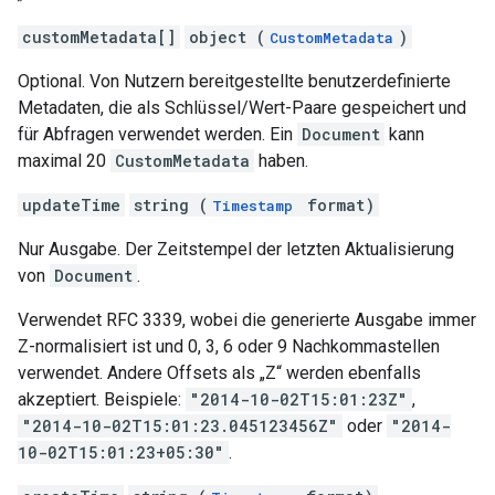
customMetadata[]
object (
)
CustomMetadata
Optional. Von Nutzern bereitgestellte benutzerdefinierte
Metadaten, die als Schlüssel/Wert-Paare gespeichert und
für Abfragen verwendet werden. Ein
Document
kann
maximal 20
CustomMetadata
haben.
updateTime
string (
format)
Timestamp
Nur Ausgabe. Der Zeitstempel der letzten Aktualisierung
von
Document
.
Verwendet RFC 3339, wobei die generierte Ausgabe immer
Z-normalisiert ist und 0, 3, 6 oder 9 Nachkommastellen
verwendet. Andere Offsets als „Z“ werden ebenfalls
akzeptiert. Beispiele:
"2014-10-02T15:01:23Z"
,
"2014-10-02T15:01:23.045123456Z"
oder
"2014-
10-02T15:01:23+05:30"
.