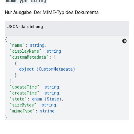
mimeType
string
Nur Ausgabe. Der MIME-Typ des Dokuments.
JSON-Darstellung
{
"name"
: 
string
,
"displayName"
: 
string
,
"customMetadata"
: 
[
{
object (
CustomMetadata
)
}
]
,
"updateTime"
: 
string
,
"createTime"
: 
string
,
"state"
: 
enum (
State
)
,
"sizeBytes"
: 
string
,
"mimeType"
: 
string
}