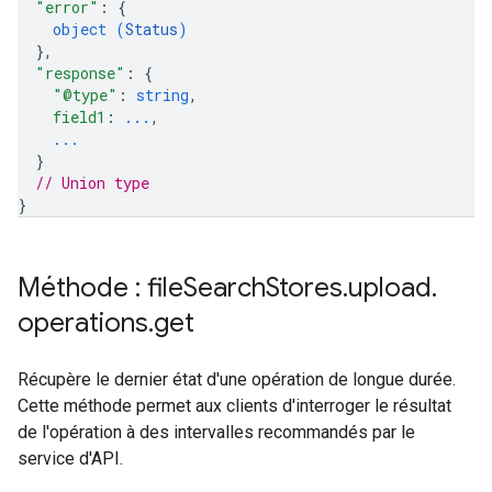
"error"
: 
{
object (
Status
)
}
,
"response"
: 
{
"@type"
: 
string
,
field1
: 
...
,
...
}
// Union type
}
Méthode : file
Search
Stores
.
upload
.
operations
.
get
Récupère le dernier état d'une opération de longue durée.
Cette méthode permet aux clients d'interroger le résultat
de l'opération à des intervalles recommandés par le
service d'API.