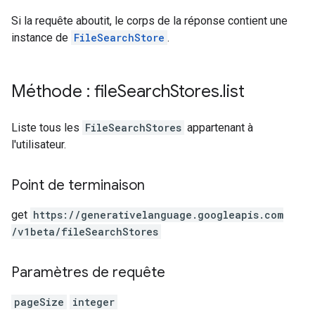
Si la requête aboutit, le corps de la réponse contient une
instance de
FileSearchStore
.
Méthode : file
Search
Stores
.
list
Liste tous les
FileSearchStores
appartenant à
l'utilisateur.
Point de terminaison
get
https:
/
/generativelanguage.googleapis.com
/v1beta
/fileSearchStores
Paramètres de requête
pageSize
integer