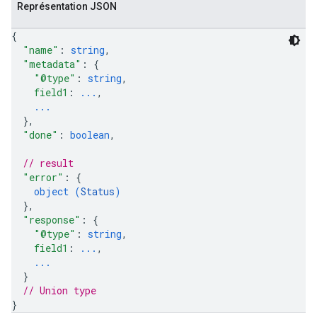
Représentation JSON
{
"name"
: 
string
,
"metadata"
: 
{
"@type"
: 
string
,
field1
: 
...
,
...
}
,
"done"
: 
boolean
,
// result
"error"
: 
{
object (
Status
)
}
,
"response"
: 
{
"@type"
: 
string
,
field1
: 
...
,
...
}
// Union type
}