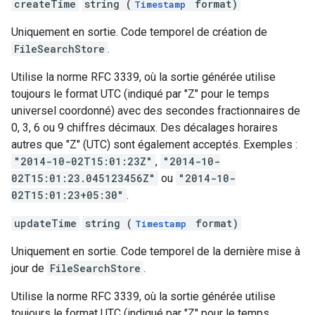
createTime
string (
format)
Timestamp
Uniquement en sortie. Code temporel de création de
FileSearchStore
.
Utilise la norme RFC 3339, où la sortie générée utilise
toujours le format UTC (indiqué par "Z" pour le temps
universel coordonné) avec des secondes fractionnaires de
0, 3, 6 ou 9 chiffres décimaux. Des décalages horaires
autres que "Z" (UTC) sont également acceptés. Exemples :
"2014-10-02T15:01:23Z"
,
"2014-10-
02T15:01:23.045123456Z"
ou
"2014-10-
02T15:01:23+05:30"
.
updateTime
string (
format)
Timestamp
Uniquement en sortie. Code temporel de la dernière mise à
jour de
FileSearchStore
.
Utilise la norme RFC 3339, où la sortie générée utilise
toujours le format UTC (indiqué par "Z" pour le temps