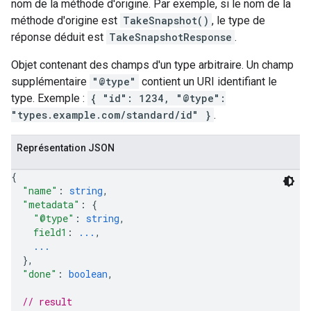
nom de la méthode d'origine. Par exemple, si le nom de la
méthode d'origine est
TakeSnapshot()
, le type de
réponse déduit est
TakeSnapshotResponse
.
Objet contenant des champs d'un type arbitraire. Un champ
supplémentaire
"@type"
contient un URI identifiant le
type. Exemple :
{ "id": 1234, "@type":
"types.example.com/standard/id" }
.
Représentation JSON
{
"name"
: 
string
,
"metadata"
: 
{
"@type"
: 
string
,
field1
: 
...
,
...
}
,
"done"
: 
boolean
,
// result