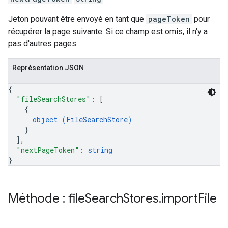
Jeton pouvant être envoyé en tant que
pageToken
pour
récupérer la page suivante. Si ce champ est omis, il n'y a
pas d'autres pages.
Représentation JSON
{
"fileSearchStores"
: 
[
{
object (
FileSearchStore
)
}
]
,
"nextPageToken"
: 
string
}
Méthode : file
Search
Stores
.
import
File