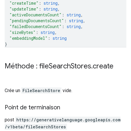
"createTime"
: 
string
,
"updateTime"
: 
string
,
"activeDocumentsCount"
: 
string
,
"pendingDocumentsCount"
: 
string
,
"failedDocumentsCount"
: 
string
,
"sizeBytes"
: 
string
,
"embeddingModel"
: 
string
}
Méthode : file
Search
Stores
.
create
Crée un
FileSearchStore
vide.
Point de terminaison
post
https:
/
/generativelanguage.googleapis.com
/v1beta
/fileSearchStores