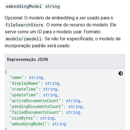
embeddingModel
string
Opcional. O modelo de embedding a ser usado para o
FileSearchStore
. O nome do recurso do modelo. Ele
serve como um ID para o modelo usar. Formato:
models/{model}
. Se não for especificado, o modelo de
incorporação padrão será usado.
Representação JSON
{
"name"
: 
string
,
"displayName"
: 
string
,
"createTime"
: 
string
,
"updateTime"
: 
string
,
"activeDocumentsCount"
: 
string
,
"pendingDocumentsCount"
: 
string
,
"failedDocumentsCount"
: 
string
,
"sizeBytes"
: 
string
,
"embeddingModel"
: 
string
}