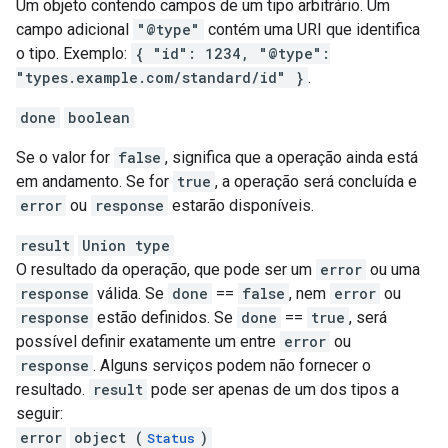
Um objeto contendo campos de um tipo arbitrário. Um
campo adicional
"@type"
contém uma URI que identifica
o tipo. Exemplo:
{ "id": 1234, "@type":
"types.example.com/standard/id" }
.
done
boolean
Se o valor for
false
, significa que a operação ainda está
em andamento. Se for
true
, a operação será concluída e
error
ou
response
estarão disponíveis.
result
Union type
O resultado da operação, que pode ser um
error
ou uma
response
válida. Se
done
==
false
, nem
error
ou
response
estão definidos. Se
done
==
true
, será
possível definir exatamente um entre
error
ou
response
. Alguns serviços podem não fornecer o
resultado.
result
pode ser apenas de um dos tipos a
seguir:
error
object (
)
Status