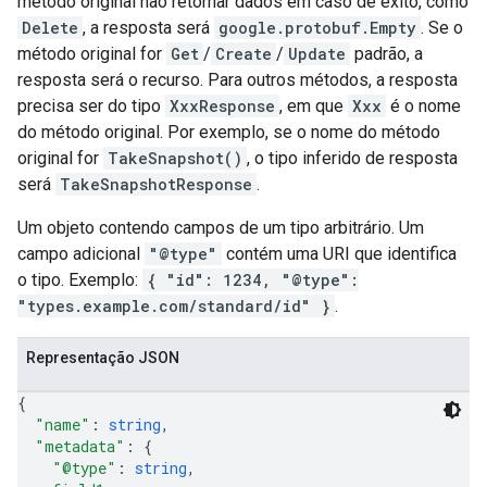
método original não retornar dados em caso de êxito, como
Delete
, a resposta será
google.protobuf.Empty
. Se o
método original for
Get
/
Create
/
Update
padrão, a
resposta será o recurso. Para outros métodos, a resposta
precisa ser do tipo
XxxResponse
, em que
Xxx
é o nome
do método original. Por exemplo, se o nome do método
original for
TakeSnapshot()
, o tipo inferido de resposta
será
TakeSnapshotResponse
.
Um objeto contendo campos de um tipo arbitrário. Um
campo adicional
"@type"
contém uma URI que identifica
o tipo. Exemplo:
{ "id": 1234, "@type":
"types.example.com/standard/id" }
.
Representação JSON
{
"name"
: 
string
,
"metadata"
: 
{
"@type"
: 
string
,