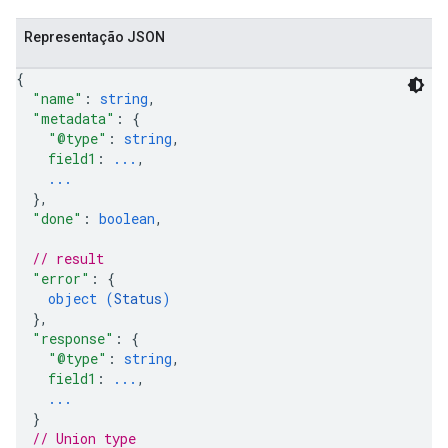
Representação JSON
{
"name"
: 
string
,
"metadata"
: 
{
"@type"
: 
string
,
field1
: 
...
,
...
}
,
"done"
: 
boolean
,
// result
"error"
: 
{
object (
Status
)
}
,
"response"
: 
{
"@type"
: 
string
,
field1
: 
...
,
...
}
// Union type