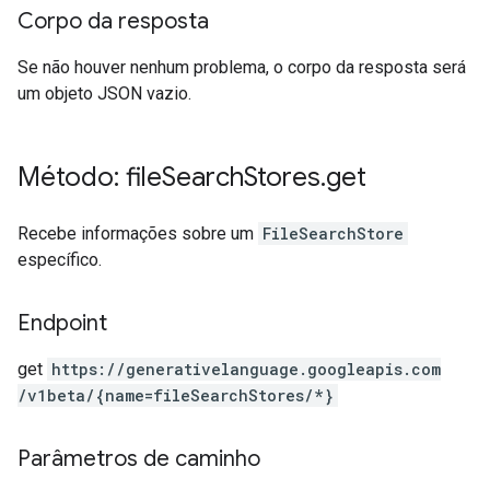
Corpo da resposta
Se não houver nenhum problema, o corpo da resposta será
um objeto JSON vazio.
Método: file
Search
Stores
.
get
Recebe informações sobre um
FileSearchStore
específico.
Endpoint
get
https:
/
/generativelanguage.googleapis.com
/v1beta
/{name=fileSearchStores
/*}
Parâmetros de caminho