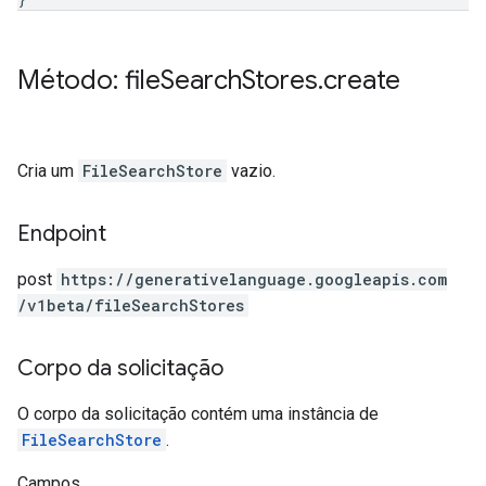
Método: file
Search
Stores
.
create
Cria um
FileSearchStore
vazio.
Endpoint
post
https:
/
/generativelanguage.googleapis.com
/v1beta
/fileSearchStores
Corpo da solicitação
O corpo da solicitação contém uma instância de
FileSearchStore
.
Campos