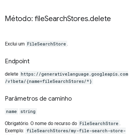
Método: file
Search
Stores
.
delete
Exclui um
FileSearchStore
.
Endpoint
delete
https:
/
/generativelanguage.googleapis.com
/v1beta
/{name=fileSearchStores
/*}
Parâmetros de caminho
name
string
Obrigatório. O nome do recurso do
FileSearchStore
.
Exemplo:
fileSearchStores/my-file-search-store-