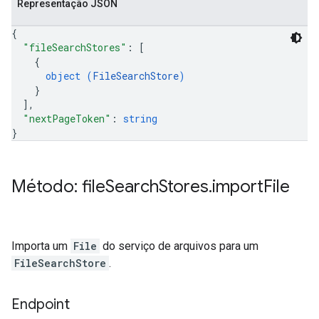
Representação JSON
{
"fileSearchStores"
: 
[
{
object (
FileSearchStore
)
}
]
,
"nextPageToken"
: 
string
}
Método: file
Search
Stores
.
import
File
Importa um
File
do serviço de arquivos para um
FileSearchStore
.
Endpoint