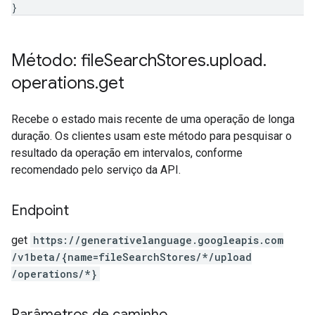
}
Método: file
Search
Stores
.
upload
.
operations
.
get
Recebe o estado mais recente de uma operação de longa
duração. Os clientes usam este método para pesquisar o
resultado da operação em intervalos, conforme
recomendado pelo serviço da API.
Endpoint
get
https:
/
/generativelanguage.googleapis.com
/v1beta
/{name=fileSearchStores
/*
/upload
/operations
/*}
Parâmetros de caminho