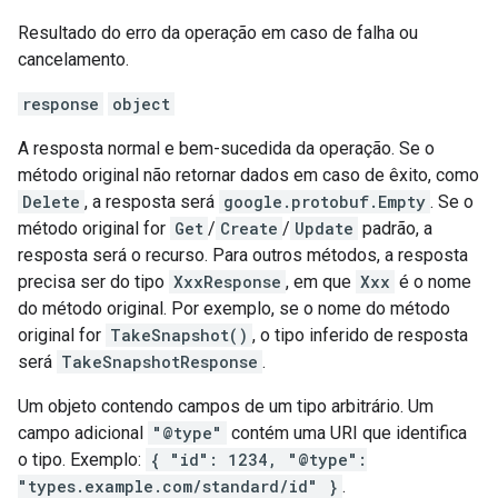
Resultado do erro da operação em caso de falha ou
cancelamento.
response
object
A resposta normal e bem-sucedida da operação. Se o
método original não retornar dados em caso de êxito, como
Delete
, a resposta será
google.protobuf.Empty
. Se o
método original for
Get
/
Create
/
Update
padrão, a
resposta será o recurso. Para outros métodos, a resposta
precisa ser do tipo
XxxResponse
, em que
Xxx
é o nome
do método original. Por exemplo, se o nome do método
original for
TakeSnapshot()
, o tipo inferido de resposta
será
TakeSnapshotResponse
.
Um objeto contendo campos de um tipo arbitrário. Um
campo adicional
"@type"
contém uma URI que identifica
o tipo. Exemplo:
{ "id": 1234, "@type":
"types.example.com/standard/id" }
.