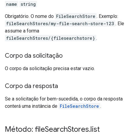
name
string
Obrigatório. O nome do
FileSearchStore
. Exemplo:
fileSearchStores/my-file-search-store-123
. Ele
assume a forma
fileSearchStores/{filesearchstore}
.
Corpo da solicitação
O corpo da solicitação precisa estar vazio.
Corpo da resposta
Se a solicitação for bem-sucedida, o corpo da resposta
conterá uma instância de
FileSearchStore
.
Método: file
Search
Stores
.
list