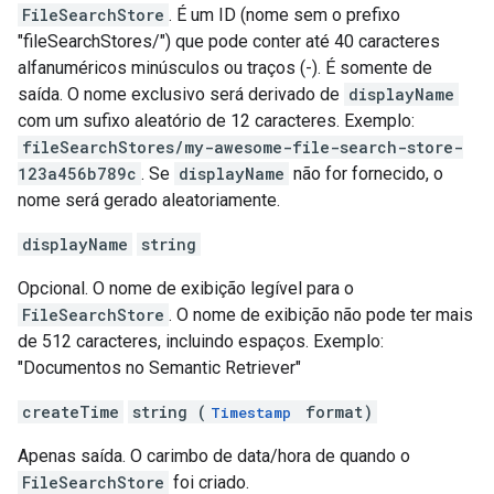
FileSearchStore
. É um ID (nome sem o prefixo
"fileSearchStores/") que pode conter até 40 caracteres
alfanuméricos minúsculos ou traços (-). É somente de
saída. O nome exclusivo será derivado de
displayName
com um sufixo aleatório de 12 caracteres. Exemplo:
fileSearchStores/my-awesome-file-search-store-
123a456b789c
. Se
displayName
não for fornecido, o
nome será gerado aleatoriamente.
displayName
string
Opcional. O nome de exibição legível para o
FileSearchStore
. O nome de exibição não pode ter mais
de 512 caracteres, incluindo espaços. Exemplo:
"Documentos no Semantic Retriever"
createTime
string (
format)
Timestamp
Apenas saída. O carimbo de data/hora de quando o
FileSearchStore
foi criado.