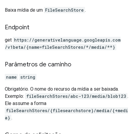
Baixa mídia de um
FileSearchStore
.
Endpoint
get
https:
/
/generativelanguage.googleapis.com
/v1beta
/{name=fileSearchStores
/*
/media
/**}
Parâmetros de caminho
name
string
Obrigatório. O nome do recurso da mídia a ser baixada.
Exemplo:
fileSearchStores/abc-123/media/blob123
.
Ele assume a forma
fileSearchStores/{filesearchstore}/media/{+medi
a}
.