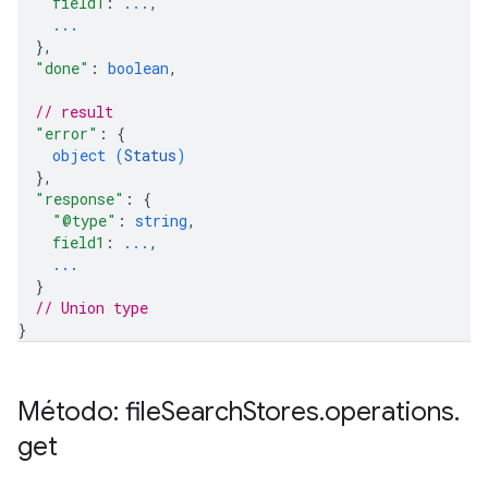
field1
: 
...
,
...
}
,
"done"
: 
boolean
,
// result
"error"
: 
{
object (
Status
)
}
,
"response"
: 
{
"@type"
: 
string
,
field1
: 
...
,
...
}
// Union type
}
Método: file
Search
Stores
.
operations
.
get