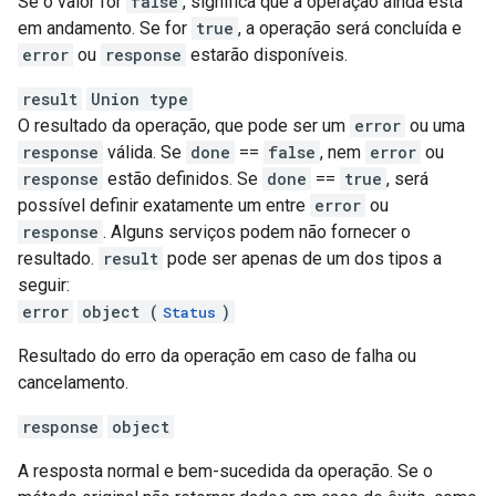
Se o valor for
false
, significa que a operação ainda está
em andamento. Se for
true
, a operação será concluída e
error
ou
response
estarão disponíveis.
result
Union type
O resultado da operação, que pode ser um
error
ou uma
response
válida. Se
done
==
false
, nem
error
ou
response
estão definidos. Se
done
==
true
, será
possível definir exatamente um entre
error
ou
response
. Alguns serviços podem não fornecer o
resultado.
result
pode ser apenas de um dos tipos a
seguir:
error
object (
)
Status
Resultado do erro da operação em caso de falha ou
cancelamento.
response
object
A resposta normal e bem-sucedida da operação. Se o