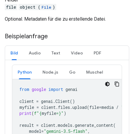
file
object (
)
File
Optional. Metadaten für die zu erstellende Datei.
Beispielanfrage
Bild
Audio
Text
Video
PDF
Python
Node.js
Go
Muschel
from
google
import
genai
client
=
genai
.
Client
()
myfile
=
client
.
files
.
upload
(
file
=
media
/
"Caju
print
(
f
"
{
myfile
=}
"
)
result
=
client
.
models
.
generate_content
(
model
=
"gemini-3.5-flash"
,