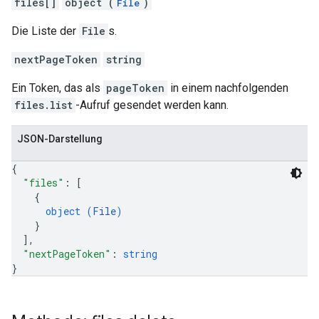
files[]
object (
)
File
Die Liste der
File
s.
nextPageToken
string
Ein Token, das als
pageToken
in einem nachfolgenden
files.list
-Aufruf gesendet werden kann.
JSON-Darstellung
{
"files"
: 
[
{
object (
File
)
}
]
,
"nextPageToken"
: 
string
}