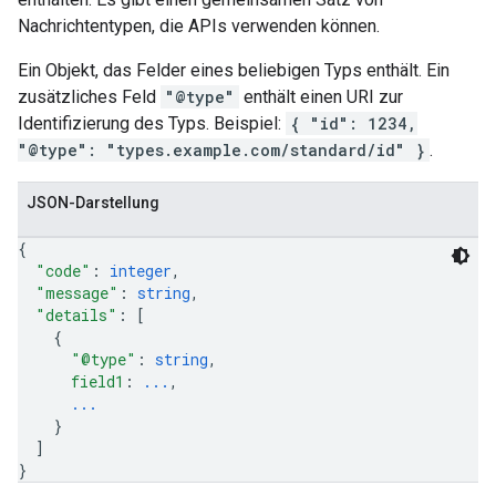
Nachrichtentypen, die APIs verwenden können.
Ein Objekt, das Felder eines beliebigen Typs enthält. Ein
zusätzliches Feld
"@type"
enthält einen URI zur
Identifizierung des Typs. Beispiel:
{ "id": 1234,
"@type": "types.example.com/standard/id" }
.
JSON-Darstellung
{
"code"
: 
integer
,
"message"
: 
string
,
"details"
: 
[
{
"@type"
: 
string
,
field1
: 
...
,
...
}
]
}