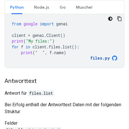
Python
Node.js
Go
Muschel
from
google
import
genai
client
=
genai
.
Client
()
print
(
"My files:"
)
for
f
in
client
.
files
.
list
():
print
(
"  "
,
f
.
name
)
files
.
py
Antworttext
Antwort für
files.list
.
Bei Erfolg enthält der Antworttext Daten mit der folgenden
Struktur:
Felder