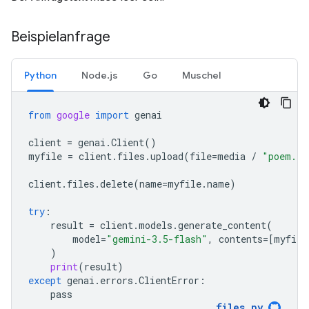
Beispielanfrage
Python
Node.js
Go
Muschel
from
google
import
genai
client
=
genai
.
Client
()
myfile
=
client
.
files
.
upload
(
file
=
media
/
"poem.tx
client
.
files
.
delete
(
name
=
myfile
.
name
)
try
:
result
=
client
.
models
.
generate_content
(
model
=
"gemini-3.5-flash"
,
contents
=
[
myfile
)
print
(
result
)
except
genai
.
errors
.
ClientError
:
pass
files
.
py