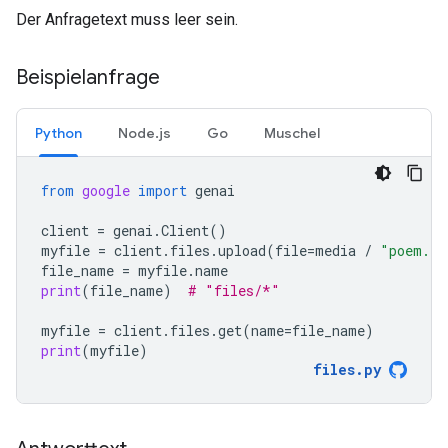
Der Anfragetext muss leer sein.
Beispielanfrage
Python
Node.js
Go
Muschel
from
google
import
genai
client
=
genai
.
Client
()
myfile
=
client
.
files
.
upload
(
file
=
media
/
"poem.tx
file_name
=
myfile
.
name
print
(
file_name
)
# "files/*"
myfile
=
client
.
files
.
get
(
name
=
file_name
)
print
(
myfile
)
files
.
py