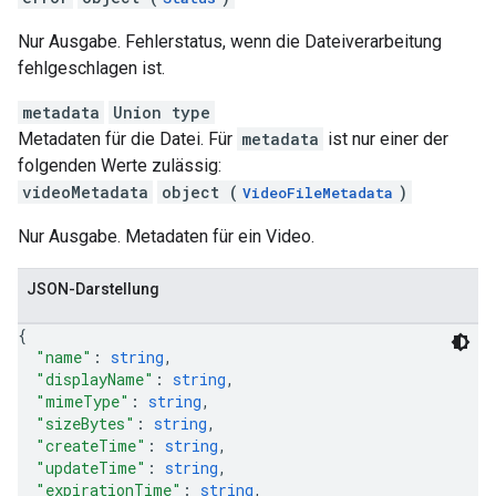
Nur Ausgabe. Fehlerstatus, wenn die Dateiverarbeitung
fehlgeschlagen ist.
metadata
Union type
Metadaten für die Datei. Für
metadata
ist nur einer der
folgenden Werte zulässig:
videoMetadata
object (
)
VideoFileMetadata
Nur Ausgabe. Metadaten für ein Video.
JSON-Darstellung
{
"name"
: 
string
,
"displayName"
: 
string
,
"mimeType"
: 
string
,
"sizeBytes"
: 
string
,
"createTime"
: 
string
,
"updateTime"
: 
string
,
"expirationTime"
: 
string
,