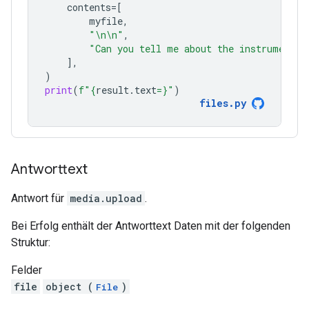
contents
=
[
myfile
,
"
\n\n
"
,
"Can you tell me about the instruments 
],
)
print
(
f
"
{
result
.
text
=}
"
)
files
.
py
Antworttext
Antwort für
media.upload
.
Bei Erfolg enthält der Antworttext Daten mit der folgenden
Struktur:
Felder
file
object (
)
File