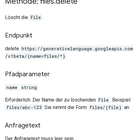
Methode: files
.
delete
Löscht die
File
.
Endpunkt
delete
https:
/
/generativelanguage.googleapis.com
/v1beta
/{name=files
/*}
Pfadparameter
name
string
Erforderlich. Der Name der zu löschenden
File
. Beispiel:
files/abc-123
Sie nimmt die Form
files/{file}
an.
Anfragetext
Der Anfragetext muss leer sein.