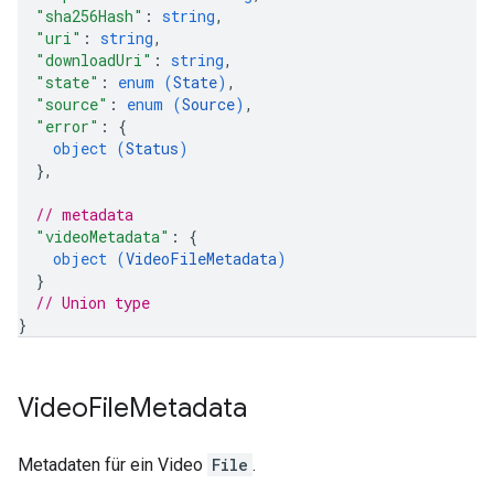
"sha256Hash"
: 
string
,
"uri"
: 
string
,
"downloadUri"
: 
string
,
"state"
: 
enum (
State
)
,
"source"
: 
enum (
Source
)
,
"error"
: 
{
object (
Status
)
}
,
// metadata
"videoMetadata"
: 
{
object (
VideoFileMetadata
)
}
// Union type
}
Video
File
Metadata
Metadaten für ein Video
File
.