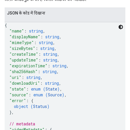
JSON के काेड में दिखाना
{
"name"
: 
string
,
"displayName"
: 
string
,
"mimeType"
: 
string
,
"sizeBytes"
: 
string
,
"createTime"
: 
string
,
"updateTime"
: 
string
,
"expirationTime"
: 
string
,
"sha256Hash"
: 
string
,
"uri"
: 
string
,
"downloadUri"
: 
string
,
"state"
: 
enum (
State
)
,
"source"
: 
enum (
Source
)
,
"error"
: 
{
object (
Status
)
}
,
// metadata
"videoMetadata"
: 
{