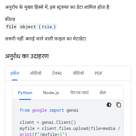
अनुरोध के मुख्य हिस्से में, इस स्ट्रक्चर का डेटा शामिल होता है:
फ़ील्ड
file
object (
)
File
ज़रूरी नहीं. बनाई जाने वाली फ़ाइल का मेटाडेटा.
अनुरोध का उदाहरण
इमेज
ऑडियो
टेक्स्ट
वीडियो
PDF
Python
Node.js
ऐप पर जाएं
शेल
from
google
import
genai
client
=
genai
.
Client
()
myfile
=
client
.
files
.
upload
(
file
=
media
/
"Caju
print
(
f
"
{
myfile
=}
"
)