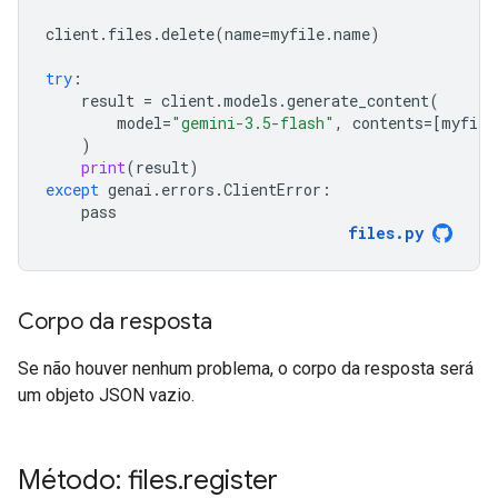
client
.
files
.
delete
(
name
=
myfile
.
name
)
try
:
result
=
client
.
models
.
generate_content
(
model
=
"gemini-3.5-flash"
,
contents
=
[
myfile
)
print
(
result
)
except
genai
.
errors
.
ClientError
:
pass
files
.
py
Corpo da resposta
Se não houver nenhum problema, o corpo da resposta será
um objeto JSON vazio.
Método: files
.
register