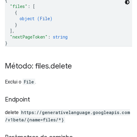
{
"files"
: 
[
{
object (
File
)
}
]
,
"nextPageToken"
: 
string
}
Método: files
.
delete
Exclui o
File
.
Endpoint
delete
https:
/
/generativelanguage.googleapis.com
/v1beta
/{name=files
/*}