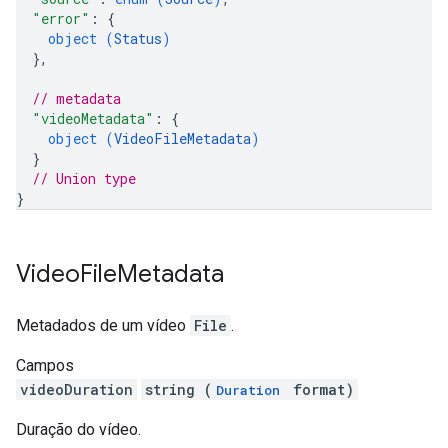
"error"
: 
{
object (
Status
)
}
,
// metadata
"videoMetadata"
: 
{
object (
VideoFileMetadata
)
}
// Union type
}
Video
File
Metadata
Metadados de um vídeo
File
.
Campos
videoDuration
string (
format)
Duration
Duração do vídeo.