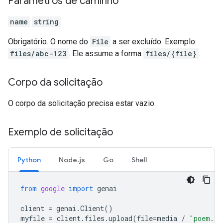
Parâmetros de caminho
name
string
Obrigatório. O nome do
File
a ser excluído. Exemplo:
files/abc-123
. Ele assume a forma
files/{file}
.
Corpo da solicitação
O corpo da solicitação precisa estar vazio.
Exemplo de solicitação
Python
Node.js
Go
Shell
from
google
import
genai
client
=
genai
.
Client
()
myfile
=
client
.
files
.
upload
(
file
=
media
/
"poem.tx