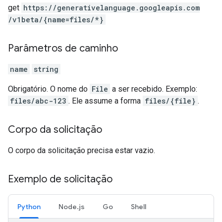
get
https:
/
/generativelanguage.googleapis.com
/v1beta
/{name=files
/*}
Parâmetros de caminho
name
string
Obrigatório. O nome do
File
a ser recebido. Exemplo:
files/abc-123
. Ele assume a forma
files/{file}
.
Corpo da solicitação
O corpo da solicitação precisa estar vazio.
Exemplo de solicitação
Python
Node.js
Go
Shell