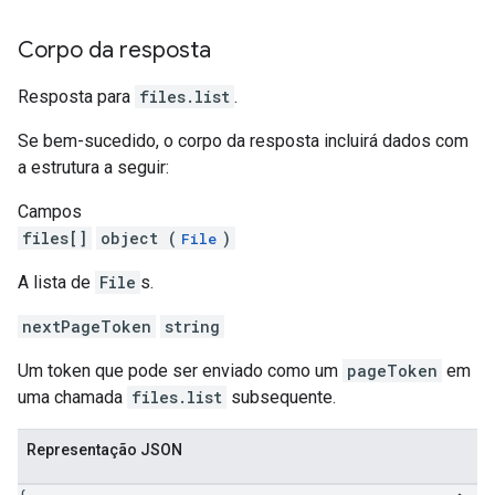
Corpo da resposta
Resposta para
files.list
.
Se bem-sucedido, o corpo da resposta incluirá dados com
a estrutura a seguir:
Campos
files[]
object (
)
File
A lista de
File
s.
nextPageToken
string
Um token que pode ser enviado como um
pageToken
em
uma chamada
files.list
subsequente.
Representação JSON