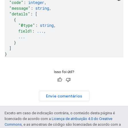
"code"
: 
integer
,
"message"
: 
string
,
"details"
: 
[
{
"@type"
: 
string
,
field1
: 
...
,
...
}
]
}
Isso foi útil?
Envie comentários
Exceto em caso de indicação contrária, o conteúdo desta página é
licenciado de acordo com a
Licença de atribuição 4.0 do Creative
Commons
, e as amostras de código são licenciadas de acordo com a