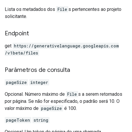
Lista os metadados dos
File
s pertencentes ao projeto
solicitante.
Endpoint
get
https:
/
/generativelanguage.googleapis.com
/v1beta
/files
Parâmetros de consulta
pageSize
integer
Opcional. Número máximo de
File
s a serem retornados
por página. Se não for especificado, o padrão será 10. O
valor máximo de
pageSize
é 100.
pageToken
string
Opcional. Um token de página de uma chamada