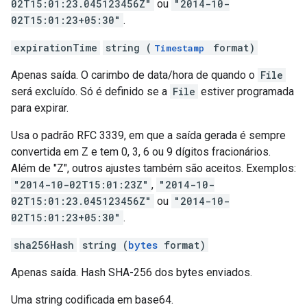
02T15:01:23.045123456Z"
ou
"2014-10-
02T15:01:23+05:30"
.
expirationTime
string (
format)
Timestamp
Apenas saída. O carimbo de data/hora de quando o
File
será excluído. Só é definido se a
File
estiver programada
para expirar.
Usa o padrão RFC 3339, em que a saída gerada é sempre
convertida em Z e tem 0, 3, 6 ou 9 dígitos fracionários.
Além de "Z", outros ajustes também são aceitos. Exemplos:
"2014-10-02T15:01:23Z"
,
"2014-10-
02T15:01:23.045123456Z"
ou
"2014-10-
02T15:01:23+05:30"
.
sha256Hash
string (
bytes
format)
Apenas saída. Hash SHA-256 dos bytes enviados.
Uma string codificada em base64.