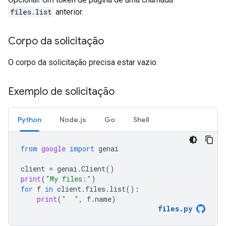
files.list
anterior.
Corpo da solicitação
O corpo da solicitação precisa estar vazio.
Exemplo de solicitação
Python
Node.js
Go
Shell
from
google
import
genai
client
=
genai
.
Client
()
print
(
"My files:"
)
for
f
in
client
.
files
.
list
():
print
(
"  "
,
f
.
name
)
files
.
py