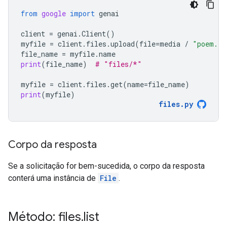
from
google
import
genai
client
=
genai
.
Client
()
myfile
=
client
.
files
.
upload
(
file
=
media
/
"poem.tx
file_name
=
myfile
.
name
print
(
file_name
)
# "files/*"
myfile
=
client
.
files
.
get
(
name
=
file_name
)
print
(
myfile
)
files
.
py
Corpo da resposta
Se a solicitação for bem-sucedida, o corpo da resposta
conterá uma instância de
File
.
Método: files
.
list