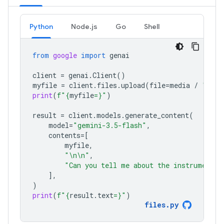
Python
Node.js
Go
Shell
from
google
import
genai
client
=
genai
.
Client
()
myfile
=
client
.
files
.
upload
(
file
=
media
/
"Caju
print
(
f
"
{
myfile
=}
"
)
result
=
client
.
models
.
generate_content
(
model
=
"gemini-3.5-flash"
,
contents
=
[
myfile
,
"
\n\n
"
,
"Can you tell me about the instruments 
],
)
print
(
f
"
{
result
.
text
=}
"
)
files
.
py