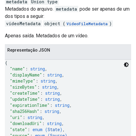
metadata
Union type
Metadados do arquivo.
metadata
pode ser apenas de um
dos tipos a seguir:
videoMetadata
object (
)
VideoFileMetadata
Apenas saída. Metadados de um vídeo.
Representação JSON
{
"name"
: 
string
,
"displayName"
: 
string
,
"mimeType"
: 
string
,
"sizeBytes"
: 
string
,
"createTime"
: 
string
,
"updateTime"
: 
string
,
"expirationTime"
: 
string
,
"sha256Hash"
: 
string
,
"uri"
: 
string
,
"downloadUri"
: 
string
,
"state"
: 
enum (
State
)
,
"source"
: 
enum (
Source
)
,