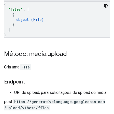
{
"files"
: 
[
{
object (
File
)
}
]
}
Método: media
.
upload
Cria uma
File
.
Endpoint
URI de upload, para solicitações de upload de mídia:
post
https:
/
/generativelanguage.googleapis.com
/upload
/v1beta
/files