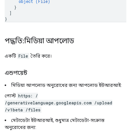
object (
File
)
}
]
}
পদ্ধতি: মিডিয়া আপলোড
একটি
File
তৈরি করে।
এন্ডপয়েন্ট
মিডিয়া আপলোড অনুরোধের জন্য আপলোড ইউআরআই:
পোস্ট
https: /
/generativelanguage.googleapis.com /upload
/v1beta /files
মেটাডেটা ইউআরআই, শুধুমাত্র মেটাডেটা-সংক্রান্ত
অনুরোধের জন্য: