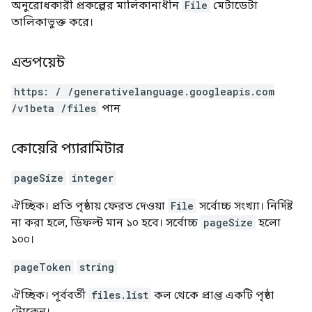
অনুরোধকারী প্রকল্পের মালিকানাধীন
File
মেটাডেটা
তালিকাভুক্ত করে।
এন্ডপয়েন্ট
https: / /generativelanguage.googleapis.com
/v1beta /files
পান
কোয়েরি প্যারামিটার
pageSize
integer
ঐচ্ছিক। প্রতি পৃষ্ঠায় ফেরত দেওয়া
File
সর্বোচ্চ সংখ্যা। নির্দিষ্ট
না করা হলে, ডিফল্ট মান ১০ হবে। সর্বোচ্চ
pageSize
হলো
১০০।
pageToken
string
ঐচ্ছিক। পূর্ববর্তী
files.list
কল থেকে প্রাপ্ত একটি পৃষ্ঠা
টোকেন।