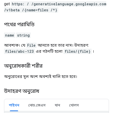
get
https: / /generativelanguage.googleapis.com
/v1beta /{name=files /*}
পথের পরামিতি
name
string
আবশ্যক। যে
File
আনতে হবে তার নাম। উদাহরণ:
files/abc-123
এর গঠনটি হলো
files/{file}
।
অনুরোধকারী শরীর
অনুরোধের মূল অংশ অবশ্যই খালি হতে হবে।
উদাহরণ অনুরোধ
পাইথন
নোড.জেএস
যান
খোলস