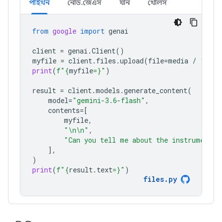
পাইথন
নোড.জেএস
যান
খোলস
from
google
import
genai
client
=
genai
.
Client
()
myfile
=
client
.
files
.
upload
(
file
=
media
/
"Caju
print
(
f
"
{
myfile
=}
"
)
result
=
client
.
models
.
generate_content
(
model
=
"gemini-3.6-flash"
,
contents
=
[
myfile
,
"
\n\n
"
,
"Can you tell me about the instruments 
],
)
print
(
f
"
{
result
.
text
=}
"
)
files
.
py