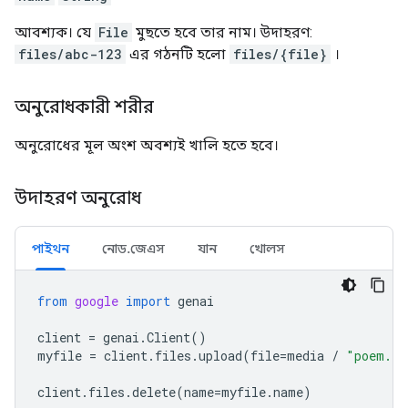
আবশ্যক। যে
File
মুছতে হবে তার নাম। উদাহরণ:
files/abc-123
এর গঠনটি হলো
files/{file}
।
অনুরোধকারী শরীর
অনুরোধের মূল অংশ অবশ্যই খালি হতে হবে।
উদাহরণ অনুরোধ
পাইথন
নোড.জেএস
যান
খোলস
from
google
import
genai
client
=
genai
.
Client
()
myfile
=
client
.
files
.
upload
(
file
=
media
/
"poem.tx
client
.
files
.
delete
(
name
=
myfile
.
name
)