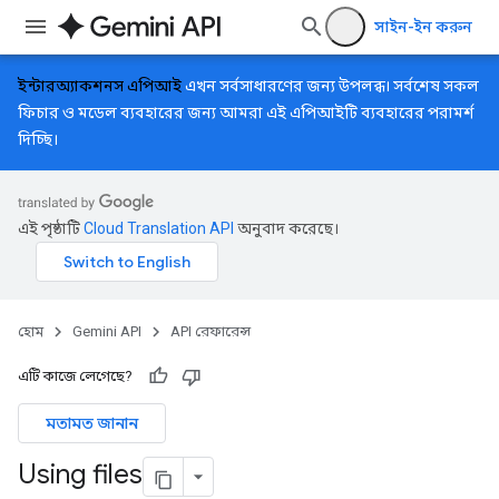
সাইন-ইন করুন
ইন্টারঅ্যাকশনস এপিআই
এখন সর্বসাধারণের জন্য উপলব্ধ। সর্বশেষ সকল
ফিচার ও মডেল ব্যবহারের জন্য আমরা এই এপিআইটি ব্যবহারের পরামর্শ
দিচ্ছি।
এই পৃষ্ঠাটি
Cloud Translation API
অনুবাদ করেছে।
হোম
Gemini API
API রেফারেন্স
এটি কাজে লেগেছে?
মতামত জানান
Using files