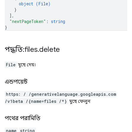
object (
File
)
}
]
,
"nextPageToken"
: 
string
}
পদ্ধতি: files
.
delete
File
মুছে দেয়।
এন্ডপয়েন্ট
https: / /generativelanguage.googleapis.com
/v1beta /{name=files /*}
মুছে ফেলুন
পথের পরামিতি
name
string