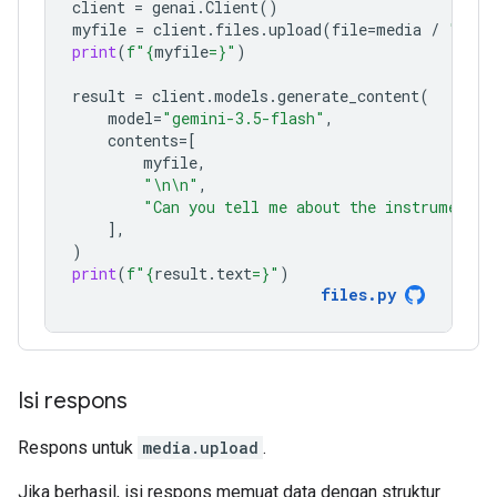
client
=
genai
.
Client
()
myfile
=
client
.
files
.
upload
(
file
=
media
/
"Caju
print
(
f
"
{
myfile
=}
"
)
result
=
client
.
models
.
generate_content
(
model
=
"gemini-3.5-flash"
,
contents
=
[
myfile
,
"
\n\n
"
,
"Can you tell me about the instruments 
],
)
print
(
f
"
{
result
.
text
=}
"
)
files
.
py
Isi respons
Respons untuk
media.upload
.
Jika berhasil, isi respons memuat data dengan struktur