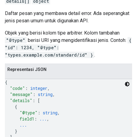
details[]
object
Daftar pesan yang membawa detail error. Ada seperangkat
jenis pesan umum untuk digunakan API.
Objek yang berisi kolom tipe arbitrer. Kolom tambahan
"@type"
berisi URI yang mengidentifikasi jenis. Contoh:
{
"id": 1234, "@type":
"types.example.com/standard/id" }
.
Representasi JSON
{
"code"
: 
integer
,
"message"
: 
string
,
"details"
: 
[
{
"@type"
: 
string
,
field1
: 
...
,
...
}