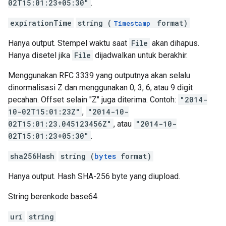
02T15:01:23+05:30"
.
expirationTime
string (
format)
Timestamp
Hanya output. Stempel waktu saat
File
akan dihapus.
Hanya disetel jika
File
dijadwalkan untuk berakhir.
Menggunakan RFC 3339 yang outputnya akan selalu
dinormalisasi Z dan menggunakan 0, 3, 6, atau 9 digit
pecahan. Offset selain "Z" juga diterima. Contoh:
"2014-
10-02T15:01:23Z"
,
"2014-10-
02T15:01:23.045123456Z"
, atau
"2014-10-
02T15:01:23+05:30"
.
sha256Hash
string (
bytes
format)
Hanya output. Hash SHA-256 byte yang diupload.
String berenkode base64.
uri
string