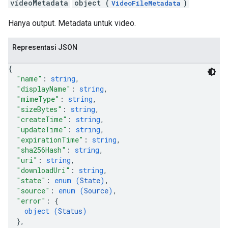
videoMetadata
object (
)
VideoFileMetadata
Hanya output. Metadata untuk video.
Representasi JSON
{
"name"
: 
string
,
"displayName"
: 
string
,
"mimeType"
: 
string
,
"sizeBytes"
: 
string
,
"createTime"
: 
string
,
"updateTime"
: 
string
,
"expirationTime"
: 
string
,
"sha256Hash"
: 
string
,
"uri"
: 
string
,
"downloadUri"
: 
string
,
"state"
: 
enum (
State
)
,
"source"
: 
enum (
Source
)
,
"error"
: 
{
object (
Status
)
}
,