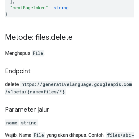
]
,
"nextPageToken"
: 
string
}
Metode: files
.
delete
Menghapus
File
.
Endpoint
delete
https:
/
/generativelanguage.googleapis.com
/v1beta
/{name=files
/*}
Parameter jalur
name
string
Wajib. Nama
File
yang akan dihapus. Contoh:
files/abc-