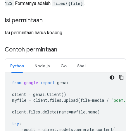
123
Formatnya adalah
files/{file}
.
Isi permintaan
Isi permintaan harus kosong.
Contoh permintaan
Python
Node.js
Go
Shell
from
google
import
genai
client
=
genai
.
Client
()
myfile
=
client
.
files
.
upload
(
file
=
media
/
"poem.tx
client
.
files
.
delete
(
name
=
myfile
.
name
)
try
:
result
=
client
.
models
.
generate_content
(