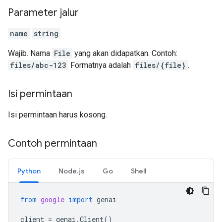
Parameter jalur
name
string
Wajib. Nama
File
yang akan didapatkan. Contoh:
files/abc-123
Formatnya adalah
files/{file}
.
Isi permintaan
Isi permintaan harus kosong.
Contoh permintaan
Python
Node.js
Go
Shell
from
google
import
genai
client
=
genai
.
Client
()