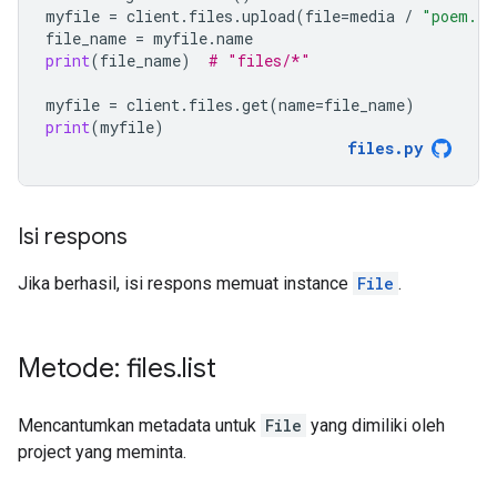
myfile
=
client
.
files
.
upload
(
file
=
media
/
"poem.tx
file_name
=
myfile
.
name
print
(
file_name
)
# "files/*"
myfile
=
client
.
files
.
get
(
name
=
file_name
)
print
(
myfile
)
files
.
py
Isi respons
Jika berhasil, isi respons memuat instance
File
.
Metode: files
.
list
Mencantumkan metadata untuk
File
yang dimiliki oleh
project yang meminta.