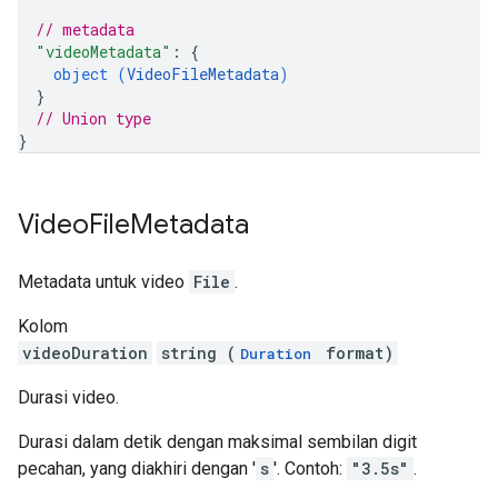
// metadata
"videoMetadata"
: 
{
object (
VideoFileMetadata
)
}
// Union type
}
Video
File
Metadata
Metadata untuk video
File
.
Kolom
videoDuration
string (
format)
Duration
Durasi video.
Durasi dalam detik dengan maksimal sembilan digit
pecahan, yang diakhiri dengan '
s
'. Contoh:
"3.5s"
.