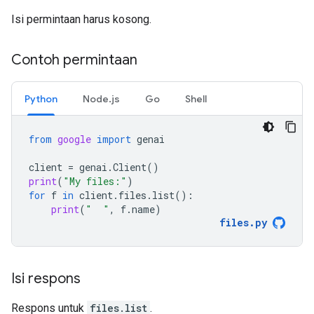
Isi permintaan harus kosong.
Contoh permintaan
Python
Node.js
Go
Shell
from
google
import
genai
client
=
genai
.
Client
()
print
(
"My files:"
)
for
f
in
client
.
files
.
list
():
print
(
"  "
,
f
.
name
)
files
.
py
Isi respons
Respons untuk
files.list
.