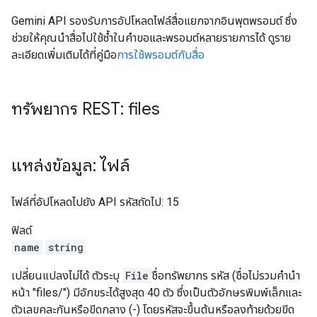
Gemini API รองรับการอัปโหลดไฟล์สื่อแยกจากอินพุตพรอมต์ ซึ่ง
ช่วยให้คุณนำสื่อไปใช้ซ้ำในคำขอและพรอมต์หลายรายการได้ ดูราย
ละเอียดเพิ่มเติมได้ที่คู่มือ
การใช้พรอมต์กับสื่อ
ทรัพยากร REST: files
แหล่งข้อมูล: ไฟล์
ไฟล์ที่อัปโหลดไปยัง API รหัสถัดไป: 15
ฟิลด์
name
string
เปลี่ยนแปลงไม่ได้ ตัวระบุ
File
ชื่อทรัพยากร รหัส (ชื่อไม่รวมคำนำ
หน้า "files/") มีอักขระได้สูงสุด 40 ตัว ซึ่งเป็นตัวอักษรพิมพ์เล็กและ
ตัวเลขคละกันหรือขีดกลาง (-) โดยรหัสจะขึ้นต้นหรือลงท้ายด้วยขีด