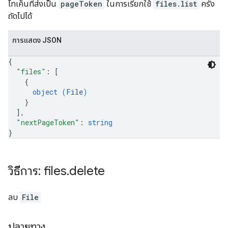
โทเค็นที่ส่งเป็น
pageToken
ในการเรียกใช้
files.list
ครั้ง
ถัดไปได้
การแสดง JSON
{
"files"
: 
[
{
object (
File
)
}
]
,
"nextPageToken"
: 
string
}
วิธีการ: files
.
delete
ลบ
File
ปลายทาง