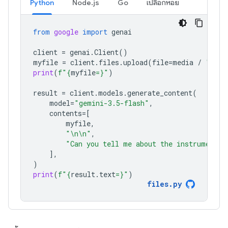
Python
Node.js
Go
เปลือกหอย
from
google
import
genai
client
=
genai
.
Client
()
myfile
=
client
.
files
.
upload
(
file
=
media
/
"Caju
print
(
f
"
{
myfile
=}
"
)
result
=
client
.
models
.
generate_content
(
model
=
"gemini-3.5-flash"
,
contents
=
[
myfile
,
"
\n\n
"
,
"Can you tell me about the instruments 
],
)
print
(
f
"
{
result
.
text
=}
"
)
files
.
py