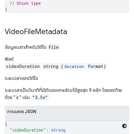
// Union type
}
Video
File
Metadata
ข้อมูลเมตาสำหรับวิดีโอ
File
ฟิลด์
videoDuration
string (
format)
Duration
ระยะเวลาของวิดีโอ
ระยะเวลาเป็นวินาทีที่มีตัวเลขเศษส่วนได้สูงสุด 9 หลัก โดยลงท้าย
ด้วย "
s
" เช่น
"3.5s"
การแสดง JSON
{
"videoDuration"
: 
string