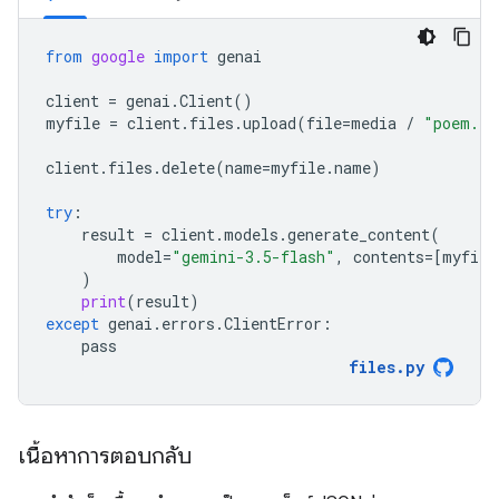
from
google
import
genai
client
=
genai
.
Client
()
myfile
=
client
.
files
.
upload
(
file
=
media
/
"poem.tx
client
.
files
.
delete
(
name
=
myfile
.
name
)
try
:
result
=
client
.
models
.
generate_content
(
model
=
"gemini-3.5-flash"
,
contents
=
[
myfile
)
print
(
result
)
except
genai
.
errors
.
ClientError
:
pass
files
.
py
เนื้อหาการตอบกลับ