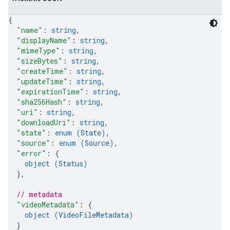
{
"name"
: 
string
,
"displayName"
: 
string
,
"mimeType"
: 
string
,
"sizeBytes"
: 
string
,
"createTime"
: 
string
,
"updateTime"
: 
string
,
"expirationTime"
: 
string
,
"sha256Hash"
: 
string
,
"uri"
: 
string
,
"downloadUri"
: 
string
,
"state"
: 
enum (
State
)
,
"source"
: 
enum (
Source
)
,
"error"
: 
{
object (
Status
)
}
,
// metadata
"videoMetadata"
: 
{
object (
VideoFileMetadata
)
}