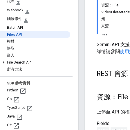
代理
資源：File
Webhook
VideoFileMetada
觸發條件
州
來源
Batch API
Files API
權杖
Gemini A
快取
詳情請參閱
使用
嵌入
File Search API
所有方法
REST 資源：
SDK 參考資料
Python
資源：File
Go
Type
Script
上傳至 API 的
Java
Fields
C#