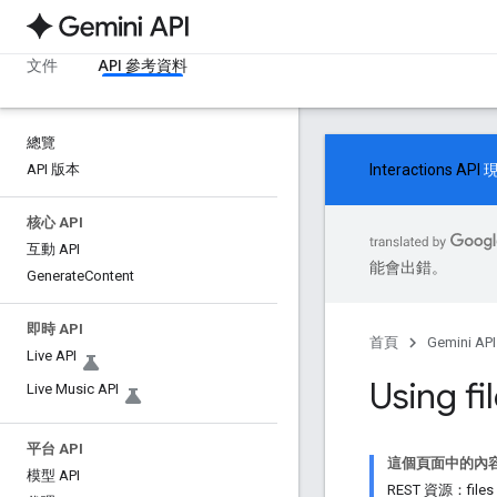
文件
API 參考資料
總覽
API 版本
Interactions API
現
核心 API
互動 API
能會出錯。
Generate
Content
即時 API
首頁
Gemini API
Live API
Using fi
Live Music API
平台 API
這個頁面中的內
模型 API
REST 資源：files