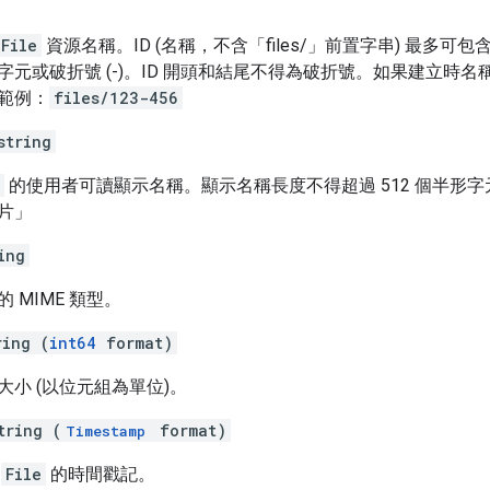
File
資源名稱。ID (名稱，不含「files/」前置字串) 最多可包含
字元或破折號 (-)。ID 開頭和結尾不得為破折號。如果建立時
範例：
files/123-456
string
的使用者可讀顯示名稱。顯示名稱長度不得超過 512 個半形字元
片」
ing
 MIME 類型。
ring (
int64
format)
小 (以位元組為單位)。
tring (
format)
Timestamp
立
File
的時間戳記。