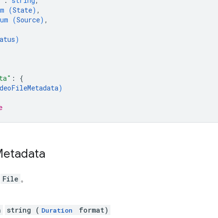
"
: 
string
,
um (
State
)
,
num (
Source
)
,
atus
)
ta"
: 
{
deoFileMetadata
)
e
etadata
料
File
。
n
string (
format)
Duration