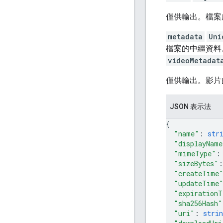
僅供輸出。檔案
metadata
Uni
檔案的中繼資料
videoMetadat
僅供輸出。影片
JSON 表示法
{
"name"
: 
str
"displayName
"mimeType"
:
"sizeBytes"
:
"createTime
"updateTime
"expirationT
"sha256Hash"
"uri"
: 
strin