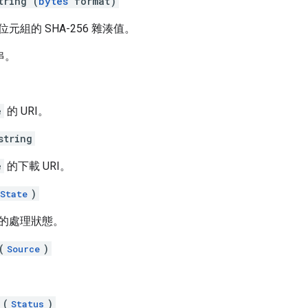
tring (
bytes
format)
元組的 SHA-256 雜湊值。
串。
e
的 URI。
string
e
的下載 URI。
)
State
的處理狀態。
(
)
Source
 (
)
Status