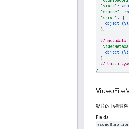
"downloadUri
"state"
: 
en
"source"
: 
e
"error"
: 
{
object (
St
}
,
// metadata
"videoMetada
object (
Vi
}
// Union typ
}
Video
File
M
影片的中繼資
Fields
videoDuratio