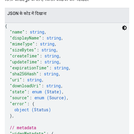
JSON के काेड में दिखाना
{
"name"
: 
string
,
"displayName"
: 
string
,
"mimeType"
: 
string
,
"sizeBytes"
: 
string
,
"createTime"
: 
string
,
"updateTime"
: 
string
,
"expirationTime"
: 
string
,
"sha256Hash"
: 
string
,
"uri"
: 
string
,
"downloadUri"
: 
string
,
"state"
: 
enum (
State
)
,
"source"
: 
enum (
Source
)
,
"error"
: 
{
object (
Status
)
}
,
// metadata
"videoMetadata"
: 
{