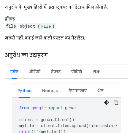
अनुरोध के मुख्य हिस्से में, इस स्ट्रक्चर का डेटा शामिल होता है:
फ़ील्ड
file
object (
)
File
ज़रूरी नहीं. बनाई जाने वाली फ़ाइल का मेटाडेटा.
अनुरोध का उदाहरण
इमेज
ऑडियो
टेक्स्ट
वीडियो
PDF
Python
Node.js
ऐप पर जाएं
शेल
from
google
import
genai
client
=
genai
.
Client
()
myfile
=
client
.
files
.
upload
(
file
=
media
/
"Caju
print
(
f
"
{
myfile
=}
"
)