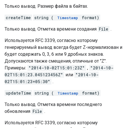
Только вывод. Размер файла в байтах.
createTime
string (
format)
Timestamp
Только вывод. Отметка времени создания
File
.
Используется RFC 3339, согласно которому
генерируемый вывод всегда будет Z-нормализован и
будет содержать 0, 3, 6 или 9 дробных знаков.
Допускаются также смещения, отличные от "Z".
Примеры:
"2014-10-02T15:01:23Z"
,
"2014-10-
02T15:01:23.045123456Z"
или
"2014-10-
02T15:01:23+05:30"
.
updateTime
string (
format)
Timestamp
Только вывод. Отметка времени последнего
обновления
File
.
Используется RFC 3339, согласно которому