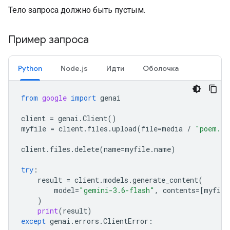
Тело запроса должно быть пустым.
Пример запроса
Python
Node.js
Идти
Оболочка
from
google
import
genai
client
=
genai
.
Client
()
myfile
=
client
.
files
.
upload
(
file
=
media
/
"poem.tx
client
.
files
.
delete
(
name
=
myfile
.
name
)
try
:
result
=
client
.
models
.
generate_content
(
model
=
"gemini-3.6-flash"
,
contents
=
[
myfile
)
print
(
result
)
except
genai
.
errors
.
ClientError
: