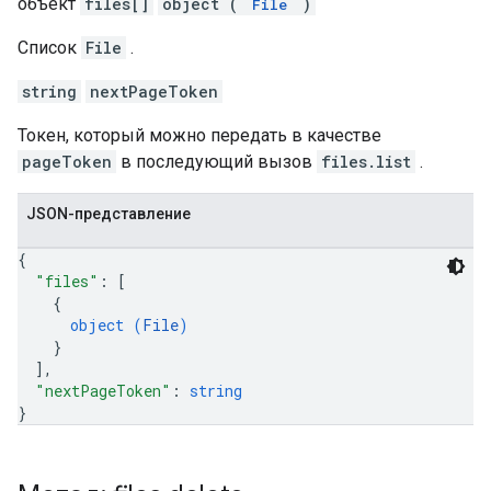
объект
files[]
object (
)
File
Список
File
.
string
nextPageToken
Токен, который можно передать в качестве
pageToken
в последующий вызов
files.list
.
JSON-представление
{
"files"
: 
[
{
object (
File
)
}
]
,
"nextPageToken"
: 
string
}