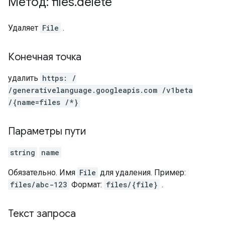
Метод: files
.
delete
Удаляет
File
.
Конечная точка
удалить
https: /
/generativelanguage.googleapis.com /v1beta
/{name=files /*}
Параметры пути
string
name
Обязательно. Имя
File
для удаления. Пример:
files/abc-123
Формат:
files/{file}
.
Текст запроса