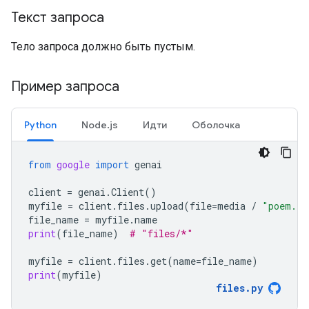
Текст запроса
Тело запроса должно быть пустым.
Пример запроса
Python
Node.js
Идти
Оболочка
from
google
import
genai
client
=
genai
.
Client
()
myfile
=
client
.
files
.
upload
(
file
=
media
/
"poem.tx
file_name
=
myfile
.
name
print
(
file_name
)
# "files/*"
myfile
=
client
.
files
.
get
(
name
=
file_name
)
print
(
myfile
)
files
.
py