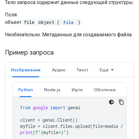
Тело запроса содержит данные следующей структуры:
Поля
объект
file
object (
)
File
Необязательно. Метаданные для создаваемого файла.
Пример запроса
Изображение
Аудио
Текст
Ещё
Python
Node.js
Идти
Оболочка
from
google
import
genai
client
=
genai
.
Client
()
myfile
=
client
.
files
.
upload
(
file
=
media
/
"Caju
print
(
f
"
{
myfile
=}
"
)