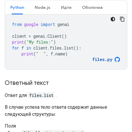
Python
Node.js
Идти
Оболочка
from
google
import
genai
client
=
genai
.
Client
()
print
(
"My files:"
)
for
f
in
client
.
files
.
list
():
print
(
"  "
,
f
.
name
)
files
.
py
Ответный текст
Ответ для
files.list
.
В случае успеха тело ответа содержит данные
следующей структуры:
Поля