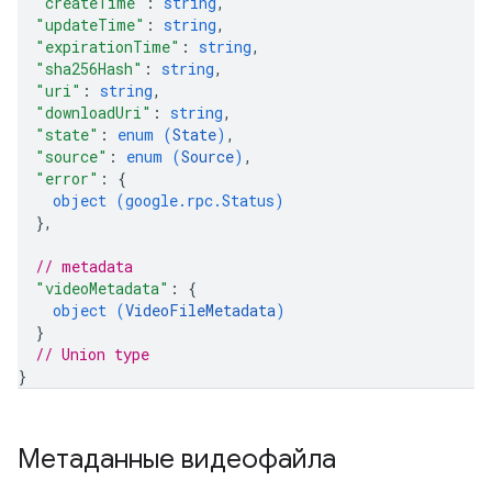
"createTime"
: 
string
,
"updateTime"
: 
string
,
"expirationTime"
: 
string
,
"sha256Hash"
: 
string
,
"uri"
: 
string
,
"downloadUri"
: 
string
,
"state"
: 
enum (
State
)
,
"source"
: 
enum (
Source
)
,
"error"
: 
{
object (
google.rpc.Status
)
}
,
// metadata
"videoMetadata"
: 
{
object (
VideoFileMetadata
)
}
// Union type
}
Метаданные видеофайла