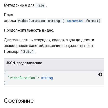
Метаданные для
File
.
Поля
строка
videoDuration
string (
format)
Duration
Продолжительность видео.
Длительность в секундах, содержащая до девяти
знаков после запятой, заканчивающаяся на «
s
».
Пример:
"3.5s"
.
JSON-представление
{
"videoDuration"
: 
string
}
Состояние