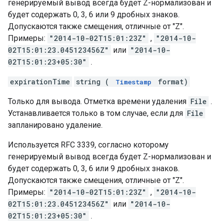
генерируемый вывод всегда будет Z-нормализован и
будет содержать 0, 3, 6 или 9 дробных знаков.
Допускаются также смещения, отличные от "Z".
Примеры:
"2014-10-02T15:01:23Z"
,
"2014-10-
02T15:01:23.045123456Z"
или
"2014-10-
02T15:01:23+05:30"
.
expirationTime
string (
format)
Timestamp
Только для вывода. Отметка времени удаления
File
.
Устанавливается только в том случае, если для
File
запланировано удаление.
Используется RFC 3339, согласно которому
генерируемый вывод всегда будет Z-нормализован и
будет содержать 0, 3, 6 или 9 дробных знаков.
Допускаются также смещения, отличные от "Z".
Примеры:
"2014-10-02T15:01:23Z"
,
"2014-10-
02T15:01:23.045123456Z"
или
"2014-10-
02T15:01:23+05:30"
.