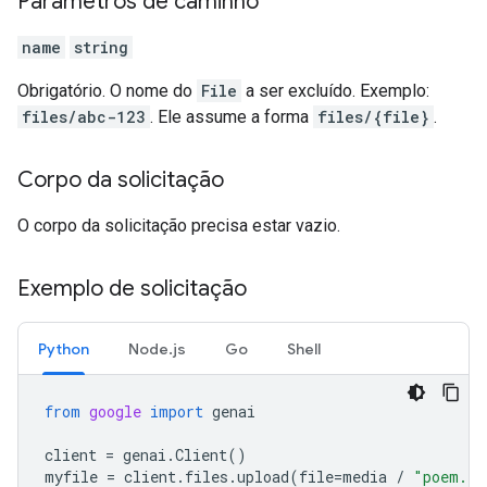
Parâmetros de caminho
name
string
Obrigatório. O nome do
File
a ser excluído. Exemplo:
files/abc-123
. Ele assume a forma
files/{file}
.
Corpo da solicitação
O corpo da solicitação precisa estar vazio.
Exemplo de solicitação
Python
Node.js
Go
Shell
from
google
import
genai
client
=
genai
.
Client
()
myfile
=
client
.
files
.
upload
(
file
=
media
/
"poem.tx