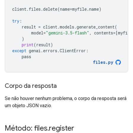
client
.
files
.
delete
(
name
=
myfile
.
name
)
try
:
result
=
client
.
models
.
generate_content
(
model
=
"gemini-3.5-flash"
,
contents
=
[
myfile
)
print
(
result
)
except
genai
.
errors
.
ClientError
:
pass
files
.
py
Corpo da resposta
Se não houver nenhum problema, o corpo da resposta será
um objeto JSON vazio.
Método: files
.
register