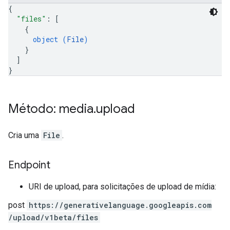
{
"files"
: 
[
{
object (
File
)
}
]
}
Método: media
.
upload
Cria uma
File
.
Endpoint
URI de upload, para solicitações de upload de mídia:
post
https:
/
/generativelanguage.googleapis.com
/upload
/v1beta
/files