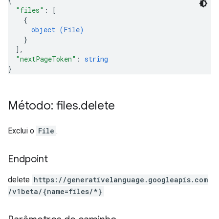
{
"files"
: 
[
{
object (
File
)
}
]
,
"nextPageToken"
: 
string
}
Método: files
.
delete
Exclui o
File
.
Endpoint
delete
https:
/
/generativelanguage.googleapis.com
/v1beta
/{name=files
/*}