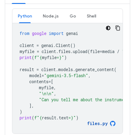
Python
Node.js
Go
Shell
from
google
import
genai
client
=
genai
.
Client
()
myfile
=
client
.
files
.
upload
(
file
=
media
/
"Caju
print
(
f
"
{
myfile
=}
"
)
result
=
client
.
models
.
generate_content
(
model
=
"gemini-3.5-flash"
,
contents
=
[
myfile
,
"
\n\n
"
,
"Can you tell me about the instruments 
],
)
print
(
f
"
{
result
.
text
=}
"
)
files
.
py