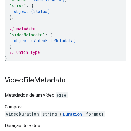
"error"
: 
{
object (
Status
)
}
,
// metadata
"videoMetadata"
: 
{
object (
VideoFileMetadata
)
}
// Union type
}
Video
File
Metadata
Metadados de um vídeo
File
.
Campos
videoDuration
string (
format)
Duration
Duração do vídeo.