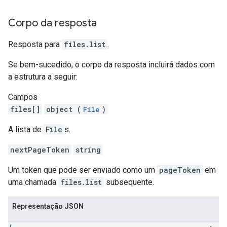
Corpo da resposta
Resposta para
files.list
.
Se bem-sucedido, o corpo da resposta incluirá dados com
a estrutura a seguir:
Campos
files[]
object (
)
File
A lista de
File
s.
nextPageToken
string
Um token que pode ser enviado como um
pageToken
em
uma chamada
files.list
subsequente.
Representação JSON