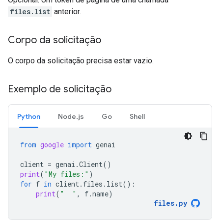
files.list
anterior.
Corpo da solicitação
O corpo da solicitação precisa estar vazio.
Exemplo de solicitação
Python
Node.js
Go
Shell
from
google
import
genai
client
=
genai
.
Client
()
print
(
"My files:"
)
for
f
in
client
.
files
.
list
():
print
(
"  "
,
f
.
name
)
files
.
py