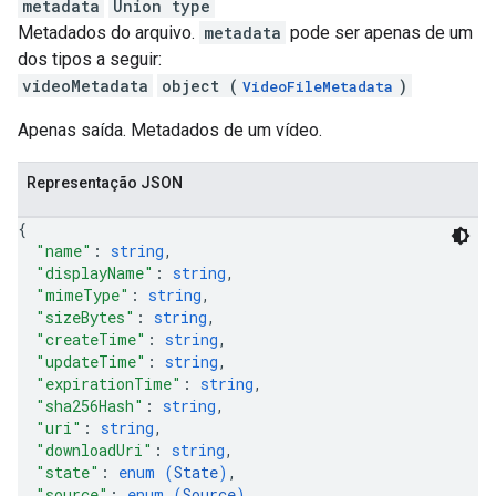
metadata
Union type
Metadados do arquivo.
metadata
pode ser apenas de um
dos tipos a seguir:
videoMetadata
object (
)
VideoFileMetadata
Apenas saída. Metadados de um vídeo.
Representação JSON
{
"name"
: 
string
,
"displayName"
: 
string
,
"mimeType"
: 
string
,
"sizeBytes"
: 
string
,
"createTime"
: 
string
,
"updateTime"
: 
string
,
"expirationTime"
: 
string
,
"sha256Hash"
: 
string
,
"uri"
: 
string
,
"downloadUri"
: 
string
,
"state"
: 
enum (
State
)
,
"source"
: 
enum (
Source
)
,