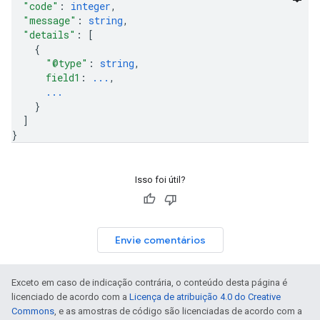
"code"
: 
integer
,
"message"
: 
string
,
"details"
: 
[
{
"@type"
: 
string
,
field1
: 
...
,
...
}
]
}
Isso foi útil?
Envie comentários
Exceto em caso de indicação contrária, o conteúdo desta página é
licenciado de acordo com a
Licença de atribuição 4.0 do Creative
Commons
, e as amostras de código são licenciadas de acordo com a