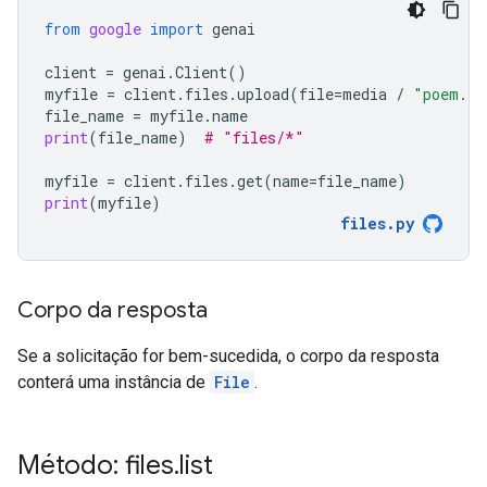
from
google
import
genai
client
=
genai
.
Client
()
myfile
=
client
.
files
.
upload
(
file
=
media
/
"poem.tx
file_name
=
myfile
.
name
print
(
file_name
)
# "files/*"
myfile
=
client
.
files
.
get
(
name
=
file_name
)
print
(
myfile
)
files
.
py
Corpo da resposta
Se a solicitação for bem-sucedida, o corpo da resposta
conterá uma instância de
File
.
Método: files
.
list