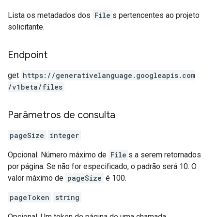
Lista os metadados dos
File
s pertencentes ao projeto
solicitante.
Endpoint
get
https:
/
/generativelanguage.googleapis.com
/v1beta
/files
Parâmetros de consulta
pageSize
integer
Opcional. Número máximo de
File
s a serem retornados
por página. Se não for especificado, o padrão será 10. O
valor máximo de
pageSize
é 100.
pageToken
string
Opcional. Um token de página de uma chamada