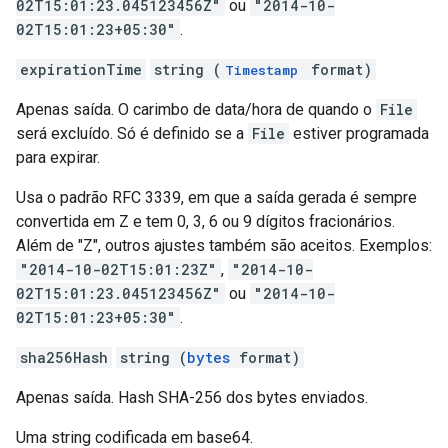
02T15:01:23.045123456Z"
ou
"2014-10-
02T15:01:23+05:30"
.
expirationTime
string (
format)
Timestamp
Apenas saída. O carimbo de data/hora de quando o
File
será excluído. Só é definido se a
File
estiver programada
para expirar.
Usa o padrão RFC 3339, em que a saída gerada é sempre
convertida em Z e tem 0, 3, 6 ou 9 dígitos fracionários.
Além de "Z", outros ajustes também são aceitos. Exemplos:
"2014-10-02T15:01:23Z"
,
"2014-10-
02T15:01:23.045123456Z"
ou
"2014-10-
02T15:01:23+05:30"
.
sha256Hash
string (
bytes
format)
Apenas saída. Hash SHA-256 dos bytes enviados.
Uma string codificada em base64.