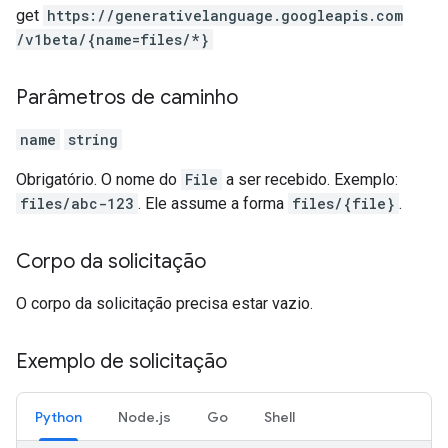
get
https:
/
/generativelanguage.googleapis.com
/v1beta
/{name=files
/*}
Parâmetros de caminho
name
string
Obrigatório. O nome do
File
a ser recebido. Exemplo:
files/abc-123
. Ele assume a forma
files/{file}
.
Corpo da solicitação
O corpo da solicitação precisa estar vazio.
Exemplo de solicitação
Python
Node.js
Go
Shell