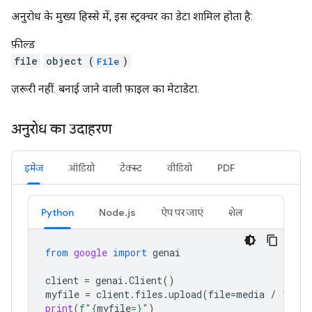
अनुरोध के मुख्य हिस्से में, इस स्ट्रक्चर का डेटा शामिल होता है:
फ़ील्ड
file
object (
)
File
ज़रूरी नहीं. बनाई जाने वाली फ़ाइल का मेटाडेटा.
अनुरोध का उदाहरण
इमेज
ऑडियो
टेक्स्ट
वीडियो
PDF
Python
Node.js
ऐप पर जाएं
शेल
from
google
import
genai
client
=
genai
.
Client
()
myfile
=
client
.
files
.
upload
(
file
=
media
/
"Caju
print
(
f
"
{
myfile
=}
"
)