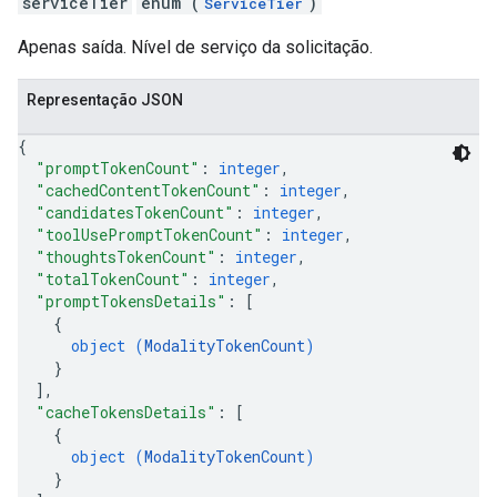
serviceTier
enum (
)
ServiceTier
Apenas saída. Nível de serviço da solicitação.
Representação JSON
{
"promptTokenCount"
: 
integer
,
"cachedContentTokenCount"
: 
integer
,
"candidatesTokenCount"
: 
integer
,
"toolUsePromptTokenCount"
: 
integer
,
"thoughtsTokenCount"
: 
integer
,
"totalTokenCount"
: 
integer
,
"promptTokensDetails"
: 
[
{
object (
ModalityTokenCount
)
}
]
,
"cacheTokensDetails"
: 
[
{
object (
ModalityTokenCount
)
}