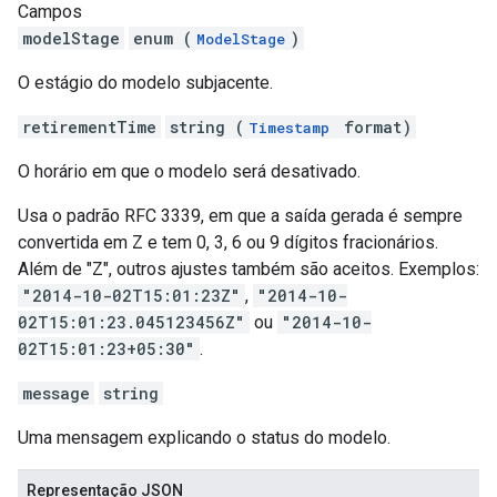
Campos
modelStage
enum (
)
ModelStage
O estágio do modelo subjacente.
retirementTime
string (
format)
Timestamp
O horário em que o modelo será desativado.
Usa o padrão RFC 3339, em que a saída gerada é sempre
convertida em Z e tem 0, 3, 6 ou 9 dígitos fracionários.
Além de "Z", outros ajustes também são aceitos. Exemplos:
"2014-10-02T15:01:23Z"
,
"2014-10-
02T15:01:23.045123456Z"
ou
"2014-10-
02T15:01:23+05:30"
.
message
string
Uma mensagem explicando o status do modelo.
Representação JSON