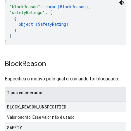
{
"blockReason"
: 
enum (
BlockReason
)
,
"safetyRatings"
: 
[
{
object (
SafetyRating
)
}
]
}
Block
Reason
Especifica o motivo pelo qual o comando foi bloqueado.
Tipos enumerados
BLOCK
_
REASON
_
UNSPECIFIED
Valor padrão. Esse valor não é usado.
SAFETY