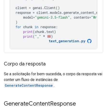
client
=
genai
.
Client
()
response
=
client
.
models
.
generate_content_strea
model
=
"gemini-3.5-flash"
,
contents
=
"Write a
)
for
chunk
in
response
:
print
(
chunk
.
text
)
print
(
"_"
*
80
)
text_generation
.
py
Corpo da resposta
Se a solicitação for bem-sucedida, o corpo da resposta vai
conter um fluxo de instâncias de
GenerateContentResponse
.
Generate
Content
Response