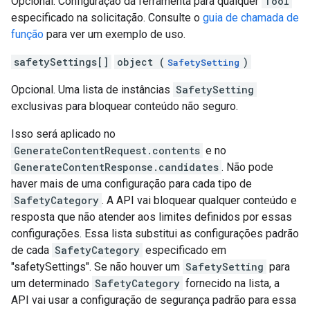
Opcional. Configuração da ferramenta para qualquer
Tool
especificado na solicitação. Consulte o
guia de chamada de
função
para ver um exemplo de uso.
safetySettings[]
object (
)
SafetySetting
Opcional. Uma lista de instâncias
SafetySetting
exclusivas para bloquear conteúdo não seguro.
Isso será aplicado no
GenerateContentRequest.contents
e no
GenerateContentResponse.candidates
. Não pode
haver mais de uma configuração para cada tipo de
SafetyCategory
. A API vai bloquear qualquer conteúdo e
resposta que não atender aos limites definidos por essas
configurações. Essa lista substitui as configurações padrão
de cada
SafetyCategory
especificado em
"safetySettings". Se não houver um
SafetySetting
para
um determinado
SafetyCategory
fornecido na lista, a
API vai usar a configuração de segurança padrão para essa