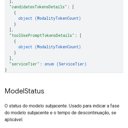
]
,
"candidatesTokensDetails"
: 
[
{
object (
ModalityTokenCount
)
}
]
,
"toolUsePromptTokensDetails"
: 
[
{
object (
ModalityTokenCount
)
}
]
,
"serviceTier"
: 
enum (
ServiceTier
)
}
Model
Status
O status do modelo subjacente. Usado para indicar a fase
do modelo subjacente e o tempo de descontinuação, se
aplicável.