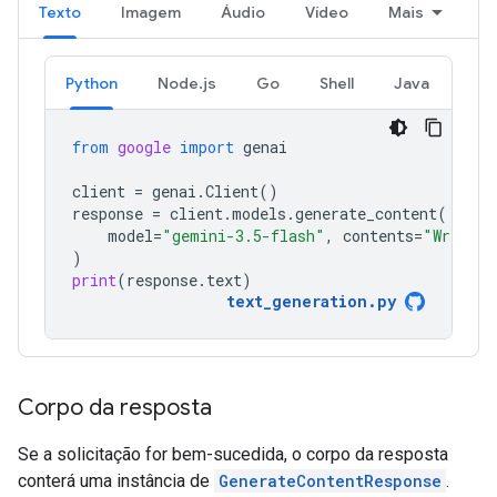
Texto
Imagem
Áudio
Vídeo
Mais
Python
Node.js
Go
Shell
Java
from
google
import
genai
client
=
genai
.
Client
()
response
=
client
.
models
.
generate_content
(
model
=
"gemini-3.5-flash"
,
contents
=
"Write a
)
print
(
response
.
text
)
text_generation
.
py
Corpo da resposta
Se a solicitação for bem-sucedida, o corpo da resposta
conterá uma instância de
GenerateContentResponse
.