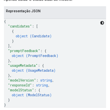
Representação JSON
{
"candidates"
: 
[
{
object (
Candidate
)
}
]
,
"promptFeedback"
: 
{
object (
PromptFeedback
)
}
,
"usageMetadata"
: 
{
object (
UsageMetadata
)
}
,
"modelVersion"
: 
string
,
"responseId"
: 
string
,
"modelStatus"
: 
{
object (
ModelStatus
)
}
}