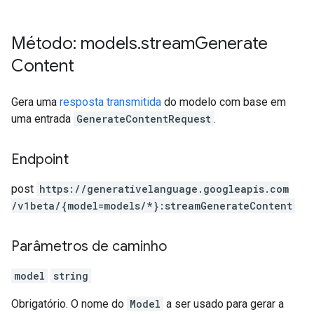
Método: models
.
stream
Generate
Content
Gera uma
resposta transmitida
do modelo com base em
uma entrada
GenerateContentRequest
.
Endpoint
post
https:
/
/generativelanguage.googleapis.com
/v1beta
/{model=models
/*}:streamGenerateContent
Parâmetros de caminho
model
string
Obrigatório. O nome do
Model
a ser usado para gerar a