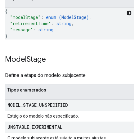
{
"modelStage"
: 
enum (
ModelStage
)
,
"retirementTime"
: 
string
,
"message"
: 
string
}
Model
Stage
Define a etapa do modelo subjacente.
Tipos enumerados
MODEL
_
STAGE
_
UNSPECIFIED
Estágio do modelo não especificado.
UNSTABLE
_
EXPERIMENTAL
O modelo subjacente está sujeito a muitos ajustes.