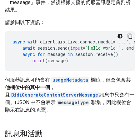
「message」事件，然後根據支援的伺服器訊息定義剖析
結果。
請參閱以下資訊：
async
with
client
.
aio
.
live
.
connect
(
model
=
'...'
,
co
await
session
.
send
(
input
=
'Hello world!'
,
end_o
async
for
message
in
session
.
receive
():
print
(
message
)
伺服器訊息可能會有
usageMetadata
欄位，但會包含
其
他欄位中的其中一個
，
且
BidiGenerateContentServerMessage
訊息中只會有一
個。(JSON 中不會表示
messageType
聯集，因此欄位會
顯示在訊息的頂層)。
訊息和活動