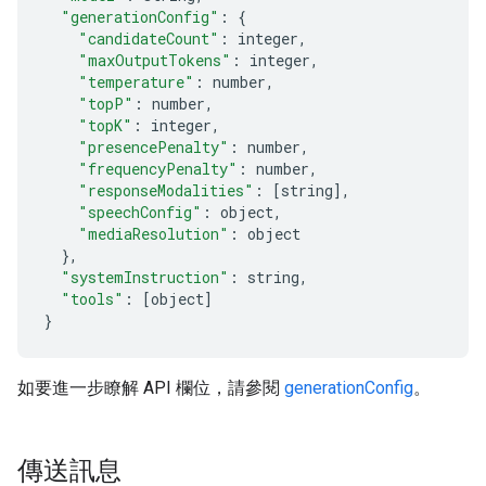
"generationConfig"
:
{
"candidateCount"
:
 integer
,
"maxOutputTokens"
:
 integer
,
"temperature"
:
 number
,
"topP"
:
 number
,
"topK"
:
 integer
,
"presencePenalty"
:
 number
,
"frequencyPenalty"
:
 number
,
"responseModalities"
:
[
string
],
"speechConfig"
:
 object
,
"mediaResolution"
:
 object
},
"systemInstruction"
:
 string
,
"tools"
:
[
object
]
}
如要進一步瞭解 API 欄位，請參閱
generationConfig
。
傳送訊息