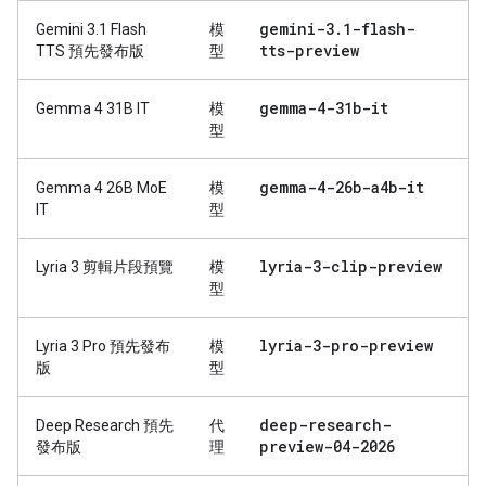
gemini-3
.
1-flash-
Gemini 3.1 Flash
模
tts-preview
TTS 預先發布版
型
gemma-4-31b-it
Gemma 4 31B IT
模
型
gemma-4-26b-a4b-it
Gemma 4 26B MoE
模
IT
型
lyria-3-clip-preview
Lyria 3 剪輯片段預覽
模
型
lyria-3-pro-preview
Lyria 3 Pro 預先發布
模
版
型
deep-research-
Deep Research 預先
代
preview-04-2026
發布版
理