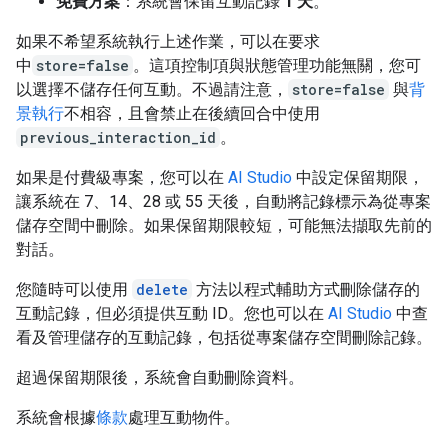
免費方案
：系統會保留互動記錄
1 天
。
如果不希望系統執行上述作業，可以在要求
中
store=false
。這項控制項與狀態管理功能無關，您可
以選擇不儲存任何互動。不過請注意，
store=false
與
背
景執行
不相容，且會禁止在後續回合中使用
previous_interaction_id
。
如果是付費級專案，您可以在
AI Studio
中設定保留期限，
讓系統在 7、14、28 或 55 天後，自動將記錄標示為從專案
儲存空間中刪除。如果保留期限較短，可能無法擷取先前的
對話。
您隨時可以使用
delete
方法以程式輔助方式刪除儲存的
互動記錄，但必須提供互動 ID。您也可以在
AI Studio
中查
看及管理儲存的互動記錄，包括從專案儲存空間刪除記錄。
超過保留期限後，系統會自動刪除資料。
系統會根據
條款
處理互動物件。