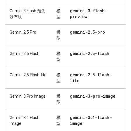
gemini-3-flash-
Gemini 3 Flash 預先
模
preview
發布版
型
gemini-2
.
5-pro
Gemini 2.5 Pro
模
型
gemini-2
.
5-flash
Gemini 2.5 Flash
模
型
gemini-2
.
5-flash-
Gemini 2.5 Flash-lite
模
lite
型
gemini-3-pro-image
Gemini 3 Pro Image
模
型
gemini-3
.
1-flash-
Gemini 3.1 Flash
模
image
Image
型