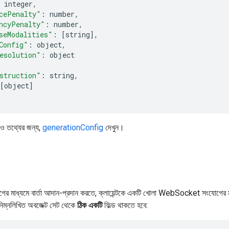
 integer
,
cePenalty"
:
 number
,
ncyPenalty"
:
 number
,
seModalities"
:
[
string
],
Config"
:
 object
,
esolution"
:
 object
struction"
:
 string
,
[
object
]
রও তথ্যের জন্য,
generationConfig
দেখুন।
মাধ্যমে বার্তা আদান-প্রদান করতে, ক্লায়েন্টকে একটি খোলা WebSocket সংযোগের 
ম্নলিখিত অবজেক্ট সেট থেকে
ঠিক একটি
ফিল্ড থাকতে হবে: