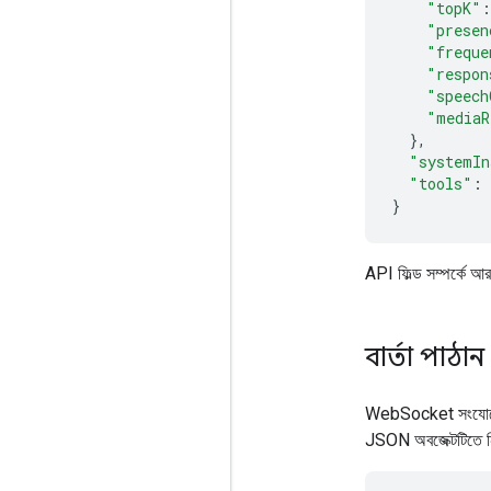
"topK"
:
"presen
"freque
"respon
"speech
"mediaR
},
"systemIn
"tools"
:
}
API ফিল্ড সম্পর্কে আ
বার্তা পাঠান
WebSocket সংযোগের 
JSON অবজেক্টটিতে নি