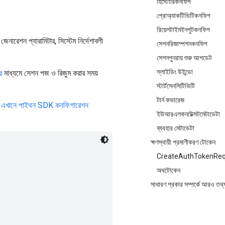
হিস্টোরিকনফিগ
প্রোঅ্যাকটিভিটিকনফিগ
রিয়েলটাইমইনপুটকনফিগ
ারেশন প্যারামিটার, সিস্টেম নির্দেশাবলী
সেশনরিজাম্পশনকনফিগ
সেশনপুনরায় শুরু আপডেট
স্লাইডিং উইন্ডো
র
মাধ্যমে সেশন পজ ও রিজুম করার সময়
স্টার্টসেনসিটিভিটি
টার্ন কভারেজ
ি
এখানে পাইথন SDK কনফিগারেশন
ইউআরএলকনটেক্সটমেটাডেটা
ব্যবহার মেটাডেটা
ক্ষণস্থায়ী প্রমাণীকরণ টোকেন
CreateAuthTokenReq
অথটোকেন
সাধারণ প্রকার সম্পর্কে আরও তথ্