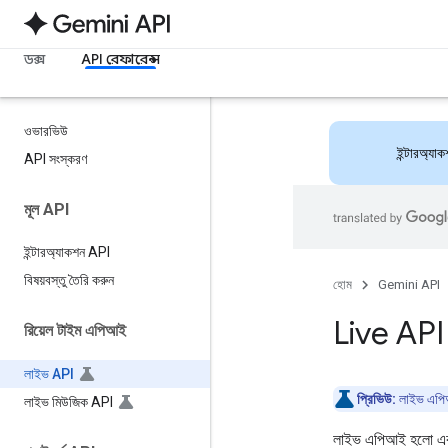
ডক্স
API রেফারেন্স
ওভারভিউ
ইন্টারঅ্য
API সংস্করণ
মূল API
ইন্টারঅ্যাকশন API
বিষয়বস্তু তৈরি করুন
হোম
Gemini API
Live AP
রিয়েল টাইম এপিআই
লাইভ API
প্রিভিউ:
লাইভ এপিআই
লাইভ মিউজিক API
লাইভ এপিআই হলো এক