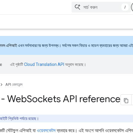
/
াকশনস এপিআই
এখন সর্বসাধারণের জন্য উপলব্ধ। সর্বশেষ সকল ফিচার ও মডেল ব্যবহারের জন্য আমরা এই 
এই পৃষ্ঠাটি
Cloud Translation API
অনুবাদ করেছে।
API রেফারেন্স
I - Web
Sockets API reference
টি প্রিভিউ পর্যায়ে রয়েছে।
টি স্টেটফুল এপিআই যা
ওয়েবসকেটস
ব্যবহার করে। এই অংশে আপনি ওয়েবসকেটস এপিআই