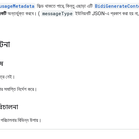
usageMetadata
ফিল্ড থাকতে পারে, কিন্তু এছাড়া এটি
BidiGenerateCont
একটি
অন্তর্ভুক্ত করবে। (
messageType
ইউনিয়নটি JSON-এ প্রকাশ করা হয় না, তা
ঘটনা
েষ
েত্র নেই।
ের সমাপ্তি নির্দেশ করে।
রিচালনা
প পরিচালনার বিভিন্ন উপায়।