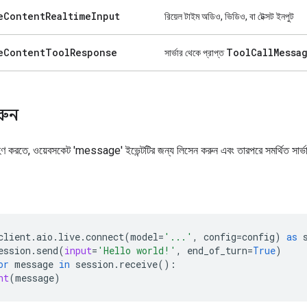
e
Content
Realtime
Input
রিয়েল টাইম অডিও, ভিডিও, বা টেক্সট ইনপুট
e
Content
Tool
Response
Tool
Call
Messa
সার্ভার থেকে প্রাপ্ত
করুন
রহণ করতে, ওয়েবসকেট 'message' ইভেন্টটির জন্য লিসেন করুন এবং তারপরে সমর্থিত সার্ভার বা
client
.
aio
.
live
.
connect
(
model
=
'...'
,
config
=
config
)
as
ession
.
send
(
input
=
'Hello world!'
,
end_of_turn
=
True
)
or
message
in
session
.
receive
():
nt
(
message
)