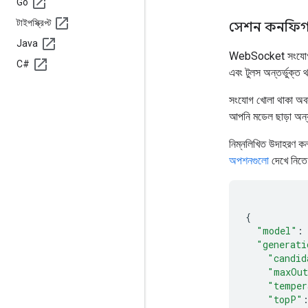
Go
টাইপস্ক্রিপ্ট
সেশন কনফিগ
Java
WebSocket সংযোগ স্থা
C#
এবং টুলস অন্তর্ভুক্ত
সংযোগ খোলা থাকা অব
আপনি মডেল ছাড়া অন্য
নিম্নলিখিত উদাহরণ ক
অপশনগুলো
দেখে নিতে
{
"model"
:
"generati
"candid
"maxOut
"temper
"topP"