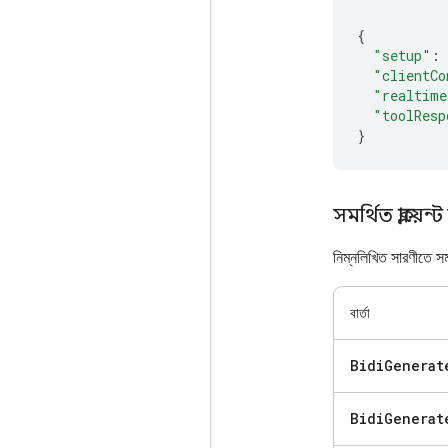
{
"setup"
:
"clientCo
"realtime
"toolResp
}
সমর্থিত ক্লায়েন্ট 
নিম্নলিখিত সারণীতে সমর্থ
বার্তা
Bidi
Generat
Bidi
Generat