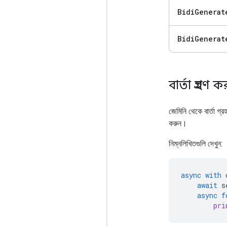
Bidi
Generat
Bidi
Generat
বার্তা গ্রহণ 
জেমিনি থেকে বার্তা গ্
করুন।
নিম্নলিখিতগুলি দেখুন:
async
with
await
s
async
f
pri