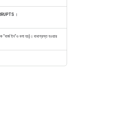
RRUPTS
।
কে "বার্জ ইন"ও বলা হয়)। বাধাগ্রস্ত হওয়ার