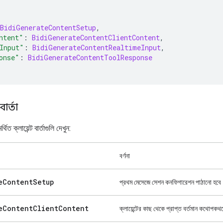
BidiGenerateContentSetup
,
ntent"
:
BidiGenerateContentClientContent
,
Input"
:
BidiGenerateContentRealtimeInput
,
onse"
:
BidiGenerateContentToolResponse
বার্তা
িত ক্লায়েন্ট বার্তাগুলি দেখুন:
বর্ণনা
e
Content
Setup
প্রথম মেসেজে সেশন কনফিগারেশন পাঠানো হবে
e
Content
Client
Content
ক্লায়েন্টের কাছ থেকে প্রাপ্ত বর্তমান কথোপকথন