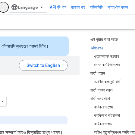
API কী পান
রান্নার বই
কমিউনিটি
সাইন-ইন করুন
এই পৃষ্ঠায় যা যা আছে
এপিআইটি ব্যবহারের পরামর্শ দিচ্ছি।
অধিবেশন
ওয়েবসকেট সংযোগ
সেশন কনফিগারেশন
বার্তা পাঠান
সমর্থিত ক্লায়েন্ট বার্তা
বার্তা গ্রহণ করুন
বার্তা এবং ঘটনা
কার্যকলাপ শেষ
কার্যকলাপ পরিচালনা
কার্যকলাপ শুরু
 সম্পর্কে আরও বিস্তারিত তথ্য পাবেন।
অডিও ট্রান্সক্রিপশন কনফিগার