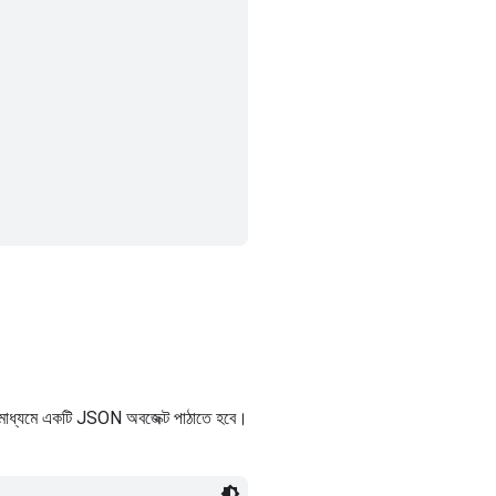
মাধ্যমে একটি JSON অবজেক্ট পাঠাতে হবে।