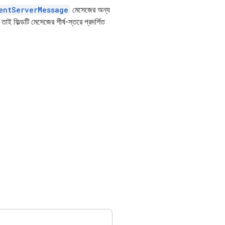
entServerMessage
মেসেজের অন্য
ই ফিল্ডটি মেসেজের শীর্ষ-স্তরে প্রদর্শিত