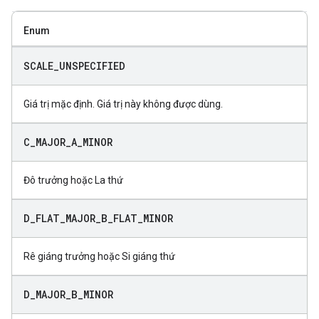
Enum
SCALE
_
UNSPECIFIED
Giá trị mặc định. Giá trị này không được dùng.
C
_
MAJOR
_
A
_
MINOR
Đô trưởng hoặc La thứ
D
_
FLAT
_
MAJOR
_
B
_
FLAT
_
MINOR
Rê giáng trưởng hoặc Si giáng thứ
D
_
MAJOR
_
B
_
MINOR