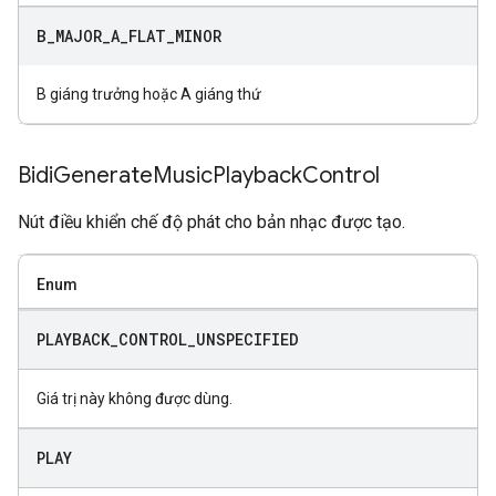
B
_
MAJOR
_
A
_
FLAT
_
MINOR
B giáng trưởng hoặc A giáng thứ
Bidi
Generate
Music
Playback
Control
Nút điều khiển chế độ phát cho bản nhạc được tạo.
Enum
PLAYBACK
_
CONTROL
_
UNSPECIFIED
Giá trị này không được dùng.
PLAY