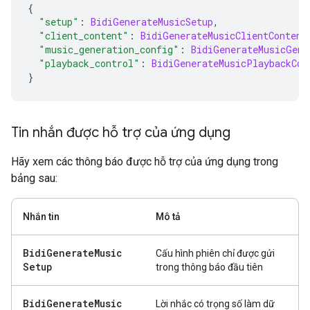
{
"setup"
:
BidiGenerateMusicSetup
,
"client_content"
:
BidiGenerateMusicClientContent
"music_generation_config"
:
BidiGenerateMusicGene
"playback_control"
:
BidiGenerateMusicPlaybackCon
}
Tin nhắn được hỗ trợ của ứng dụng
Hãy xem các thông báo được hỗ trợ của ứng dụng trong
bảng sau:
Nhắn tin
Mô tả
Bidi
Generate
Music
Cấu hình phiên chỉ được gửi
Setup
trong thông báo đầu tiên
Bidi
Generate
Music
Lời nhắc có trọng số làm dữ