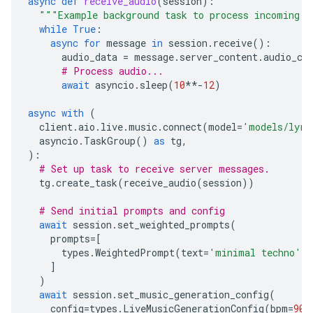
async
def
receive_audio
(
session
):
"""Example background task to process incoming a
while
True
:
async
for
message
in
session
.
receive
():
audio_data
=
message
.
server_content
.
audio_ch
# Process audio...
await
asyncio
.
sleep
(
10
**-
12
)
async
with
(
client
.
aio
.
live
.
music
.
connect
(
model
=
'models/lyri
asyncio
.
TaskGroup
()
as
tg
,
):
# Set up task to receive server messages.
tg
.
create_task
(
receive_audio
(
session
))
# Send initial prompts and config
await
session
.
set_weighted_prompts
(
prompts
=
[
types
.
WeightedPrompt
(
text
=
'minimal techno'
,
]
)
await
session
.
set_music_generation_config
(
config
=
types
.
LiveMusicGenerationConfig
(
bpm
=
90
,