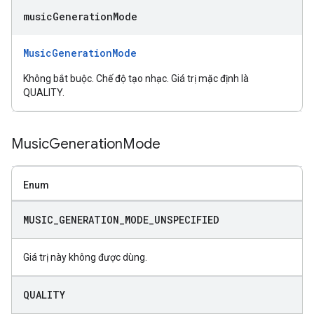
music
Generation
Mode
MusicGenerationMode
Không bắt buộc. Chế độ tạo nhạc. Giá trị mặc định là
QUALITY.
Music
Generation
Mode
Enum
MUSIC
_
GENERATION
_
MODE
_
UNSPECIFIED
Giá trị này không được dùng.
QUALITY