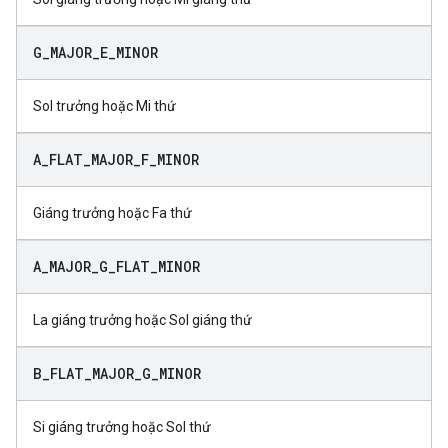
G
_
MAJOR
_
E
_
MINOR
Sol trưởng hoặc Mi thứ
A
_
FLAT
_
MAJOR
_
F
_
MINOR
Giáng trưởng hoặc Fa thứ
A
_
MAJOR
_
G
_
FLAT
_
MINOR
La giáng trưởng hoặc Sol giáng thứ
B
_
FLAT
_
MAJOR
_
G
_
MINOR
Si giáng trưởng hoặc Sol thứ