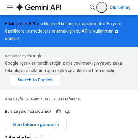
Oturum aç
Etkileşimler API'si
artık genel kullanıma sunulmuştur. En yeni
özelliklere ve modellere erişmek için bu API'yi kullanmanızı
öneririz.
Google, içerikleri tercih ettiğiniz dile çevirmek için yapay zeka
teknolojisini kullanır. Yapay zeka çevirilerinde hata olabilir.
Ana Sayfa
Gemini API
API referansı
Bu size yardımcı oldu mu?
Geri bildirim gönderin