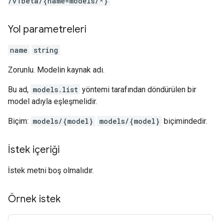
/v1beta
/{name=models
/*}
Yol parametreleri
name
string
Zorunlu. Modelin kaynak adı.
Bu ad,
models.list
yöntemi tarafından döndürülen bir
model adıyla eşleşmelidir.
Biçim:
models/{model}
models/{model}
biçimindedir.
İstek içeriği
İstek metni boş olmalıdır.
Örnek istek