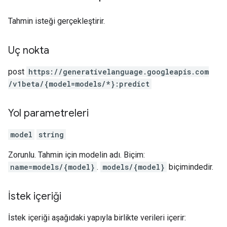
Tahmin isteği gerçekleştirir.
Uç nokta
post
https:
/
/generativelanguage.googleapis.com
/v1beta
/{model=models
/*}:predict
Yol parametreleri
model
string
Zorunlu. Tahmin için modelin adı. Biçim:
name=models/{model}
.
models/{model}
biçimindedir.
İstek içeriği
İstek içeriği aşağıdaki yapıyla birlikte verileri içerir: