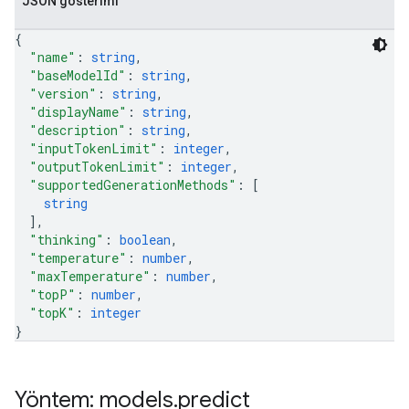
JSON gösterimi
{
"name"
: 
string
,
"baseModelId"
: 
string
,
"version"
: 
string
,
"displayName"
: 
string
,
"description"
: 
string
,
"inputTokenLimit"
: 
integer
,
"outputTokenLimit"
: 
integer
,
"supportedGenerationMethods"
: 
[
string
]
,
"thinking"
: 
boolean
,
"temperature"
: 
number
,
"maxTemperature"
: 
number
,
"topP"
: 
number
,
"topK"
: 
integer
}
Yöntem: models
.
predict