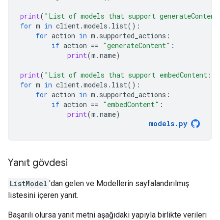
print
(
"List of models that support generateContent
for
m
in
client
.
models
.
list
():
for
action
in
m
.
supported_actions
:
if
action
==
"generateContent"
:
print
(
m
.
name
)
print
(
"List of models that support embedContent:
\n
for
m
in
client
.
models
.
list
():
for
action
in
m
.
supported_actions
:
if
action
==
"embedContent"
:
print
(
m
.
name
)
models
.
py
Yanıt gövdesi
ListModel
'dan gelen ve Modellerin sayfalandırılmış
listesini içeren yanıt.
Başarılı olursa yanıt metni aşağıdaki yapıyla birlikte verileri