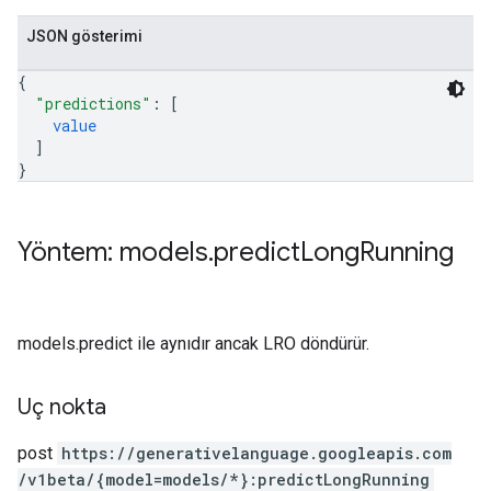
JSON gösterimi
{
"predictions"
: 
[
value
]
}
Yöntem: models
.
predict
Long
Running
models.predict ile aynıdır ancak LRO döndürür.
Uç nokta
post
https:
/
/generativelanguage.googleapis.com
/v1beta
/{model=models
/*}:predictLongRunning