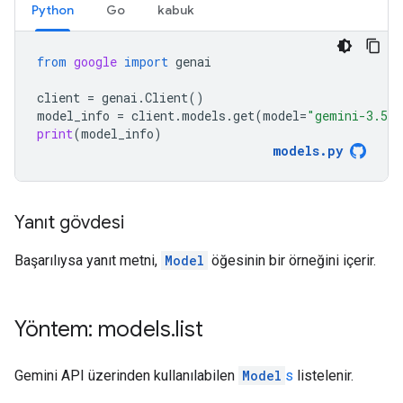
Python
Go
kabuk
from
google
import
genai
client
=
genai
.
Client
()
model_info
=
client
.
models
.
get
(
model
=
"gemini-3.5-f
print
(
model_info
)
models
.
py
Yanıt gövdesi
Başarılıysa yanıt metni,
Model
öğesinin bir örneğini içerir.
Yöntem: models
.
list
Gemini API üzerinden kullanılabilen
Model
s
listelenir.