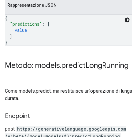
Rappresentazione JSON
{
"predictions"
: 
[
value
]
}
Metodo: models
.
predict
Long
Running
Come models.predict, ma restituisce un'operazione di lunga
durata.
Endpoint
post
https:
/
/generativelanguage.googleapis.com
/v1beta
/{model=models
/*}:predictLongRunning