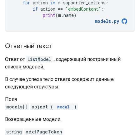
for
action
in
m
.
supported_actions
:
if
action
==
"embedContent"
:
print
(
m
.
name
)
models
.
py
Ответный текст
Ответ от
ListModel
, содержащий постраничный
список моделей.
В случае успеха тело ответа содержит данные
следующей структуры:
Поля
models[]
object (
)
Model
Возвращенные модели.
string
nextPageToken