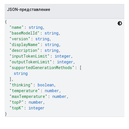
JSON-представление
{
"name"
: 
string
,
"baseModelId"
: 
string
,
"version"
: 
string
,
"displayName"
: 
string
,
"description"
: 
string
,
"inputTokenLimit"
: 
integer
,
"outputTokenLimit"
: 
integer
,
"supportedGenerationMethods"
: 
[
string
]
,
"thinking"
: 
boolean
,
"temperature"
: 
number
,
"maxTemperature"
: 
number
,
"topP"
: 
number
,
"topK"
: 
integer
}