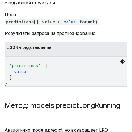
следующей структуры:
Поля
predictions[]
value (
format)
Value
Результаты запроса на прогнозирование.
JSON-представление
{
"predictions"
: 
[
value
]
}
Метод: models
.
predict
Long
Running
Аналогично models.predict, но возвращает LRO.