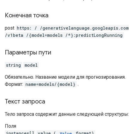
Конечная точка
post
https: / /generativelanguage.googleapis.com
/v1beta /{model=models /*}:predictLongRunning
Параметры пути
string
model
Обязательно. Название модели для прогнозирования.
Формат:
name=models/{model}
.
Текст запроса
Тело запроса содержит данные следующей структуры:
Поля
instances[]
value (
format)
Value