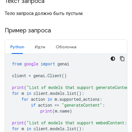
Текст запроса
Тело запроса должно быть пустым.
Пример запроса
Python
Идти
Оболочка
from
google
import
genai
client
=
genai
.
Client
()
print
(
"List of models that support generateContent
for
m
in
client
.
models
.
list
():
for
action
in
m
.
supported_actions
:
if
action
==
"generateContent"
:
print
(
m
.
name
)
print
(
"List of models that support embedContent:
\n
for
m
in
client
.
models
.
list
():