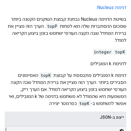
דגימת Nucleus
.
בשיטת הדגימה Nucleus נבחנת קבוצת הטוקנים הקטנה ביותר
שסכום ההסתברות שלה הוא לפחות
topP
. הערך הזה מציין את
ברירת המחדל שבה הקצה העורפי ישתמש בזמן ביצוע הקריאה
למודל.
integer
topK
לדגימת k המובילים.
דגימת k המובילים מתבססת על קבוצת
topK
האסימונים
הסבירים ביותר. הערך הזה מציין את ברירת המחדל שבה הקצה
העורפי ישתמש בזמן ביצוע הקריאה למודל. אם הערך ריק,
המשמעות היא שהמודל לא משתמש בדגימה של k המובילים, ואי
אפשר להשתמש ב-
topK
כפרמטר יצירה.
ייצוג ב-JSON
{