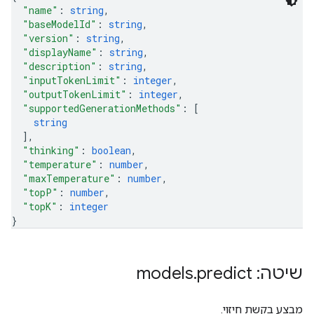
"name"
: 
string
,
"baseModelId"
: 
string
,
"version"
: 
string
,
"displayName"
: 
string
,
"description"
: 
string
,
"inputTokenLimit"
: 
integer
,
"outputTokenLimit"
: 
integer
,
"supportedGenerationMethods"
: 
[
string
]
,
"thinking"
: 
boolean
,
"temperature"
: 
number
,
"maxTemperature"
: 
number
,
"topP"
: 
number
,
"topK"
: 
integer
}
שיטה: models
predict
.
מבצע בקשת חיזוי.