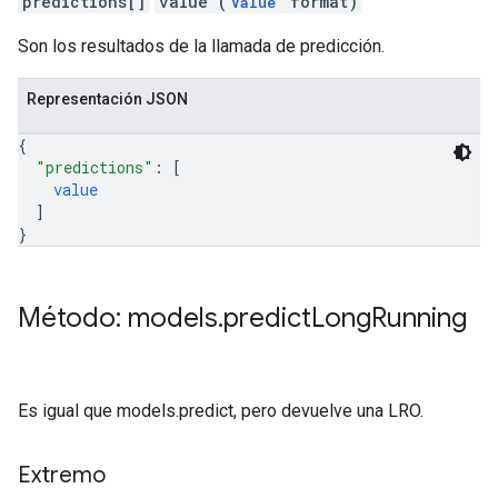
predictions[]
value (
format)
Value
Son los resultados de la llamada de predicción.
Representación JSON
{
"predictions"
: 
[
value
]
}
Método: models
.
predict
Long
Running
Es igual que models.predict, pero devuelve una LRO.
Extremo