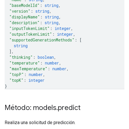
"baseModelId"
: 
string
,
"version"
: 
string
,
"displayName"
: 
string
,
"description"
: 
string
,
"inputTokenLimit"
: 
integer
,
"outputTokenLimit"
: 
integer
,
"supportedGenerationMethods"
: 
[
string
]
,
"thinking"
: 
boolean
,
"temperature"
: 
number
,
"maxTemperature"
: 
number
,
"topP"
: 
number
,
"topK"
: 
integer
}
Método: models
.
predict
Realiza una solicitud de predicción.