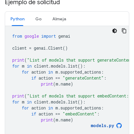
Ejemplo de solicitud
Python
Go
Almeja
from
google
import
genai
client
=
genai
.
Client
()
print
(
"List of models that support generateContent
for
m
in
client
.
models
.
list
():
for
action
in
m
.
supported_actions
:
if
action
==
"generateContent"
:
print
(
m
.
name
)
print
(
"List of models that support embedContent:
\n
for
m
in
client
.
models
.
list
():
for
action
in
m
.
supported_actions
:
if
action
==
"embedContent"
:
print
(
m
.
name
)
models
.
py