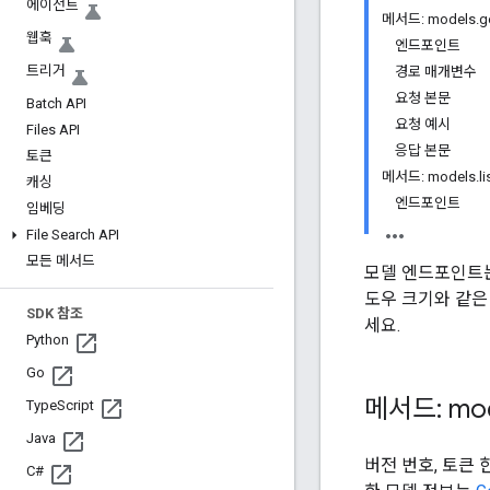
에이전트
메서드: models.g
웹훅
엔드포인트
트리거
경로 매개변수
요청 본문
Batch API
요청 예시
Files API
응답 본문
토큰
메서드: models.li
캐싱
엔드포인트
임베딩
File Search API
모든 메서드
모델 엔드포인트는
도우 크기와 같은
SDK 참조
세요.
Python
Go
메서드: mod
Type
Script
Java
버전 번호, 토큰 
C#