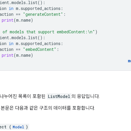
ient
.
models
.
list
():
ion
in
m
.
supported_actions
:
action
==
"generateContent"
:
print
(
m
.
name
)
 of models that support embedContent:
\n
"
)
ient
.
models
.
list
():
ion
in
m
.
supported_actions
:
action
==
"embedContent"
:
print
(
m
.
name
)
m
 나누어진 목록이 포함된
ListModel
의 응답입니다.
 본문은 다음과 같은 구조의 데이터를 포함합니다.
ect (
)
Model