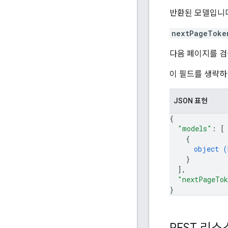
반환된 모델입니다
nextPageToke
다음 페이지를 
이 필드를 생략하
JSON 표현
{
"models"
: 
[
{
object (
}
]
,
"nextPageTo
}
REST 리소스