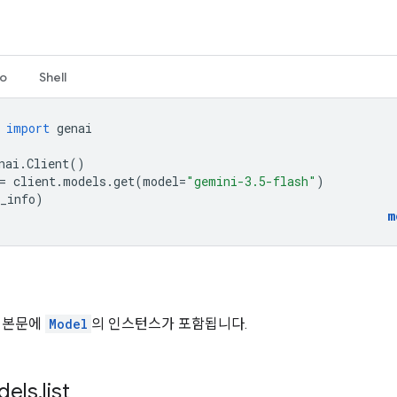
o
Shell
import
genai
nai
.
Client
()
=
client
.
models
.
get
(
model
=
"gemini-3.5-flash"
)
_info
)
m
 본문에
Model
의 인스턴스가 포함됩니다.
els
.
list