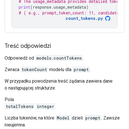
# The usage_metadata provides detailed token co
print
(
response
.
usage_metadata
)
# ( e.g., prompt_token_count: 11, candidates_to
count_tokens.py
Treść odpowiedzi
Odpowiedź od
models.countTokens
.
Zwraca
tokenCount
modelu dla
prompt
.
W przypadku powodzenia treść żądania zawiera dane
o następującej strukturze:
Pola
totalTokens
integer
Liczba tokenów, na które
Model
dzieli
prompt
. Zawsze
nieujemna.