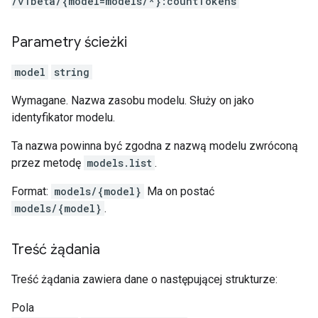
/v1beta
/{model=models
/*}:countTokens
Parametry ścieżki
model
string
Wymagane. Nazwa zasobu modelu. Służy on jako
identyfikator modelu.
Ta nazwa powinna być zgodna z nazwą modelu zwróconą
przez metodę
models.list
.
Format:
models/{model}
Ma on postać
models/{model}
.
Treść żądania
Treść żądania zawiera dane o następującej strukturze:
Pola