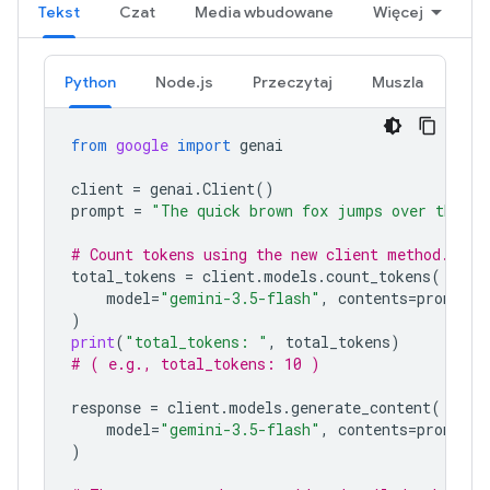
Tekst
Czat
Media wbudowane
Więcej
Python
Node.js
Przeczytaj
Muszla
from
google
import
genai
client
=
genai
.
Client
()
prompt
=
"The quick brown fox jumps over the la
# Count tokens using the new client method.
total_tokens
=
client
.
models
.
count_tokens
(
model
=
"gemini-3.5-flash"
,
contents
=
prompt
)
print
(
"total_tokens: "
,
total_tokens
)
# ( e.g., total_tokens: 10 )
response
=
client
.
models
.
generate_content
(
model
=
"gemini-3.5-flash"
,
contents
=
prompt
)