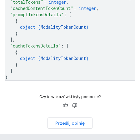
"totalTokens"
: 
integer
,
"cachedContentTokenCount"
: 
integer
,
"promptTokensDetails"
: 
[
{
object (
ModalityTokenCount
)
}
]
,
"cacheTokensDetails"
: 
[
{
object (
ModalityTokenCount
)
}
]
}
Czy te wskazówki były pomocne?
Prześlij opinię