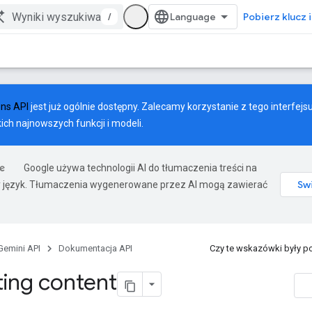
/
Pobierz klucz 
ons API
jest już ogólnie dostępny. Zalecamy korzystanie z tego interfejs
ich najnowszych funkcji i modeli.
Google używa technologii AI do tłumaczenia treści na
 język. Tłumaczenia wygenerowane przez AI mogą zawierać
Gemini API
Dokumentacja API
Czy te wskazówki były 
ing content