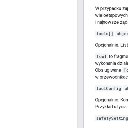
W przypadku zap
wieloetapowych,
i najnowsze żąd
tools[]
obje
Opcjonalnie. Lis
Tool
to fragme
wykonania dział
Obsługiwane
T
w przewodnika
toolConfig
o
Opcjonalnie. Ko
Przykład użycia
safetySettin