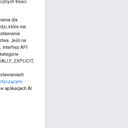
cznych treści.
ienia dla
dzi, które nie
ustawienia
twa. Jeśli na
, interfejs API
kategorie
ALLY_EXPLICIT,
stawieniach
otyczącymi
w aplikacjach AI.