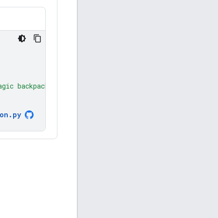
agic backpack."
ion
.
py