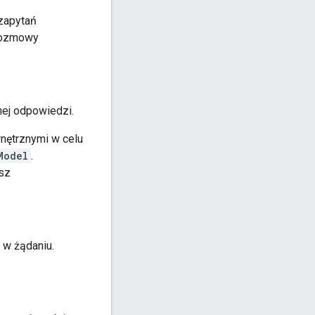
 zapytań
 rozmowy
ej odpowiedzi.
nętrznymi w celu
Model
.
esz
 w żądaniu.