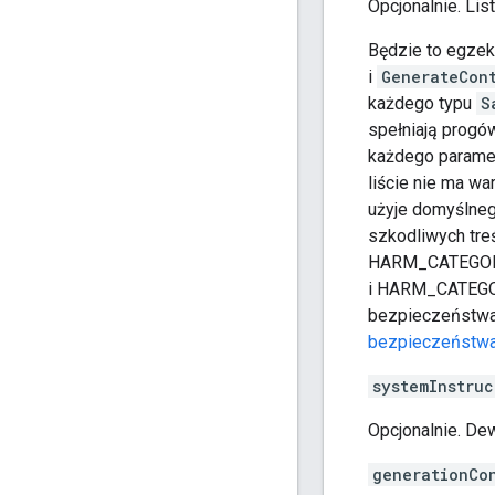
Opcjonalnie. Lis
Będzie to egze
i
GenerateCon
każdego typu
S
spełniają progów
każdego parame
liście nie ma wa
użyje domyślneg
szkodliwych t
HARM_CATEGO
i HARM_CATEGOR
bezpieczeństwa
bezpieczeństw
systemInstruc
Opcjonalnie. De
generationCo