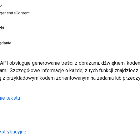
generateContent
y
żki
ądanie
i API obsługuje generowanie treści z obrazami, dźwiękiem, kode
tami. Szczegółowe informacje o każdej z tych funkcji znajdziesz
ę z przykładowym kodem zorientowanym na zadania lub przecz
ie tekstu
ystrybucyjne