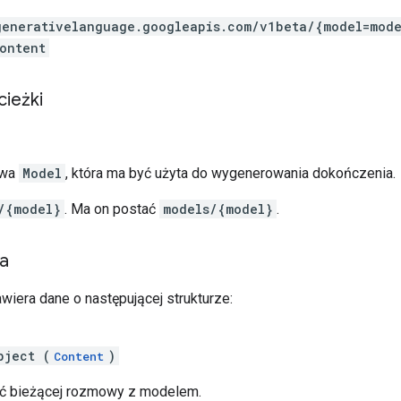
generativelanguage.googleapis.com
/v1beta
/{model=mode
ontent
cieżki
zwa
Model
, która ma być użyta do wygenerowania dokończenia.
/{model}
. Ma on postać
models/{model}
.
ia
wiera dane o następującej strukturze:
bject (
)
Content
ć bieżącej rozmowy z modelem.