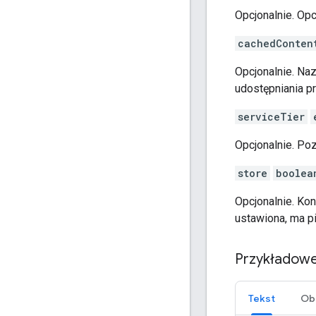
Opcjonalnie. Opc
cachedConten
Opcjonalnie. N
udostępniania p
serviceTier
Opcjonalnie. Poz
store
boolea
Opcjonalnie. Ko
ustawiona, ma p
Przykładowe
Tekst
Ob