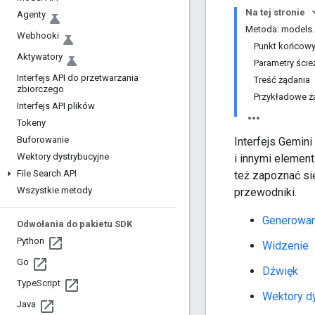
Na tej stronie
Agenty
Metoda: models.
Webhooki
Punkt końcow
Aktywatory
Parametry ście
Interfejs API do przetwarzania
Treść żądania
zbiorczego
Przykładowe ż
Interfejs API plików
Tokeny
Buforowanie
Interfejs Gemin
Wektory dystrybucyjne
i innymi elemen
File Search API
też zapoznać si
Wszystkie metody
przewodniki.
Generowan
Odwołania do pakietu SDK
Python
Widzenie
Go
Dźwięk
Type
Script
Wektory d
Java