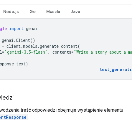
Node.js
Go
Muszla
Java
gle
import
genai
genai
.
Client
()
=
client
.
models
.
generate_content
(
l
=
"gemini-3.5-flash"
,
contents
=
"Write a story about a m
sponse
.
text
)
text_generat
iedzi
wodzenia treść odpowiedzi obejmuje wystąpienie elementu
entResponse
.