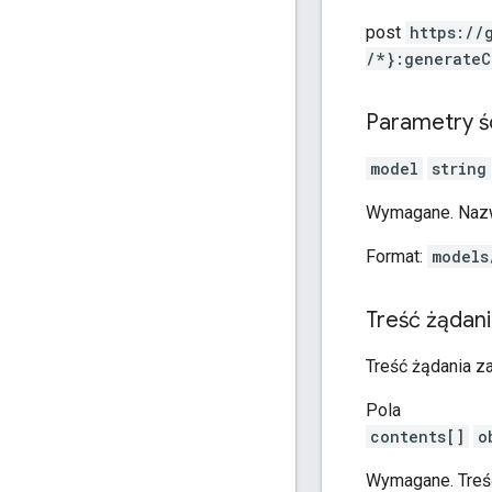
post
https:
/
/
/*}:generateC
Parametry ś
model
string
Wymagane. Na
Format:
models
Treść żądan
Treść żądania za
Pola
contents[]
o
Wymagane. Treś