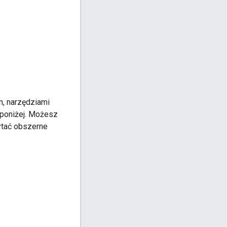
m, narzędziami
 poniżej. Możesz
ytać obszerne