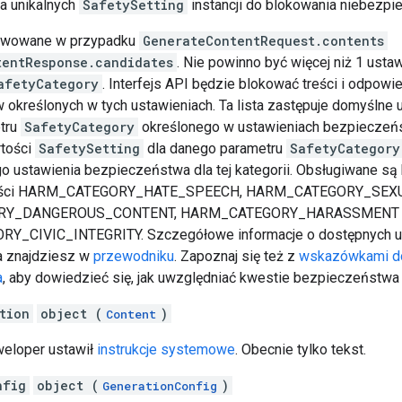
ta unikalnych
SafetySetting
instancji do blokowania niebezpie
kwowane w przypadku
GenerateContentRequest.contents
tentResponse.candidates
. Nie powinno być więcej niż 1 ustaw
afetyCategory
. Interfejs API będzie blokować treści i odpowie
 określonych w tych ustawieniach. Ta lista zastępuje domyślne 
tru
SafetyCategory
określonego w ustawieniach bezpieczeńs
rtości
SafetySetting
dla danego parametru
SafetyCategory
o ustawienia bezpieczeństwa dla tej kategorii. Obsługiwane są 
reści HARM_CATEGORY_HATE_SPEECH, HARM_CATEGORY_SEXU
RY_DANGEROUS_CONTENT, HARM_CATEGORY_HARASSMENT
Y_CIVIC_INTEGRITY. Szczegółowe informacje o dostępnych u
 znajdziesz w
przewodniku
. Zapoznaj się też z
wskazówkami d
a
, aby dowiedzieć się, jak uwzględniać kwestie bezpieczeństwa 
tion
object (
)
Content
weloper ustawił
instrukcje systemowe
. Obecnie tylko tekst.
nfig
object (
)
GenerationConfig