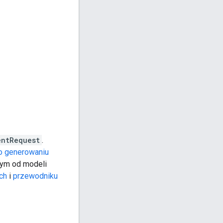
entRequest
.
o generowaniu
tym od modeli
ch
i
przewodniku