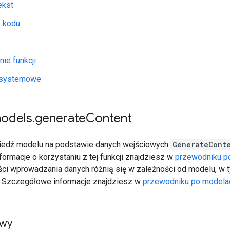
ekst
 kodu
ie funkcji
e systemowe
odels
.
generate
Content
iedź modelu na podstawie danych wejściowych
GenerateCont
ormacje o korzystaniu z tej funkcji znajdziesz w
przewodniku p
ści wprowadzania danych różnią się w zależności od modelu, w 
 Szczegółowe informacje znajdziesz w
przewodniku po modela
owy