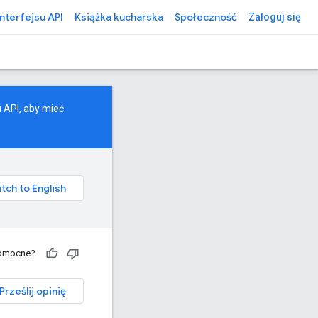
interfejsu API
Książka kucharska
Społeczność
Zaloguj się
u API, aby mieć
pomocne?
Prześlij opinię