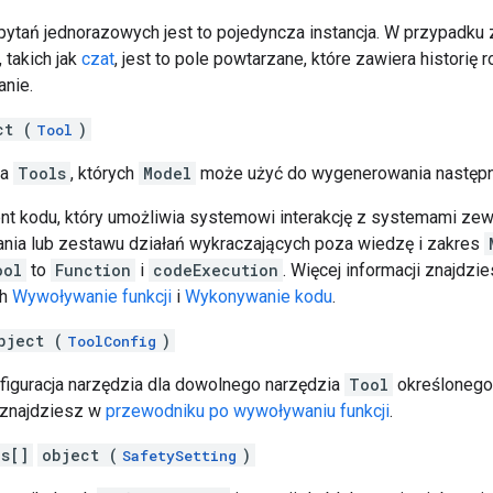
ytań jednorazowych jest to pojedyncza instancja. W przypadku
 takich jak
czat
, jest to pole powtarzane, które zawiera historię
anie.
ct (
)
Tool
ta
Tools
, których
Model
może użyć do wygenerowania następn
nt kodu, który umożliwia systemowi interakcję z systemami zew
ania lub zestawu działań wykraczających poza wiedzę i zakres
ool
to
Function
i
codeExecution
. Więcej informacji znajdzi
ch
Wywoływanie funkcji
i
Wykonywanie kodu
.
bject (
)
ToolConfig
nfiguracja narzędzia dla dowolnego narzędzia
Tool
określonego
 znajdziesz w
przewodniku po wywoływaniu funkcji
.
gs[]
object (
)
SafetySetting