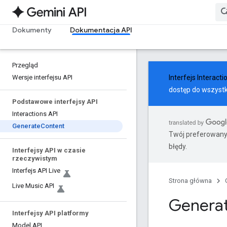
Dokumenty
Dokumentacja API
Przegląd
Wersje interfejsu API
Interfejs Interacti
dostęp do wszystk
Podstawowe interfejsy API
Interactions API
Generate
Content
Twój preferowany
błędy.
Interfejsy API w czasie
rzeczywistym
Interfejs API Live
Strona główna
Live Music API
Generat
Interfejsy API platformy
Model API