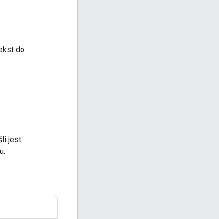
ekst do
i jest
u.