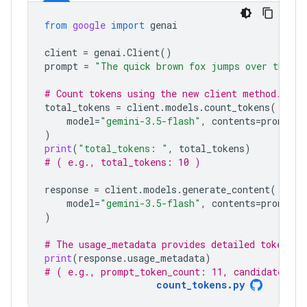
from
google
import
genai
client
=
genai
.
Client
()
prompt
=
"The quick brown fox jumps over the la
# Count tokens using the new client method.
total_tokens
=
client
.
models
.
count_tokens
(
model
=
"gemini-3.5-flash"
,
contents
=
prompt
)
print
(
"total_tokens: "
,
total_tokens
)
# ( e.g., total_tokens: 10 )
response
=
client
.
models
.
generate_content
(
model
=
"gemini-3.5-flash"
,
contents
=
prompt
)
# The usage_metadata provides detailed token co
print
(
response
.
usage_metadata
)
# ( e.g., prompt_token_count: 11, candidates_to
count_tokens.py