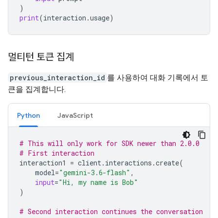
)
print
(
interaction
.
usage
)
멀티턴 토큰 집계
previous_interaction_id
를 사용하여 대화 기록에서 토
큰을 집계합니다.
Python
JavaScript
# This will only work for SDK newer than 2.0.0
# First interaction
interaction1
=
client
.
interactions
.
create
(
model
=
"gemini-3.6-flash"
,
input
=
"Hi, my name is Bob"
)
# Second interaction continues the conversation