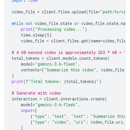
import
time
video_file
=
client
.
files
.
upload
(
file
=
"path/to/vid
while
not
video_file
.
state
or
video_file
.
state
.
nam
print
(
"Processing video..."
)
time
.
sleep
(
5
)
video_file
=
client
.
files
.
get
(
name
=
video_file
.
# A 60-second video is approximately 263 * 60 = 15
total_tokens
=
client
.
models
.
count_tokens
(
model
=
"gemini-3.6-flash"
,
contents
=
[
"Summarize this video"
,
video_file
]
)
print
(
f
"Total tokens: 
{
total_tokens
}
"
)
# Generate with video
interaction
=
client
.
interactions
.
create
(
model
=
"gemini-3.6-flash"
,
input
=
[
{
"type"
:
"text"
,
"text"
:
"Summarize this 
{
"type"
:
"video"
,
"uri"
:
video_file
.
uri
,
]