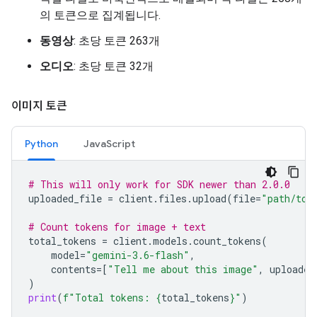
의 토큰으로 집계됩니다.
동영상
: 초당 토큰 263개
오디오
: 초당 토큰 32개
이미지 토큰
Python
JavaScript
# This will only work for SDK newer than 2.0.0
uploaded_file
=
client
.
files
.
upload
(
file
=
"path/to/
# Count tokens for image + text
total_tokens
=
client
.
models
.
count_tokens
(
model
=
"gemini-3.6-flash"
,
contents
=
[
"Tell me about this image"
,
uploaded
)
print
(
f
"Total tokens: 
{
total_tokens
}
"
)