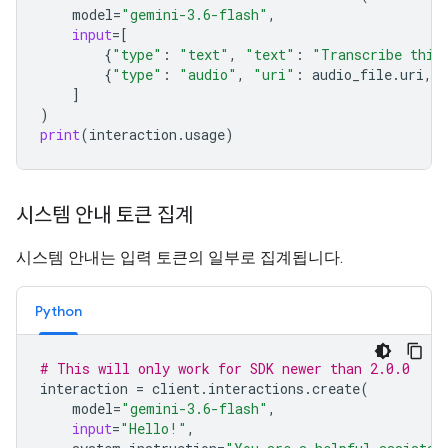
model
=
"gemini-3.6-flash"
,
input
=
[
{
"type"
:
"text"
,
"text"
:
"Transcribe this
{
"type"
:
"audio"
,
"uri"
:
audio_file
.
uri
,
]
)
print
(
interaction
.
usage
)
시스템 안내 토큰 집계
시스템 안내는 입력 토큰의 일부로 집계됩니다.
Python
# This will only work for SDK newer than 2.0.0
interaction
=
client
.
interactions
.
create
(
model
=
"gemini-3.6-flash"
,
input
=
"Hello!"
,