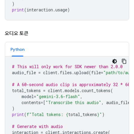
)
print
(
interaction
.
usage
)
오디오 토큰
Python
# This will only work for SDK newer than 2.0.0
audio_file
=
client
.
files
.
upload
(
file
=
"path/to/aud
# A 60-second audio clip is approximately 32 * 60 
total_tokens
=
client
.
models
.
count_tokens
(
model
=
"gemini-3.6-flash"
,
contents
=
[
"Transcribe this audio"
,
audio_file
]
)
print
(
f
"Total tokens: 
{
total_tokens
}
"
)
# Generate with audio
interaction
=
client
.
interactions
.
create
(