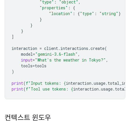
"type"
:
"object"
,
"properties"
:
{
"location"
:
{
"type"
:
"string"
}
}
}
}
]
interaction
=
client
.
interactions
.
create
(
model
=
"gemini-3.6-flash"
,
input
=
"What's the weather in Tokyo?"
,
tools
=
tools
)
print
(
f
"Input tokens: 
{
interaction
.
usage
.
total_inp
print
(
f
"Tool use tokens: 
{
interaction
.
usage
.
total_
컨텍스트 윈도우