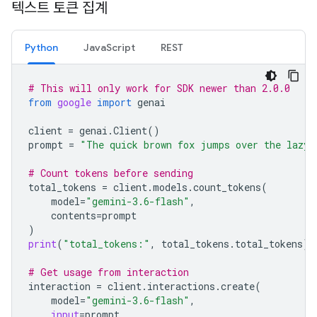
텍스트 토큰 집계
Python
JavaScript
REST
# This will only work for SDK newer than 2.0.0
from
google
import
genai
client
=
genai
.
Client
()
prompt
=
"The quick brown fox jumps over the lazy 
# Count tokens before sending
total_tokens
=
client
.
models
.
count_tokens
(
model
=
"gemini-3.6-flash"
,
contents
=
prompt
)
print
(
"total_tokens:"
,
total_tokens
.
total_tokens
)
# Get usage from interaction
interaction
=
client
.
interactions
.
create
(
model
=
"gemini-3.6-flash"
,
input
=
prompt