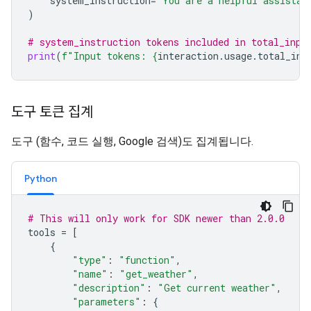
system_instruction
=
"You are a helpful assistan
)
# system_instruction tokens included in total_inpu
print
(
f
"Input tokens: 
{
interaction
.
usage
.
total_inp
도구 토큰 집계
도구 (함수, 코드 실행, Google 검색)도 집계됩니다.
Python
# This will only work for SDK newer than 2.0.0
tools
=
[
{
"type"
:
"function"
,
"name"
:
"get_weather"
,
"description"
:
"Get current weather"
,
"parameters"
:
{