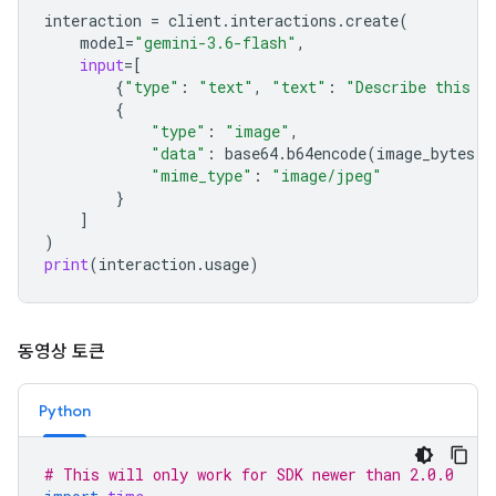
interaction
=
client
.
interactions
.
create
(
model
=
"gemini-3.6-flash"
,
input
=
[
{
"type"
:
"text"
,
"text"
:
"Describe this i
{
"type"
:
"image"
,
"data"
:
base64
.
b64encode
(
image_bytes
)
.
"mime_type"
:
"image/jpeg"
}
]
)
print
(
interaction
.
usage
)
동영상 토큰
Python
# This will only work for SDK newer than 2.0.0