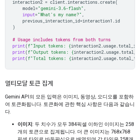
interaction2
=
client
.
interactions
.
create
(
model
=
"gemini-3.6-flash"
,
input
=
"What's my name?"
,
previous_interaction_id
=
interaction1
.
id
)
# Usage includes tokens from both turns
print
(
f
"Input tokens: 
{
interaction2
.
usage
.
total_in
print
(
f
"Output tokens: 
{
interaction2
.
usage
.
total_o
print
(
f
"Total tokens: 
{
interaction2
.
usage
.
total_to
멀티모달 토큰 집계
Gemini API의 모든 입력은 이미지, 동영상, 오디오를 포함하
여 토큰화됩니다. 토큰화에 관한 핵심 사항은 다음과 같습니
다.
이미지
: 두 치수가 모두 384픽셀 이하인 이미지는 258
개의 토큰으로 집계됩니다. 더 큰 이미지는 768x768
픽셀 타일로 바둑판식으로 배열되며 각 타일은 258개