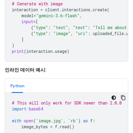
# Generate with image
interaction
=
client
.
interactions
.
create
(
model
=
"gemini-3.6-flash"
,
input
=
[
{
"type"
:
"text"
,
"text"
:
"Tell me about t
{
"type"
:
"image"
,
"uri"
:
uploaded_file
.
ur
]
)
print
(
interaction
.
usage
)
인라인 데이터 예시:
Python
# This will only work for SDK newer than 2.0.0
import
base64
with
open
(
'image.jpg'
,
'rb'
)
as
f
:
image_bytes
=
f
.
read
()