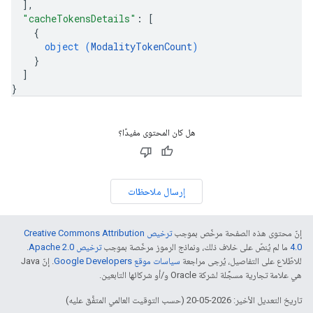
]
,
"cacheTokensDetails"
: 
[
{
object (
ModalityTokenCount
)
}
]
}
هل كان المحتوى مفيدًا؟
إرسال ملاحظات
إنّ محتوى هذه الصفحة مرخّص بموجب
ترخيص Creative Commons Attribution
4.0‏
ما لم يُنصّ على خلاف ذلك، ونماذج الرموز مرخّصة بموجب
ترخيص Apache 2.0‏
.
للاطّلاع على التفاصيل، يُرجى مراجعة
سياسات موقع Google Developers‏
. إنّ Java
هي علامة تجارية مسجَّلة لشركة Oracle و/أو شركائها التابعين.
تاريخ التعديل الأخير: 2026-05-20 (حسب التوقيت العالمي المتفَّق عليه)