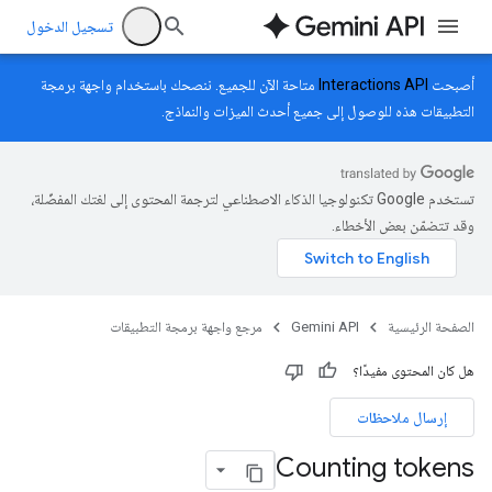
تسجيل الدخول
أصبحت
Interactions API
متاحة الآن للجميع. ننصحك باستخدام واجهة برمجة
التطبيقات هذه للوصول إلى جميع أحدث الميزات والنماذج.
تستخدم Google تكنولوجيا الذكاء الاصطناعي لترجمة المحتوى إلى لغتك المفضّلة،
وقد تتضمّن بعض الأخطاء.
الصفحة الرئيسية
Gemini API
مرجع واجهة برمجة التطبيقات
هل كان المحتوى مفيدًا؟
إرسال ملاحظات
Counting tokens