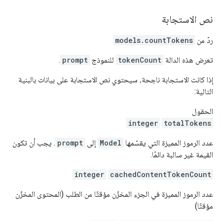
نص الاستجابة
ردّ من
models.countTokens
تعرض هذه الدالة
tokenCount
للنموذج
prompt
.
إذا كانت الاستجابة ناجحة، سيحتوي نص الاستجابة على بيانات بالبنية
التالية:
الحقول
integer
totalTokens
عدد الرموز المميزة التي يقسّمها
Model
إلى
prompt
. يجب أن تكون
القيمة غير سالبة دائمًا.
integer
cachedContentTokenCount
عدد الرموز المميزة في الجزء المخزّن مؤقتًا من الطلب (المحتوى المخزّن
مؤقتًا)