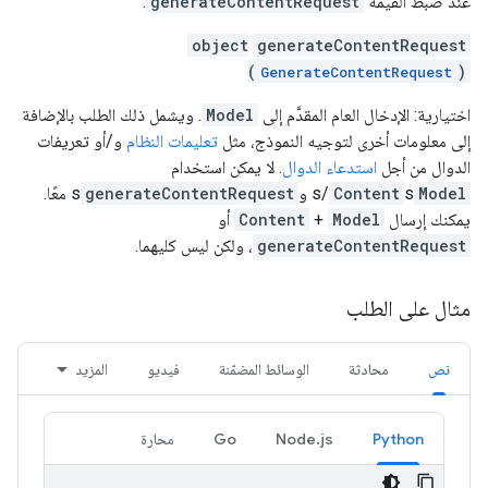
عند ضبط القيمة
generateContentRequest
.
object
generateContentRequest
(
)
GenerateContentRequest
اختيارية: الإدخال العام المقدَّم إلى
Model
. ويشمل ذلك الطلب بالإضافة
إلى معلومات أخرى لتوجيه النموذج، مثل
تعليمات النظام
و/أو تعريفات
الدوال من أجل
استدعاء الدوال
. لا يمكن استخدام
Model
s و
Content
s/
generateContentRequest
s معًا.
يمكنك إرسال
Model
+
Content
أو
generateContentRequest
، ولكن ليس كليهما.
مثال على الطلب
نص
محادثة
الوسائط المضمّنة
فيديو
المزيد
Python
Node.js
Go
محارة