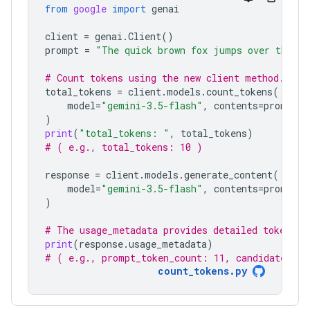
from
google
import
genai
client
=
genai
.
Client
()
prompt
=
"The quick brown fox jumps over the la
# Count tokens using the new client method.
total_tokens
=
client
.
models
.
count_tokens
(
model
=
"gemini-3.5-flash"
,
contents
=
prompt
)
print
(
"total_tokens: "
,
total_tokens
)
# ( e.g., total_tokens: 10 )
response
=
client
.
models
.
generate_content
(
model
=
"gemini-3.5-flash"
,
contents
=
prompt
)
# The usage_metadata provides detailed token co
print
(
response
.
usage_metadata
)
# ( e.g., prompt_token_count: 11, candidates_to
count_tokens.py